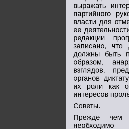
выражать инте
партийного рук
власти для отм
ее деятельности
редакции про
записано, что 
должны быть п
образом, анар
взглядов, пре
органов диктат
их роли как о
интересов проле
Советы.
Прежде чем п
необходимо 