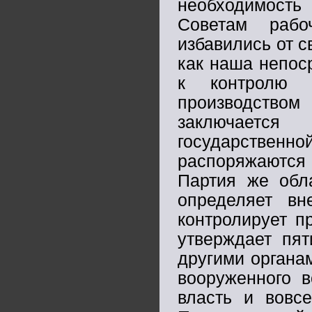
необходимость 
Советам рабо
избавились от с
как наша непос
к контролю 
производством 
заключается
государственн
распоряжаются
Партия же обла
определяет в
контролирует п
утверждает пят
другими органам
вооруженного в
власть и вовс