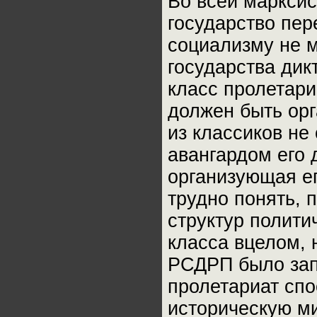
Во всей марксис
государство пер
социализму не 
государства дик
класс пролетари
должен быть орг
из классиков не 
авангардом его 
организующая ег
трудно понять, 
структур полити
класса вцелом, 
РСДРП было зап
пролетариат сп
историческую м