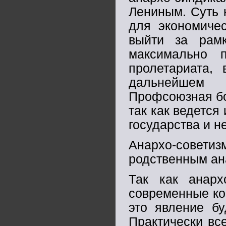
Лениным. Суть к
для экономиче
выйти за рамк
максимально 
пролетариата, 
дальнейшем 
Профсоюзная бо
так как ведется
государства и н
Анархо-сове
родственным ан
Так как анарх
современные ко
это явление бу
Практически вс