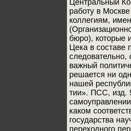
Центральный Ком
работу в Москве
коллегиям, име
(Организационн
бюро), которые 
Цека в составе 
следовательно, 
важный политич
решается ни од
нашей республик
тии». ПСС, изд. 5
самоуправлении,
каком соответс
государства нау
переходного пер