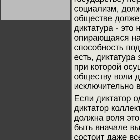
Германии:
социализм, долж
парламентская
демократия или
Не сгорайте до выборов
Не сгорайте до выборов
диктатура
Путина! Юрий Нерсесов
Путина! Юрий Нерсесов
обществе должен
пролетариата?
Деятельность
Хрущёва в 50-е годы.
диктатура - это 
Владимир Соловейчик
опирающаяся на 
Какова цена победы
способность под
СССР в Великой
Отечественной? Олег
Двуреченский о
есть, диктатура
потерянной
революционности
при которой ос
обществу воли д
исключительно в
Если диктатор о
диктатор коллек
должна воля это
быть вначале вы
состоит даже все