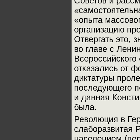
Советов и рассм
«самостоятельн
«опыта массово
организацию про
Отвергать это, з
во главе с Лени
Всероссийского 
отказались от ф
диктатуры прол
последующего п
и данная Консти
была.
Революция в Ге
слаборазвитая Р
населением (пе