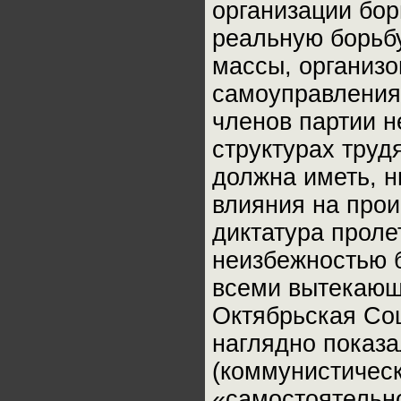
организации бор
реальную борьбу
массы, организ
самоуправления.
членов партии н
структурах труд
должна иметь, н
влияния на про
диктатура проле
неизбежностью б
всеми вытекающ
Октябрьская Со
наглядно показа
(коммунистическ
«самостоятельно