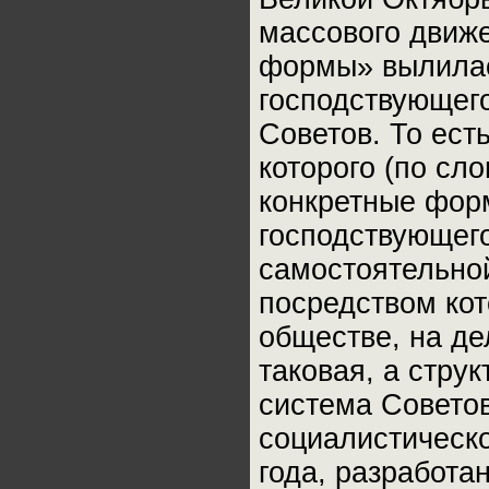
массового движе
формы» вылилас
господствующего
Советов. То ест
которого (по сл
конкретные форм
господствующего
самостоятельной
посредством кот
обществе, на де
таковая, а стру
система Советов
социалистическ
года, разработа