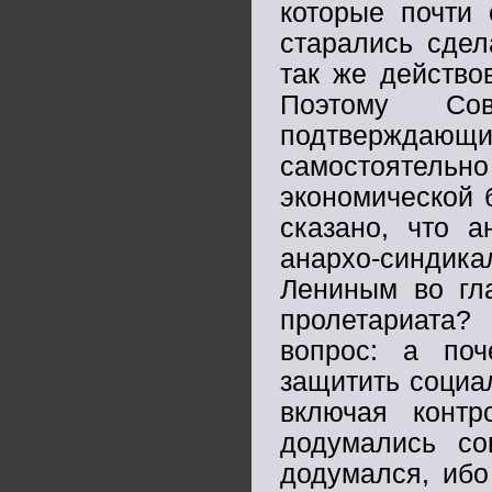
которые почти 
старались сдел
так же действо
Поэтому Со
подтверждающи
самостоятел
экономической 
сказано, что а
анархо-синдикал
Лениным во гл
пролетариата?
вопрос: а по
защитить социа
включая конт
додумались с
додумался, ибо