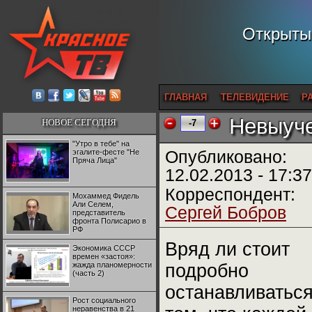
Открытый
ГЛАВНАЯ
ТЕЛЕВИДЕНИЕ
Р
Невыуче
НОВОЕ СЕГОДНЯ
-7
"Утро в тебе" на
эгалите-фесте "Не
Опубликовано:
Пряча Лица"
12.02.2013 - 17:37
Корреспондент:
Мохаммед Фидель
Али Селем,
Сергей Бобров
представитель
фронта Полисарио в
РФ
Вряд ли стоит
Экономика СССР
времен «застоя»:
жажда планомерности
подробно
(часть 2)
останавливаться
Рост социального
неравенства в 21