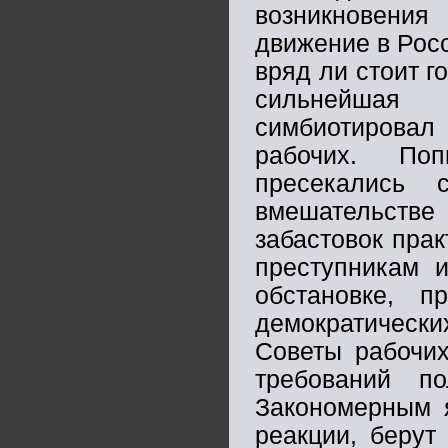
возникновения
движение в Росс
вряд ли стоит г
сильнейшая 
симбиотировал
рабочих. По
пресекались 
вмешательств
забастовок пра
преступникам 
обстановке, п
демократически
Советы рабочих
требований по
Закономерным я
реакции, берут