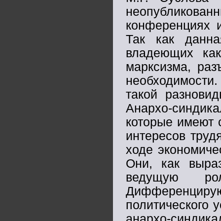
неопубликов
конференциях и
Так как данна
владеющих ка
марксизма, раз
необходимости
такой разновид
Анархо-синдик
которые имеют
интересов труд
ходе экономиче
Они, как выра
ведущую ро
Дифференцир
политического у
анархо-синдик