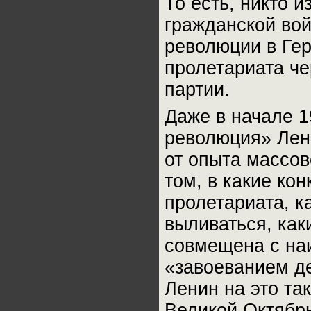
То есть, никто и
гражданской во
революции в Гер
пролетариата че
партии.
Даже в начале 1
революция» Лени
от опыта массов
том, в какие ко
пролетариата, к
выливаться, как
совмещена с на
«завоеванием де
Ленин на это так
Великой Октябрь