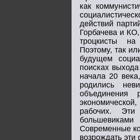
как коммунисти
социалистичес
действий парти
Горбачева и КО
троцкисты на
Поэтому, так ил
будущем социа
поисках выхода
начала 20 века
родились нев
объединения 
экономическо
рабочих. Эти
большевиками
Современные ко
возрождать эти 