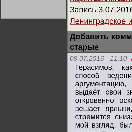
Германии:
парламентская
Запись 3.07.201
демократия или
диктатура
пролетариата?
Деятельность
Ленинградское 
Хрущёва в 50-е годы.
Владимир Соловейчик
Добавить комм
Какова цена победы
СССР в Великой
старые
Отечественной? Олег
Двуреченский о
потерянной
09.07.2016 - 11:10
революционности
Герасимов, ка
способ ведени
аргументацию,
выдаёт свои з
откровенно оск
вешает ярлыки,
стремится сниз
мой взгляд, бы