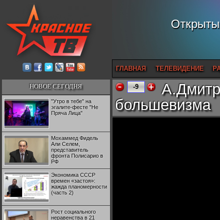
Открытый
ГЛАВНАЯ
ТЕЛЕВИДЕНИЕ
Р
А.Дмитр
НОВОЕ СЕГОДНЯ
-9
большевизма
"Утро в тебе" на
эгалите-фесте "Не
Пряча Лица"
Мохаммед Фидель
Али Селем,
представитель
фронта Полисарио в
РФ
Экономика СССР
времен «застоя»:
жажда планомерности
(часть 2)
Рост социального
неравенства в 21