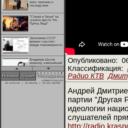
веке: причины и
последствия
"Строки и Звуки" на
эгалите-фесте "Не
Пряча Лица"
Экономика СССР
времен «застоя»:
жажда планомерности
Опубликовано:
0
Владимир Шухов:
инженер, изменивший
мир
Классификация:
Радио КТВ
Дмит
Резонанс
Лучшее
Обсуждаемое
комментариев:
"Аркадий Коц" на
За неделю
|
За месяц
|
За все время
эгалите-фесте "Не
Пряча Лица"
Андрей Дмитриев
партии "Другая 
Контрапункты
глобализации:
идеологии наци
геополитэкономическ
ий анализ
слушателей пря
100 лет Ноябрьской
http://radio.krasn
революции в