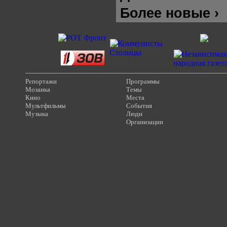
Более новые ›
Репортажи
Программы
Мозаика
Темы
Кино
Места
Мультфильмы
События
Музыка
Люди
Организации