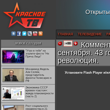
Открытый
ГЛАВНАЯ
ТЕЛЕВИДЕНИЕ
Р
Коммент
НОВОЕ СЕГОДНЯ
+88
сентября. 43 
"Утро в тебе" на
эгалите-фесте "Не
Пряча Лица"
революция.
Мохаммед Фидель
Али Селем,
Установите Flash Player
и/ил
представитель
фронта Полисарио в
РФ
Экономика СССР
времен «застоя»:
жажда планомерности
(часть 2)
Рост социального
неравенства в 21