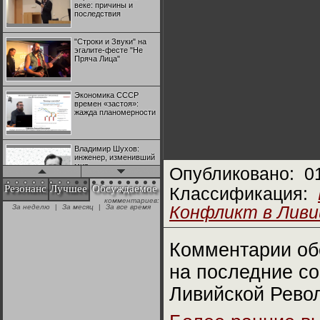
веке: причины и
последствия
"Строки и Звуки" на
эгалите-фесте "Не
Пряча Лица"
Экономика СССР
времен «застоя»:
жажда планомерности
Владимир Шухов:
инженер, изменивший
мир
Опубликовано:
0
Резонанс
Лучшее
Обсуждаемое
Классификация:
комментариев:
"Аркадий Коц" на
За неделю
|
За месяц
|
За все время
Конфликт в Ливии
эгалите-фесте "Не
Пряча Лица"
Комментарии об
Контрапункты
глобализации:
на последние с
геополитэкономическ
ий анализ
Ливийской Рево
100 лет Ноябрьской
революции в