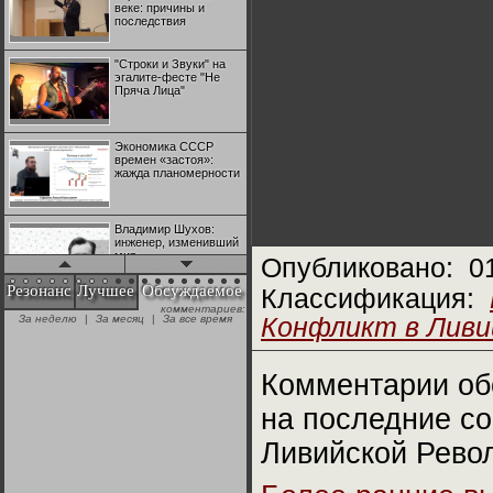
веке: причины и
последствия
"Строки и Звуки" на
эгалите-фесте "Не
Пряча Лица"
Экономика СССР
времен «застоя»:
жажда планомерности
Владимир Шухов:
инженер, изменивший
мир
Опубликовано:
0
Резонанс
Лучшее
Обсуждаемое
Классификация:
комментариев:
"Аркадий Коц" на
За неделю
|
За месяц
|
За все время
Конфликт в Ливии
эгалите-фесте "Не
Пряча Лица"
Комментарии об
Контрапункты
глобализации:
на последние с
геополитэкономическ
ий анализ
Ливийской Рево
100 лет Ноябрьской
революции в