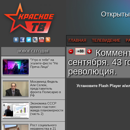
Открытый
ГЛАВНАЯ
ТЕЛЕВИДЕНИЕ
Р
Коммент
НОВОЕ СЕГОДНЯ
+88
сентября. 43 
"Утро в тебе" на
эгалите-фесте "Не
Пряча Лица"
революция.
Мохаммед Фидель
Али Селем,
Установите Flash Player
и/ил
представитель
фронта Полисарио в
РФ
Экономика СССР
времен «застоя»:
жажда планомерности
(часть 2)
Рост социального
неравенства в 21