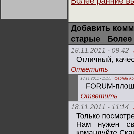
Более ранние в
Германии:
парламентская
демократия или
диктатура
пролетариата?
Деятельность
Хрущёва в 50-е годы.
Владимир Соловейчик
Добавить комм
старые
Более
Какова цена победы
СССР в Великой
Отечественной? Олег
18.11.2011 - 09:42
Двуреченский о
потерянной
Отличный, каче
революционности
Ответить
18.11.2011 - 15:55
фарман Аб
FORUM-площа
Ответить
18.11.2011 - 11:14
Только посмотре
Нам нужен св
командуйте.Ска