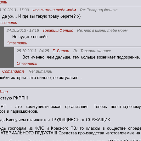
ить
4.10.2013 - 15:39
что в имени тебе моём
Re: Товарищ Феникс
да уж... И где вы такую траву берете? :-)
тветить
24.10.2013 - 18:16
Товарищ Феникс
Re: что в имени тебе моём
Не судите по себе.
Ответить
25.10.2013 - 04:25
Е. Витин
Re: Товарищ Феникс
Вот именно: чем дальше, тем больше возникает подозрение, 
Ответить
Comandante
Re: Виталий
ойки истории - это сильно, но актуально...
длен
вствую РКРП!!!
РРП - это коммунистическая организация. Теперь понятно,поче
ров и парикмахеров.
будь Биецу,чем отличаются ТРУДЯЩИЕСЯ от СЛУЖАЩИХ.
будь господам из ФЛС и Красного ТВ,что классы в обществе опре
ЕРИАЛЬНОГО ПРДУКТА!!! Средства производства изготовляемые на 