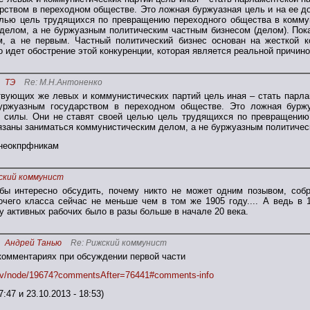
рством в переходном обществе. Это ложная буржуазная цель и на ее д
елью цель трудящихся по превращению переходного общества в комму
делом, а не буржуазным политическим частным бизнесом (делом). Пок
, а не первым. Частный политический бизнес основан на жесткой к
 идет обострение этой конкуренции, которая является реальной причино
ТЭ
Re: М.Н.Антоненко
вующих же левых и коммунистических партий цель иная – стать парла
уржуазным государством в переходном обществе. Это ложная буржу
 силы. Они не ставят своей целью цель трудящихся по превращению 
заны заниматься коммунистическим делом, а не буржуазным политичес
 неокпрфникам
ский коммунист
 бы интересно обсудить, почему никто не может одним позывом, собр
бочего класса сейчас не меньше чем в том же 1905 году.... А ведь в
 активных рабочих было в разы больше в начале 20 века.
Андрей Танью
Re: Рижский коммунист
комментариях при обсуждении первой части
e.tv/node/19674?commentsAfter=76441#comments-info
7:47 и 23.10.2013 - 18:53)