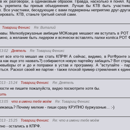
 в их разговорах, а одинаковым образом. Правда, насколько я понял. 
ть укрепила бы призыв объединения. Лучше бы КТВ быть участнико
. Все участники, беседующие с вами подвержены неприятию друг-друга 
нировать. КТВ, станьте третьей силой сами.
Товарищ Феникс
Re: Виталий
равы. Мелкобуржуазные амбиции МОКовцев мешают им вступать в РОТ Фр
жно, а желание быть лидером и всячески вставлять палки колёса РОТ Ф
13:02
Деятель
Re: Товарищ Феникс
лет все кто-то мешал им стать КПРФ! А сейчас, видимо, в РотФронте 
(а как еще это назвать?) собираются новую партейку забацать? Вот стра
ревыборы от и до и поправки в устав и программу. А "вступайте - па
ться. Раскол своей же партии - также плохой пример стремления к един
013 - 15:24
Товарищ Феникс
Re: Деятель
пости не пишите пожалуйста, видео посмотрите хотя бы.
ить
13:05
что в имени тебе моём
Re: Товарищ Феникс
ижаешь? Почему мелкие - пиши сразу КРУПНО буржуазные... :-)
013 - 15:25
Товарищ Феникс
Re: что в имени тебе моём
пно - остались в КПРФ.