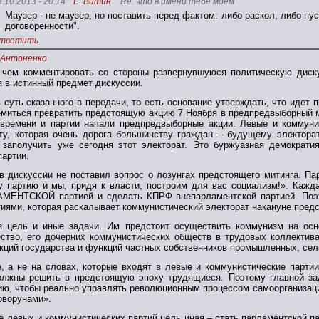
8.10.2013 - 20:14
Е. Витин
Re: что в имени тебе моём
Маузер - не маузер, но поставить перед фактом: либо раскол, либо 
договорённости".
тветить
.Антоненко
, чем комментировать со стороны развернувшуюся политическую ди
я в истинный предмет дискуссии.
 суть сказанного в передачи, то есть основание утверждать, что идет
емиться превратить предстоящую акцию 7 Ноября в предпредвыборный ми
времени и партии начали предпредвыборные акции. Левые и коммуни
у, которая очень дорога большинству граждан – будущему электора
 заполучить уже сегодня этот электорат. Это буржуазная демократ
партии.
ов дискуссии не поставил вопрос о лозунгах предстоящего митинга. П
у партию и мы, придя к власти, построим для вас социализм!». Кажда
АМЕНТСКОЙ партией и сделать КПРФ внепарламентской партией. Поэт
иями, которая раскалывает коммунистический электорат накануне пред
я цель и иные задачи. Им предстоит осуществить коммунизм на осн
ство, его дочерних коммунистических обществ в трудовых коллектива
кций государства и функций частных собственников промышленных, сел
, а не на словах, которые входят в левые и коммунистические парти
олжны решить в предстоящую эпоху трудящиеся. Поэтому главной за
ию, чтобы реально управлять революционным процессом самоорганизаци
оворунами».
 левых и коммунистических партий цель иная – стать парламентской п