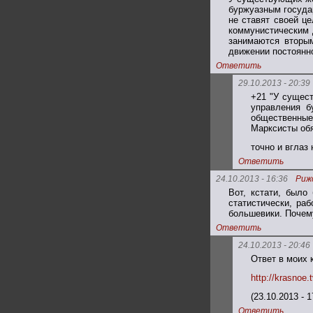
буржуазным госуда
не ставят своей ц
коммунистическим 
занимаются вторым
движении постоянно
Ответить
29.10.2013 - 20:39
+21 "У сущест
управления б
общественные
Марксисты обя
точно и вглаз
Ответить
24.10.2013 - 16:36
Риж
Вот, кстати, было
статистически, ра
большевики. Почему
Ответить
24.10.2013 - 20:46
Ответ в моих 
http://krasno
(23.10.2013 - 1
Ответить