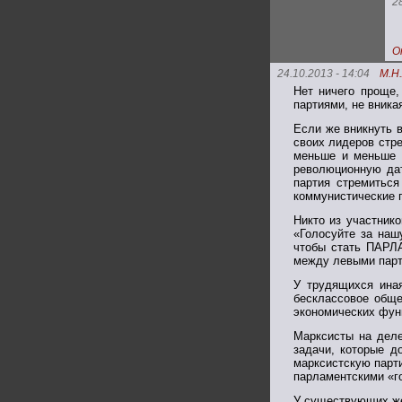
2
О
24.10.2013 - 14:04
М.Н
Нет ничего проще
партиями, не вника
Если же вникнуть в
своих лидеров стр
меньше и меньше 
революционную дат
партия стремиться
коммунистические 
Никто из участник
«Голосуйте за наш
чтобы стать ПАРЛ
между левыми парт
У трудящихся ина
бесклассовое обще
экономических фун
Марксисты на деле
задачи, которые д
марксистскую парт
парламентскими «г
У существующих же