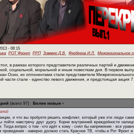
2013 - 08:15
ика
РОТ Фронт
РРП
Зоммер Д.В.
Ферберов И.Л.
Межрегиональное 
стол, в рамках которого представители различных партий и движен
кой, социальной, моральной и иным повесткам дня. В первом вып
ман Осин, их оппонентами стали представители Межрегиональног
й части стали - единство левого движения, и предстоящая акция 7
арий
(всего 97)
Более новые ›
алий
зиции, и что вы пробуете решить конфликт, который уже эти люди сами
 пойти навстречу друг дургу. Корни внутренней враждебности налицо
и. Тогда вопрос о том - кто идёт к кому - снял бы напряжение - все ура
м проведения - наверно должно стать Красное ТВ, чтобы и Рот Фронт и