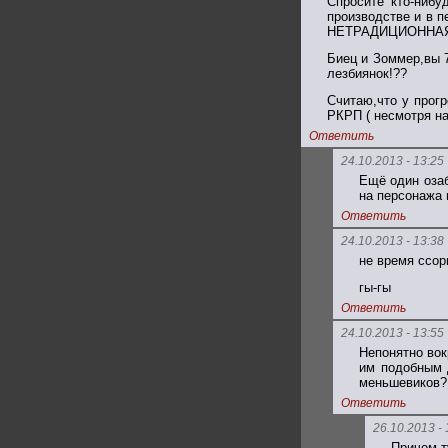
Спросите кто-ниб
производстве и в 
НЕТРАДИЦИОННАЯ
Биец и Зоммер,вы 
лезбиянок!??
Считаю,что у прог
РКРП ( несмотря на
Ответить
24.10.2013 - 13:25
Ещё один озаб
на персонажа 
Ответить
24.10.2013 - 13:38
не время ссори
гы-гы
Ответить
24.10.2013 - 13:55
Непонятно вок
им подобным д
меньшевиков?
Ответить
26.10.2013 - 
Причем т