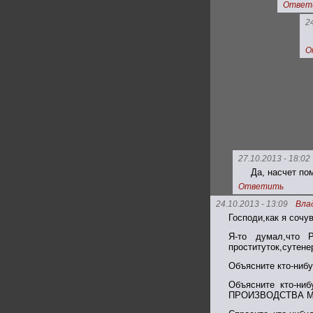
Ответ
2
О
27.10.2013 - 18:02
Да, насчет пом
Ответить
24.10.2013 - 13:09
Вла
Господи,как я сочу
Я-то думал,что 
проституток,сутене
Объясните кто-ни
Объясните кто-ни
ПРОИЗВОДСТВА МАТ