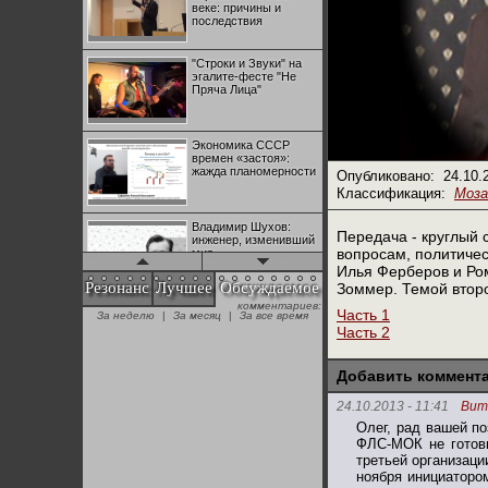
веке: причины и
последствия
"Строки и Звуки" на
эгалите-фесте "Не
Пряча Лица"
Экономика СССР
времен «застоя»:
жажда планомерности
Опубликовано:
24.10.
Классификация:
Моза
Владимир Шухов:
Передача - круглый 
инженер, изменивший
вопросам, политичес
мир
Илья Ферберов и Ро
Резонанс
Лучшее
Обсуждаемое
Зоммер. Темой второ
"Аркадий Коц" на
Часть 1
эгалите-фесте "Не
+28
Часть 2
Пряча Лица"
Добавить коммент
Контрапункты
глобализации:
№1 | Красная жара | Попов vs
№1 | Красная жара | Попов vs
24.10.2013 - 11:41
Вит
геополитэкономическ
Биец
Биец
Олег, рад вашей по
ий анализ
ФЛС-МОК не готовы
+25
третьей организаци
100 лет Ноябрьской
ноября инициаторо
революции в