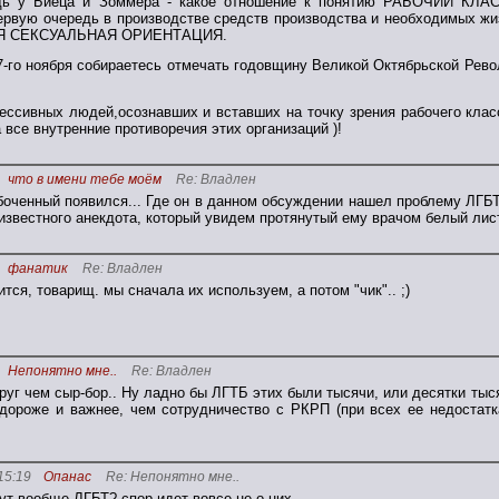
удь у Биеца и Зоммера - какое отношение к понятию РАБОЧИЙ КЛАС
первую очередь в производстве средств производства и необходимых ж
 СЕКСУАЛЬНАЯ ОРИЕНТАЦИЯ.
7-го ноября собираетесь отмечать годовщину Великой Октябрьской Рев
рессивных людей,осознавших и вставших на точку зрения рабочего к
 все внутренние противоречия этих организаций )!
что в имени тебе моём
Re: Владлен
оченный появился... Где он в данном обсуждении нашел проблему ЛГБ
известного анекдота, который увидем протянутый ему врачом белый лист 
фанатик
Re: Владлен
тся, товарищ. мы сначала их используем, а потом "чик".. ;)
Непонятно мне..
Re: Владлен
руг чем сыр-бор.. Ну ладно бы ЛГТБ этих были тысячи, или десятки тыся
ороже и важнее, чем сотрудничество с РКРП (при всех ее недостатка
15:19
Опанас
Re: Непонятно мне..
ут вообще ЛГБТ? спор идет вовсе не о них.