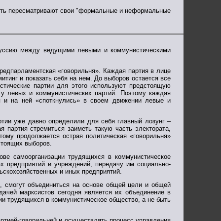
пусть пересматривают свои "формальные и неформальные
скуссию между ведущими левыми и коммунистическими
 предпарламентская «говорильня». Каждая партия в лице
тинг и показать себя на нем. До выборов остается все
стические партии для этого используют предстоящую
ту левых и коммунистических партий. Поэтому каждая
ия и на ней «споткнулись» в своем движении левые и
артии уже давно определили для себя главный лозунг –
я партия стремиться заиметь такую часть электората,
ому продолжается острая политическая «говорильня»
стоящих выборов.
ове самоорганизации трудящихся в коммунистическое
х предприятий и учреждений, передачу им социально-
ьскохозяйственных и иных предприятий.
и, смогут объединиться на основе общей цели и общей
дачей марксистов сегодня является их объединение в
и трудящихся в коммунистическое общество, а не быть
артией-говорильней и осуществлять процесс управления