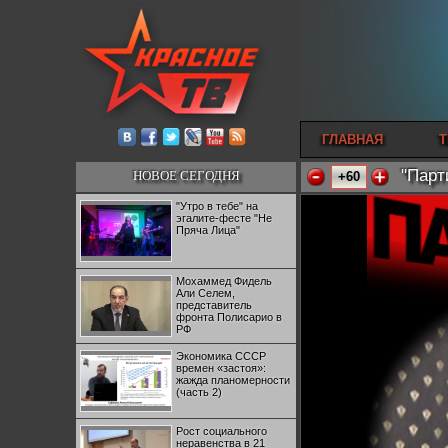
ГЛАВНАЯ
Т
"Парт
НОВОЕ СЕГОДНЯ
+60
"Утро в тебе" на
эгалите-фесте "Не
Пряча Лица"
Мохаммед Фидель
Али Селем,
представитель
фронта Полисарио в
РФ
Экономика СССР
времен «застоя»:
жажда планомерности
(часть 2)
Рост социального
неравенства в 21