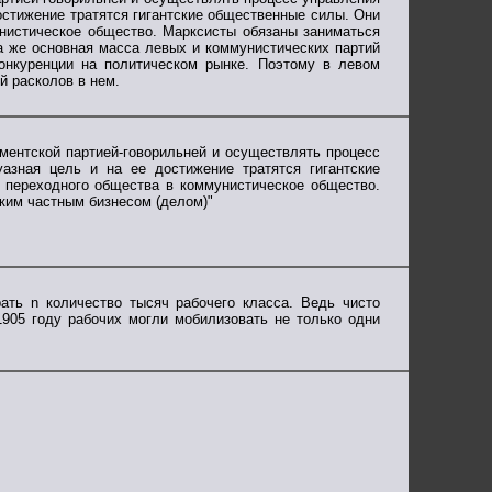
остижение тратятся гигантские общественные силы. Они
нистическое общество. Марксисты обязаны заниматься
а же основная масса левых и коммунистических партий
онкуренции на политическом рынке. Поэтому в левом
й расколов в нем.
ментской партией-говорильней и осуществлять процесс
азная цель и на ее достижение тратятся гигантские
переходного общества в коммунистическое общество.
ким частным бизнесом (делом)"
ать n количество тысяч рабочего класса. Ведь чисто
 1905 году рабочих могли мобилизовать не только одни