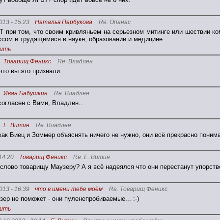
013 - 15:23
Наталья Парбукова
Re: Опанас
Т при том, что своим кривляньем на серьезном митинге или шествии к
ссом и трудящимися в науке, образовании и медицине.
ить
Товарищ Феникс
Re: Владлен
что вы это признали.
Иван Бабушкин
Re: Владлен
согласен с Вами, Владлен..
Е. Витин
Re: Владлен
ак Биец и Зоммер объяснять ничего не нужно, они всё прекрасно поним
14:20
Товарищ Феникс
Re: Е. Витин
слово товарищу Маузеру? А я всё надеялся что они перестанут упорство
013 - 16:39
что в имени тебе моём
Re: Товарищ Феникс
зер не поможет - они пуленепробиваемые... :-)
ить