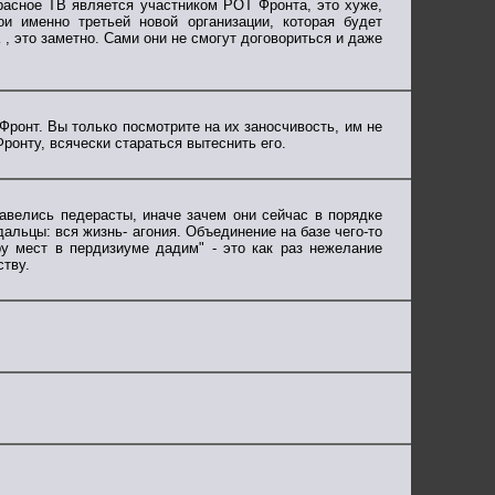
Красное ТВ является участником РОТ Фронта, это хуже,
и именно третьей новой организации, которая будет
, это заметно. Сами они не смогут договориться и даже
онт. Вы только посмотрите на их заносчивость, им не
ронту, всячески стараться вытеснить его.
завелись педерасты, иначе зачем они сейчас в порядке
дальцы: вся жизнь- агония. Объединение на базе чего-то
ру мест в пердизиуме дадим" - это как раз нежелание
ству.