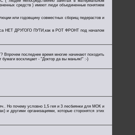
С ( людей непосредственно занятых в материальном
изненных средств ) имеют люди объединенные понятием
олюции или годовщину совместных сборищ педерастов и
ласса НЕТ ДРУГОГО ПУТИ,как в РОТ ФРОНТ под началом
Т? Впрочем последнее время многие начинают походить
бумаги восклицает - "Доктор да вы маньяк!" :-)
ч.. Но почему условно 1,5 гея и 3 лесбиянки для МОК и
х) и другими организациями, которые сторонятся этих