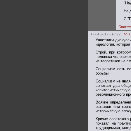
"На
На 
С "
Ответ
17.04.2017 - 18:22
М.Н
Участники дискусси
идеология, которая
Строй, при которо
человека человеко
из теоретиков не см
Социализм есть и
борьбы.
Социализм не явля
сочетает два обще
капиталистическу
революционного пр
Всякие определени
остатков или корн
историческую эпох
Кризис советского
показал на практи
трудящимися, межд