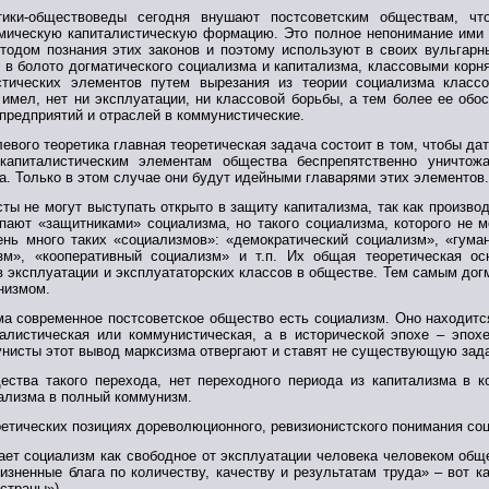
тики-обществоведы сегодня внушают постсоветским обществам, чт
мическую капиталистическую формацию. Это полное непонимание ими 
тодом познания этих законов и поэтому используют в своих вульгарн
х в болото догматического социализма и капитализма, классовыми корн
истических элементов путем вырезания из теории социализма класс
 имел, нет ни эксплуатации, ни классовой борьбы, а тем более ее об
предприятий и отраслей в коммунистические.
евого теоретика главная теоретическая задача состоит в том, чтобы да
 капиталистическим элементам общества беспрепятственно уничтож
а. Только в этом случае они будут идейными главарями этих элементов.
сты не могут выступать открыто в защиту капитализма, так как произв
пают «защитниками» социализма, но такого социализма, которого не м
ень много таких «социализмов»: «демократический социализм», «гума
зм», «кооперативный социализм» и т.п. Их общая теоретическая ос
в эксплуатации и эксплуататорских классов в обществе. Тем самым дог
низмом.
ма современное постсоветское общество есть социализм. Оно находитс
алистическая или коммунистическая, а в исторической эпохе – эпо
унисты этот вывод марксизма отвергают и ставят не существующую зада
ества такого перехода, нет переходного периода из капитализма в к
ализма в полный коммунизм.
етических позициях дореволюционного, ревизионистского понимания со
ет социализм как свободное от эксплуатации человека человеком общ
зненные блага по количеству, качеству и результатам труда» – вот к
 страны»).