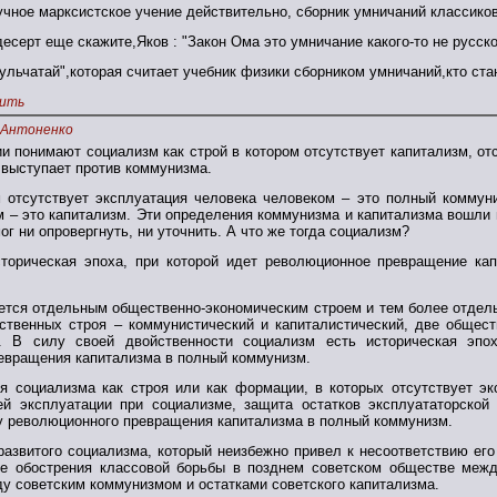
учное марксистское учение действительно, сборник умничаний классиков
десерт еще скажите,Яков : "Закон Ома это умничание какого-то не русско
Гульчатай",которая считает учебник физики сборником умничаний,кто ст
ить
.Антоненко
и понимают социализм как строй в котором отсутствует капитализм, от
 выступает против коммунизма.
м отсутствует эксплуатация человека человеком – это полный коммун
м – это капитализм. Эти определения коммунизма и капитализма вошли 
ог ни опровергнуть, ни уточнить. А что же тогда социализм?
сторическая эпоха, при которой идет революционное превращение к
ется отдельным общественно-экономическим строем и тем более отдел
ственных строя – коммунистический и капиталистический, две общес
ю. В силу своей двойственности социализм есть историческая эп
евращения капитализма в полный коммунизм.
я социализма как строя или как формации, в которых отсутствует эк
ей эксплуатации при социализме, защита остатков эксплуататорской
у революционного превращения капитализма в полный коммунизм.
 развитого социализма, который неизбежно привел к несоответствию е
ке обострения классовой борьбы в позднем советском обществе меж
у советским коммунизмом и остатками советского капитализма.