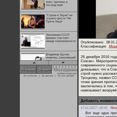
веке: причины и
последствия
"Строки и Звуки" на
эгалите-фесте "Не
Пряча Лица"
Экономика СССР
времен «застоя»:
жажда планомерности
Опубликовано:
08.01.
Классификация:
Моза
Владимир Шухов:
26 декабря 2016 год
инженер, изменивший
Союзе». Мероприяти
мир
современного социа
Резонанс
Лучшее
Обсуждаемое
доказывал, что в Со
строй нужно рассма
"Аркадий Коц" на
эгалите-фесте "Не
Троцкому, назвал СС
+28
Пряча Лица"
точки зрения пропаг
заключалась в том, 
навязывают вооружё
Контрапункты
глобализации:
№1 | Красная жара | Попов vs
№1 | Красная жара | Попов vs
геополитэкономическ
Добавить коммент
Биец
Биец
ий анализ
+25
17.01.2017 - 00:41
Яков
Вот еще одно прот
100 лет Ноябрьской
революции в
социализма являет