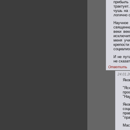
прибыль 
трактует
чушь на 
логично 
Научное 
священна
веки век
исключит
меня учи
крепости
социализ
И не пут
не сказа
Ответить
24.01.2
Яко
"Яс
про
"На
Яко
соц
пра
"пр
Мас