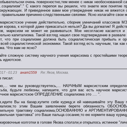
обывательски очень поверхностно,тем менее с никак необоснованной с
...социализм"." С какого перепоя вы решили, что знаете мое понятие
окружающих. И приведенное вами мое утверждение никак не вяжется 
с правильными причинно-следственными связями. Ясно излагайте свои 
марксистское учение действительно, сборник умничаний классиков МЭЛ
я корова, к которой даже прикасаться нельзя? Да вы догматик! Я действ
ов, марксизм не может не развиваться. Мое несогласие касается и 
ельно капитализма. Такой взгляд нашел свое подтверждение в развале 
т, что при социализме должна быть социалистическая прибыль и ор
 всей социалистической экономики. Такой взгляд есть научным, так как 
ма. Что вам не ясно?
айте сложную систему научного учения марксизма с простейшими теоре
ть идиотское.
017 - 01:23
анат1559
Re: Яков, Москва.
в писал:
но,... чем вы руководствуетесь,... НАУЧНЫМ марксистским определ
сьба, будьте любезны, напишите, что для вас есть научное маркс
учное марксистское ОПРЕДЕЛЕНИЕ социализма это .... ".
в,идите Вы на базар,купите себе курицу,и ей навешивайте эту Вашу 
иализм,то этим Вашим заявлением берете обязанность ОБОСНОВ
вильную трактовку социализма,ОСНОВАННУЮ и АРГУМЕНТИРОВАННУЮ
авильная трактовка" это Ваше пальца сосание,то ею кормите вашу курицу
кировочные колготки в голове Якова сползли,и открылось истинное "лич