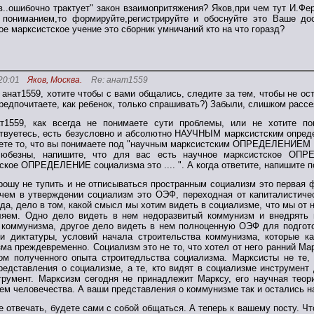
в..ошибочно трактует" закон взаимопритяжения? Яков,при чем тут И.Ф
 пониманием,то формируйте,регистрируйте и обоснуйте это Ваше до
е марксистское учение это сборник умничаний кто на что горазд?
20:01
Яков, Москва.
Re: анат1559
 анат1559, хотите чтобы с вами общались, следите за тем, чтобы не ос
редпочитаете, как ребенок, только спрашивать?) Забыли, слишком рассе
ат1559, как всегда не понимаете сути проблемы, или не хотите п
твуетесь, есть безусловно и абсолютно НАУЧНЫМ марксистским опреде
ете то, что вы понимаете под "научным марксистским ОПРЕДЕЛЕНИЕМ со
любезны, напишите, что для вас есть научное марксистское ОПР
ское ОПРЕДЕЛЕНИЕ социализма это .... ". А когда ответите, напишите
рошу не тупить и не отписываться пространным социализм это первая ф
чем в утверждении социализм это ОЭФ, переходная от капиталистиче
да, дело в том, какой смысл мы хотим видеть в социализме, что мы от н
яем. Одно дело видеть в нем недоразвитый коммунизм и внедрять в
 коммунизма, другое дело видеть в нем полноценную ОЭФ для подгото
и диктатуры, условий начала строительства коммунизма, которые ка
ма преждевременно. Социализм это не то, что хотел от него ранний Мар
ом полученного опыта строитедльства социализма. Марксисты не те, 
редставления о социализме, а те, кто видят в социализме инструмент
трумент. Марксизм сегодня не принадлежит Марксу, его научная тео
ем человечества. А ваши представления о коммунизме так и остались на
е отвечать, будете сами с собой общаться. А теперь к вашему посту. Чт