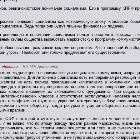
кое, ревизионистское понимание социализма. Его в программу КПРФ пр
рксизм понимает социализм как историческую эпоху классовой борь
 социализме. Ведь тогда они будут лишены финансовых подачек.
 революции в понимании социализма нельзя преодолеть кризиса в к
ивным силам общества выработать марксистскую программу коммунистич
ые обосновывают различные модели социализма без классовой борьбы,
ой угрозы. Наоборот, они только продлевают его существование.
Николай.
Re: М.Н.Антоненко
ражает чудовищное непонимание сути социализма-коммунизма, извраща
й революции. Для Антоненко социализм есть непрерывная революция и 
циализм не есть период превращения капитализма в коммунизм, кап
ериода к строительству социализма посредством экспроприации частно
ских классов лишением их экономического фундамента. При социализ
 антагонистических классов и отсутствует эксплуатация человека че
что, а эффективно трудятся, укрепляя материальную базу социализма
циализм нужен обществу, когда ресурсы и усилия общества направле
ими врагами.
ть ОЭФ в которой отсутствует эксплуатация человека человеком, та
т. И не важно, что по этому поводу писали ранние марксисты, жизнь вн
до понимать, что мы строим новое общество для себя, а не пытаемся 
стов, надо строить новое общество лучше того, о котором мечтали ра
и коммунизм требуют уточнения, а не тупого механического копирования.