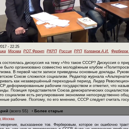
2017 - 22:25
ика
Москва
РОТ Фронт
РКРП
Россия
РРП
Колганов А.И.
Ферберов 
а состоялась дискуссия на тему «Что такое СССР? Дискуссия о пр
е было организовано совместно молодёжным клубом «Политпросв
лизма. В первой части записи приведены основные доклады. Руко
ветском Союзе сложился социализм. Редактор журнала «Альтернати
тривать как незавершённый переходный период. Лидер Революцион
СР деформированным рабочим государством и отметил, что называ
анды. Позиция представителя Союза демократических социалистов 
что социализм есть регулирование экономики непосредственно общ
нные рабочие. Поэтому, по его мнению, СССР следует считать гос
арий
(всего 55)
‹ Более старые
, Москва.
иворечие, высказанное тов. Ферберовым, которое он ошибочно тракт
ся то, что целью производства в СССР было не извлечение прибыли, 