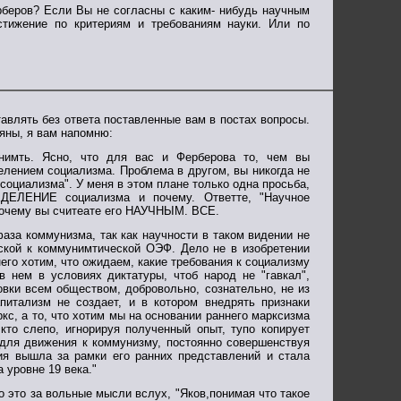
ерберов? Если Вы не согласны с каким- нибудь научным
стижение по критериям и требованиям науки. Или по
тавлять без ответа поставленные вам в постах вопросы.
яны, я вам напомню:
онимть. Ясно, что для вас и Ферберова то, чем вы
лением социализма. Проблема в другом, вы никогда не
циализма". У меня в этом плане только одна просьба,
ЕДЕЛЕНИЕ социализма и почему. Ответте, "Научное
 почему вы считеате его НАУЧНЫМ. ВСЕ.
аза коммунизма, так как научности в таком видении не
ской к коммунимтической ОЭФ. Дело не в изобретении
его хотим, что ожидаем, какие требования к социализму
 нем в условиях диктатуры, чтоб народ не "гавкал",
вки всем обществом, добровольно, сознательно, не из
питализм не создает, и в котором внедрять признаки
кс, а то, что хотим мы на основании раннего марксизма
кто слепо, игнорируя полученный опыт, тупо копирует
 для движения к коммунизму, постоянно совершенствуя
рия вышла за рамки его ранних представлений и стала
 уровне 19 века."
о это за вольные мысли вслух, "Яков,понимая что такое