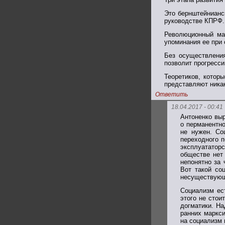
Это бернштейнианс
руководстве КПРФ.
Революционный ма
упоминания ее при
Без осуществления
позволит прогресс
Теоретиков, котор
представляют никак
Ответить
18.04.2017 - 00:41
Антоненко вы
о перманентно
не нужен. Со
переходного п
эксплуататор
обществе нет
непонятно за 
Вот такой со
несуществующ
Социализм ес
этого не стои
догматики. На
ранних маркси
на социализм 