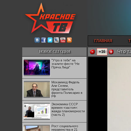
ГЛАВНАЯ
Т
Что т
НОВОЕ СЕГОДНЯ
+16
"Утро в тебе" на
эгалите-фесте "Не
Пряча Лица"
Мохаммед Фидель
Али Селем,
представитель
фронта Полисарио в
РФ
Экономика СССР
времен «застоя»:
жажда планомерности
(часть 2)
Рост социального
неравенства в 21