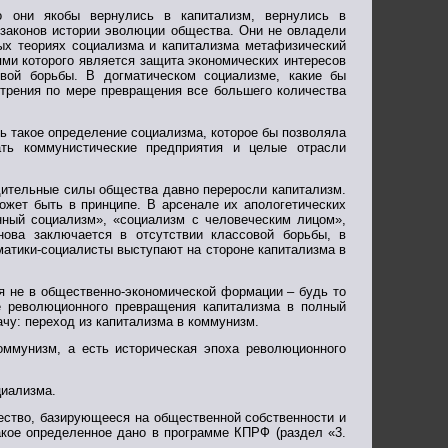
о они якобы вернулись в капитализм, вернулись в
законов истории эволюции общества. Они не овладели
ых теориях социализма и капитализма метафизический
ями которого является защита экономических интересов
овой борьбы. В догматическом социализме, какие бы
острения по мере превращения все большего количества
ть такое определение социализма, которое бы позволяла
ать коммунистические предприятия и целые отрасли
одительные силы общества давно переросли капитализм.
ожет быть в принципе. В арсенале их апологетических
нный социализм», «социализм с человеческим лицом»,
нова заключается в отсутствии классовой борьбы, в
матики-социалисты выступают на стороне капитализма в
я не в общественно-экономической формации – будь то
хе революционного превращения капитализма в полный
чу: переход из капитализма в коммунизм.
оммунизм, а есть историческая эпоха революционного
циализма.
ество, базирующееся на общественной собственности и
акое определенное дано в программе КПРФ (раздел «3.