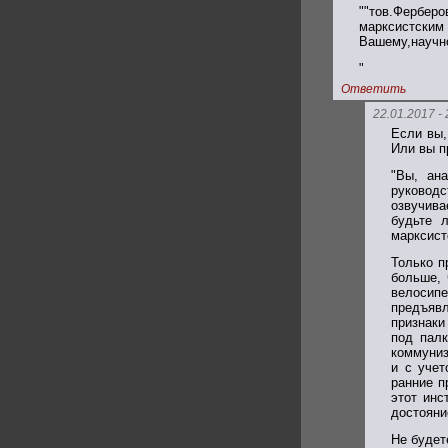
""тов.Ферберо
марксистским
Вашему,научно
"
Ответить
22.01.2017 - 
Если вы,
Или вы п
"Вы, ан
руководс
озвучива
будьте 
марксист
Только п
больше, 
велосипе
предъявл
признаки
под палк
коммуниз
и с учет
ранние п
этот инс
достояни
Не будет