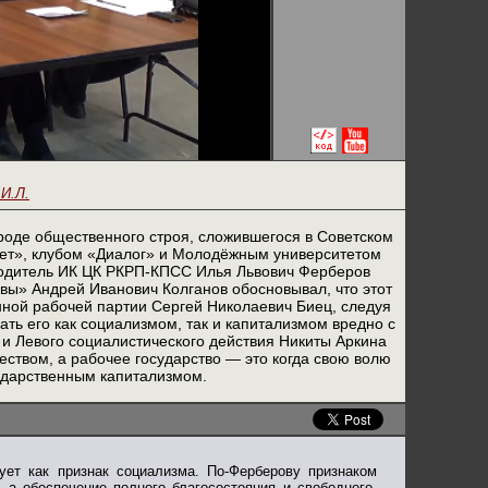
И.Л.
ироде общественного строя, сложившегося в Советском
ет», клубом «Диалог» и Молодёжным университетом
водитель ИК ЦК РКРП-КПСС Илья Львович Ферберов
вы» Андрей Иванович Колганов обосновывал, что этот
ной рабочей партии Сергей Николаевич Биец, следуя
ть его как социализмом, так и капитализмом вредно с
и Левого социалистического действия Никиты Аркина
еством, а рабочее государство — это когда свою волю
ударственным капитализмом.
ует как признак социализма. По-Ферберову признаком
а обеспечение полного благосостояния и свободного,