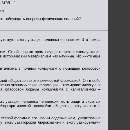
 МЭЛ...".
го".
анет обсуждать вопросы физических явлений?
сутствует эксплуатация человека человеком. Это ложна
изм. Строй, при котором осуществляется эксплуатация
в исторический материализм как научные. Их никто еще
апитализма в полный коммунизм с помощью классовой
ьной общественно-экономической формацией. Он в себе
твенно-экономические формации – коммунистическую и
оха классовой борьбы коммунизма с капитализмом –
сплуатация человека человеком, есть защита скрытых
 бюрократической прослойки общества, вступившего в
го старой формы с его новым содержанием, убедительно
ду эксплуататорской бюрократией и эксплуатируемыми