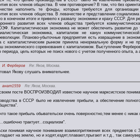
ития всех членов общества. В чем противоречие? В том, что без ориен
честве наполнить те фонды, которые требуются для организации 
вития всех членов общества. В левачестве и представлении социализм
о в конечном итоге и привело к развалу экономики и краху СССР. Для р
ороннего развития всех членов общества требуется коммунистическ
ОЭФ. Капиталистическая экономика не может обеспечить развитие до 
иалистическая экономика, капитализм не канун коммунистической
революции. Планово-убыточные предприятия есть извращение в эконом
а с капиталистическим рынком приняла ненормальную форму и не пр
ыш экономического соревнования с капитализмом. Выступление Ферберов
 периода, цель которых не поиск нового с учетом полученного опыта, а
И. Ферберов
Re: Яков, Москва.
етовал Якову слушать внимательнее.
анат1559
Re: Яков, Москва.
 своем посте ВОСПРОИЗВОДИЛ известное научное марксистское понима
изводства в СССР было не извлечение прибыли, а обеспечение полного
бщества".
что такое прибыль обывательски очень поверхностно,тем менее с никак
...ошибочно трактует...социализм".
ьски понимая научное понимание взаимопритяжения всех предметов с 
адают на землю, но и ходят,ездят,плавают,прыгают и.т.д., так самоуве