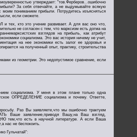
амоуверенностью утверждает: "тов.Ферберов...ошибочно
 прибыли? За себя отвечайте, а не выдумывайте всякую
с моим пониманием прибыли. Потрудитесь изъясняться
мысли, если сможете.
 и тех, кто это учение развивает. А для вас оно что,
ительно не согласен с тем, что марксизм есть догма на
раннемарксистских взглядов на прибыль, как атрибут
экономики социализма. Это вас история ничему не учит,
иентация на нее экономики есть залог ее здоровья и
опирается на полученный опыт, практику, строительства
мами из геометрии. Это недопустимое сравнение, если
ением социализма. У меня в этом плане только одна
истское ОПРЕДЕЛЕНИЕ социализма и почему. Ответте,
просьбу. Раз Вы заявляете,что мы ошибочно трактуем
АТЬ Ваше заявление,приводя Вашу,на Ваш взгляд,
 тем,что есть в научной литературе. А если Ваша
,а нас не беспокоить.
ико Гульчатай":