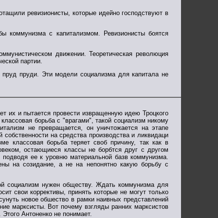
отащили ревизионисты, которые идейно господствуют в
бы коммунизма с капитализмом. Ревизионисты боятся
оммунистическом движении. Теоретическая революция
еской партии.
 пруд пруди. Эти модели социализма для капитала не
ет их и пытается провести извращенную идею Троцкого
классовая борьба с "врагами", такой социализм никому
итализм не превращается, он уничтожается на этапе
й собственности на средства производства и ликвидаци
ме классовая борьба теряет своб причину, так как в
ловеком, остающиеся классы не борбтся друг с другом
, подводя ее к уровню материальной базв коммунизма.
ны на созидание, а не на непонятно какую борьбу с
кой социализм нужен обществу. Ждать коммунизма для
осит свои коррективы, принять которые не могут только
всунуть новое обшество в рамки наивных представлений
нние марксисты. Вот почему взгляды ранних марксистов
 Этого Антоненко не понимает.