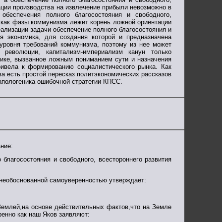
тации производства на извлечение прибыли невозможно в
обеспечения полного благосостояния и свободного,
а как фазы коммунизма лежит корень ложной ориентации
еализации задачи обеспечение полного благосостояния и
ая экономика, для создания которой и предназначена
уровня требований коммунизма, поэтому из нее может
 революции, капитализм-империализм канун только
ике, вызванное ложным пониманием сути и назначения
ивела к формированию социалистического рынка. Как
а есть простой пересказ политэкономических рассказов
 апологеника ошибочной стратегии КПСС.
ние:
 благосостояния и свободного, всестороннего развития
 необоснованной самоуверенностью утверждает:
Землей,на основе действительных фактов,что на Земле
ренно как наш Яков заявляют: