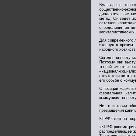
Вульгарные теоре
общественно-эконо
диалектическим ме
метод. Он ведет и
остатков капитал
определения он не
капиталистических 
Для современного л
эксплуататорским
народного хозяйств
Сегодня оппортуни
Поэтому они высту
теорий имеется оч
«национал-социали
отсутствии остатко
его борьбе с комму
С позиций марксиз
феодальная, капит
коммунизм. оппорт
Нет в истории общ
превращения капит
КПРФ стоит на теор
«КПРФ рассматрива
распределяющее жи
Три этапа развития