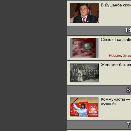
В Душанбе ско
1
Crisis of capita
,
Россия
Энге
Женские батал
8
Коммунисты — 
нужны!»
7