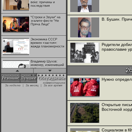
веке: причины и
последствия
"Строки и Звуки" на
В. Бушин. Прич
эгалите-фесте "Не
Пряча Лица"
Экономика СССР
времен «застоя»:
Родители доби
жажда планомерности
православие ур
Владимир Шухов:
инженер, изменивший
2
мир
Резонанс
Лучшее
Обсуждаемое
Нужно определ
комментариев:
"Аркадий Коц" на
За неделю
|
За месяц
|
За все время
эгалите-фесте "Не
Пряча Лица"
Открытые письм
Контрапункты
Восточной хорд
глобализации:
геополитэкономическ
ий анализ
100 лет Ноябрьской
Социализм в КН
революции в