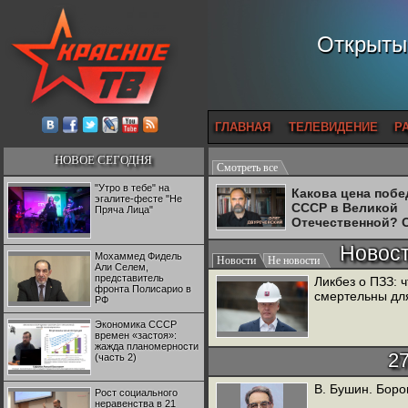
Открытый
ГЛАВНАЯ
ТЕЛЕВИДЕНИЕ
Р
НОВОЕ СЕГОДНЯ
Смотреть все
"Утро в тебе" на
Какова цена поб
эгалите-фесте "Не
СССР в Великой
Пряча Лица"
Отечественной? 
Двуреченский о
Новос
потерянной
Мохаммед Фидель
Новости
Не новости
революционност
Али Селем,
представитель
Ликбез о ПЗЗ: 
фронта Полисарио в
смертельны для
РФ
Экономика СССР
времен «застоя»:
жажда планомерности
2
(часть 2)
В. Бушин. Бор
Рост социального
неравенства в 21