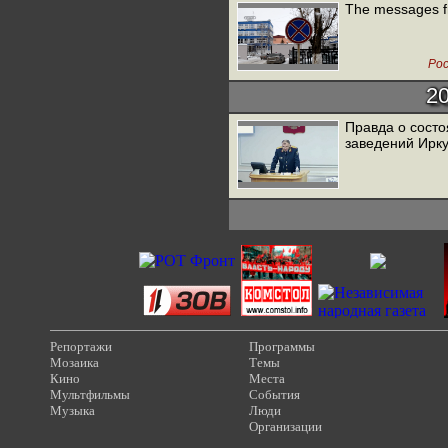
The messages fr
Рос
2
Правда о состо
заведений Ирку
Репортажи
Программы
Мозаика
Темы
Кино
Места
Мультфильмы
События
Музыка
Люди
Организации