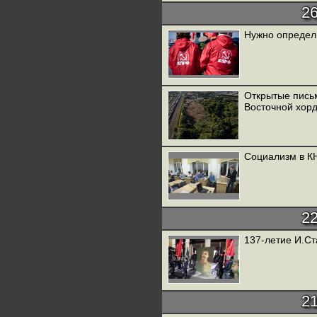
2
Нужно определ
Открытые письм
Восточной хорд
Социализм в КН
2
137-летие И.Ста
2