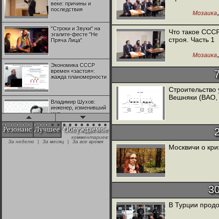
веке: причины и
последствия
Мозаика
"Строки и Звуки" на
Что такое ССС
эгалите-фесте "Не
строя. Часть 1
Пряча Лица"
Мозаика
Экономика СССР
времен «застоя»:
жажда планомерности
Строительство 
Вешняки (ВАО,
Владимир Шухов:
инженер, изменивший
мир
Резонанс
Лучшее
Обсуждаемое
комментариев:
"Аркадий Коц" на
За неделю
|
За месяц
|
За все время
эгалите-фесте "Не
Москвичи о кри
Пряча Лица"
Контрапункты
глобализации:
3
геополитэкономическ
ий анализ
В Турции прод
100 лет Ноябрьской
революции в