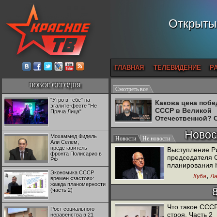
Открытый
ГЛАВНАЯ
ТЕЛЕВИДЕНИЕ
Р
НОВОЕ СЕГОДНЯ
Смотреть все
"Утро в тебе" на
Какова цена поб
эгалите-фесте "Не
СССР в Великой
Пряча Лица"
Отечественной? 
Двуреченский о
Новос
потерянной
Мохаммед Фидель
Новости
Не новости
революционност
Али Селем,
представитель
Выступление Р
фронта Полисарио в
председателя С
РФ
планирования 
Экономика СССР
,
Куба
Ла
времен «застоя»:
жажда планомерности
(часть 2)
Что такое ССС
Рост социального
строя. Часть 2
неравенства в 21