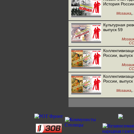
История России
,
Мозаика
Культурная рев
выпуск 59
Мозаи
С
Коллективизаци
России, выпуск
Мозаи
С
Коллективизаци
России, выпуск
,
Мозаика