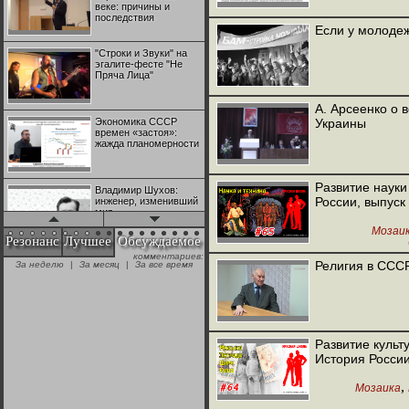
веке: причины и
последствия
Если у молоде
"Строки и Звуки" на
эгалите-фесте "Не
Пряча Лица"
А. Арсеенко о 
Экономика СССР
Украины
времен «застоя»:
жажда планомерности
Развитие науки
Владимир Шухов:
России, выпуск
инженер, изменивший
мир
Мозаи
Резонанс
Лучшее
Обсуждаемое
комментариев:
"Аркадий Коц" на
Религия в ССС
За неделю
|
За месяц
|
За все время
эгалите-фесте "Не
Пряча Лица"
Контрапункты
глобализации:
Развитие культу
геополитэкономическ
История России
ий анализ
,
Мозаика
100 лет Ноябрьской
революции в