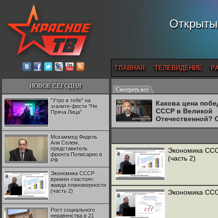
Открытый
ГЛАВНАЯ
ТЕЛЕВИДЕНИЕ
Р
НОВОЕ СЕГОДНЯ
Смотреть все
"Утро в тебе" на
Какова цена поб
эгалите-фесте "Не
СССР в Великой
Пряча Лица"
Отечественной? 
Двуреченский о
потерянной
Мохаммед Фидель
революционност
Али Селем,
представитель
Экономика ССС
фронта Полисарио в
(часть 2)
РФ
Экономика СССР
времен «застоя»:
жажда планомерности
(часть 2)
Экономика ССС
Рост социального
неравенства в 21