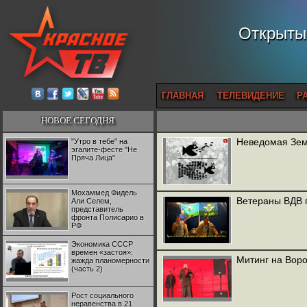
Открытый
ГЛАВНАЯ
ТЕЛЕВИДЕНИЕ
Р
НОВОЕ СЕГОДНЯ
Неведомая Земл
"Утро в тебе" на
эгалите-фесте "Не
Пряча Лица"
Мохаммед Фидель
Ветераны ВДВ 
Али Селем,
представитель
фронта Полисарио в
РФ
Экономика СССР
времен «застоя»:
Митинг на Воро
жажда планомерности
(часть 2)
Рост социального
неравенства в 21