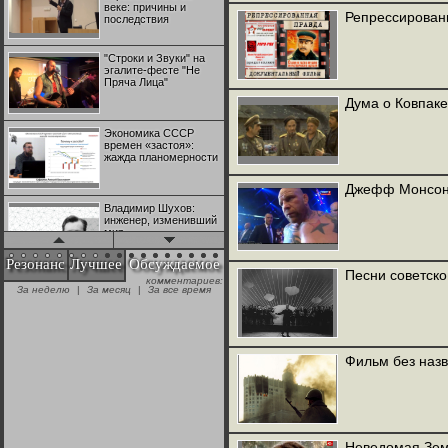
веке: причины и
Репрессированн
последствия
"Строки и Звуки" на
эгалите-фесте "Не
Пряча Лица"
Дума о Ковпаке.
Экономика СССР
времен «застоя»:
жажда планомерности
Джефф Монсон 
Владимир Шухов:
инженер, изменивший
мир
Резонанс
Лучшее
Обсуждаемое
Песни советско
комментариев:
"Аркадий Коц" на
За неделю
|
За месяц
|
За все время
эгалите-фесте "Не
Пряча Лица"
Контрапункты
Фильм без назв
глобализации:
геополитэкономическ
ий анализ
100 лет Ноябрьской
революции в
Неведомая Зем