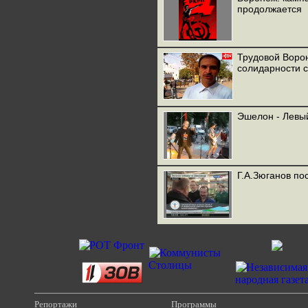
продолжается
Трудовой Ворон
солидарности с
Эшелон - Левы
Г.А.Зюганов по
Репортажи
Программы