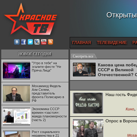
Открытый
ГЛАВНАЯ
ТЕЛЕВИДЕНИЕ
Р
НОВОЕ СЕГОДНЯ
Смотреть все
"Утро в тебе" на
Какова цена поб
эгалите-фесте "Не
СССР в Великой
Пряча Лица"
Отечественной? 
Двуреченский о
потерянной
Мохаммед Фидель
революционност
Али Селем,
представитель
Наш гость Фиде
фронта Полисарио в
РФ
,
Экономика СССР
Кино
времен «застоя»:
жажда планомерности
(часть 2)
Опрос в Вороне
Рост социального
Моза
неравенства в 21