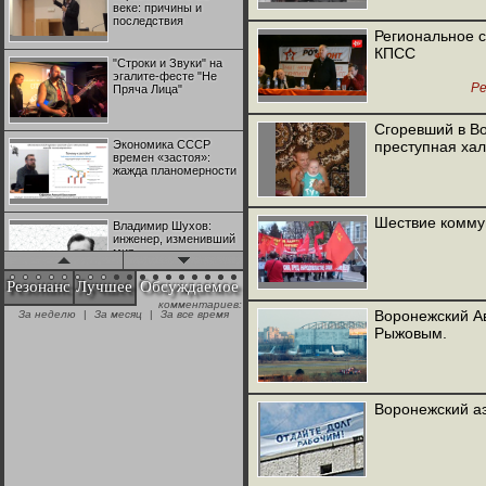
веке: причины и
последствия
Региональное 
КПСС
"Строки и Звуки" на
эгалите-фесте "Не
Р
Пряча Лица"
Сгоревший в Во
Экономика СССР
преступная ха
времен «застоя»:
жажда планомерности
Шествие коммун
Владимир Шухов:
инженер, изменивший
мир
Резонанс
Лучшее
Обсуждаемое
комментариев:
"Аркадий Коц" на
Воронежский Ав
За неделю
|
За месяц
|
За все время
эгалите-фесте "Не
Рыжовым.
Пряча Лица"
Контрапункты
глобализации:
Воронежский аэ
геополитэкономическ
ий анализ
100 лет Ноябрьской
революции в