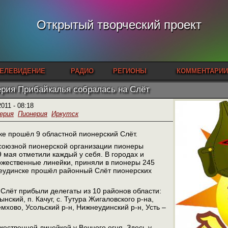
Открытый творческий проект
ЕЛЕВИДЕНИЕ
РАДИО
РЕГИОНЫ
КОММЕНТАРИИ
рия Прибайкалья собралась на Слёт
2011 - 08:18
ерия
Пионерия
Иркутск
ске прошёл 9 областной пионерский Слёт.
союзной пионерской организации пионеры
9 мая отметили каждый у себя. В городах и
ржественные линейки, приняли в пионеры 245
неудинске прошёл районный Слёт пионерских
 Слёт прибыли делегаты из 10 районов области:
ынский, п. Качуг, с. Тутура Жигаловского р-на,
мхово, Усольский р-н, Нижнеудинский р-н, Усть –
жественной линейкой у Вечного огня. Здесь у