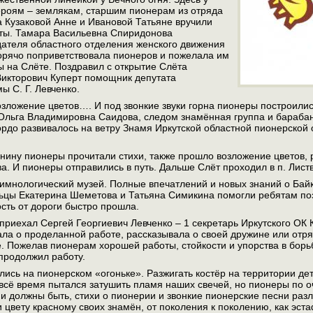
роям – землякам, старшим пионерам из отряда
ка Кузаковой Анне и Ивановой Татьяне вручили
ты. Тамара Васильевна Спиридонова
дателя областного отделения женского движения
орячо поприветствовала пионеров и пожелала им
 на Слёте. Поздравил с открытие Слёта
Викторович Куперт помощник депутата
ы С. Г. Левченко.
зложение цветов…. И под звонкие звуки горна пионеры построились
 Ольга Владимировна Саидова, следом знамённая группа и бараба
ордо развивалось на ветру Знамя Иркутской областной пионерской 
.
енину пионеры прочитали стихи, также прошло возложение цветов,
а. И пионеры отправились в путь. Дальше Слёт проходил в п. Лист
имнологический музей. Полные впечатлений и новых знаний о Бай
ьцы Екатерина Шеметова и Татьяна Симикина помогли ребятам по
ость от дороги быстро прошла.
приехал Сергей Георгиевич Левченко – 1 секретарь Иркутского ОК
ла о проделанной работе, рассказывала о своей дружине или отря
 Пожелав пионерам хорошей работы, стойкости и упорства в борьб
 продолжил работу.
лись на пионерском «огоньке». Разжигать костёр на территории д
 всё время пытался затушить пламя наших свечей, но пионеры по оч
ни должны быть, стихи о пионерии и звонкие пионерские песни ра
 цвету красному своих знамён, от поколения к поколению, как эст