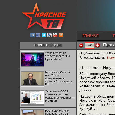
ГЛАВНАЯ
Т
Пионе
НОВОЕ СЕГОДНЯ
+2
"Утро в тебе" на
Опубликовано:
31.05.
эгалите-фесте "Не
Классификация:
Пион
Пряча Лица"
21 – 22 мая в Иркут
Мохаммед Фидель
89-ю годовщину Все
Али Селем,
Иркутской области 1
представитель
фронта Полисарио в
посёлках прошли то
РФ
новых ребят. В Ниж
дружин.
Экономика СССР
времен «застоя»:
На свой 9 областной
жажда планомерности
Иркутск, п. Усть- Орд
(часть 2)
Аларского р-на, Чере
Кут, Куйтун.
Рост социального
неравенства в 21
Слёт был открыт тор