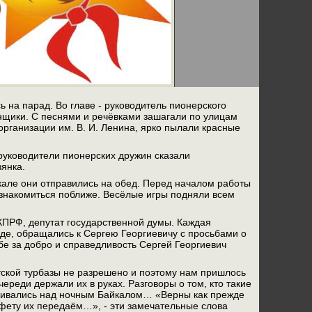
 на парад. Во главе - руководитель пионерского
нщики. С песнями и речёвками зашагали по улицам
организации им. В. И. Ленина, ярко пылали красные
 руководители пионерских дружин сказали
вянка.
кале они отправились на обед. Перед началом работы
знакомиться поближе. Весёлые игры подняли всем
 КПРФ, депутат государственной думы. Каждая
де, обращались к Сергею Георгиевичу с просьбами о
е за добро и справедливость Сергей Георгиевич
етской турбазы не разрешено и поэтому нам пришлось
ереди держали их в руках. Разговоры о том, кто такие
зливались над ночным Байкалом… «Верны как прежде
афету их передаём…», - эти замечательные слова