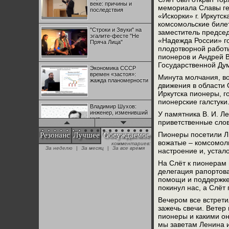
веке: причины и
мемориала Славы ге
последствия
«Искорки» г. Иркутс
комсомольские биле
"Строки и Звуки" на
заместитель предсе
эгалите-фесте "Не
«Надежда России» г
Пряча Лица"
плодотворной работы
пионеров и Андрей 
Государственной Дум
Экономика СССР
времен «застоя»:
Минута молчания, во
жажда планомерности
движения в области
Иркутска пионеры, г
пионерские галстуки
Владимир Шухов:
инженер, изменивший
У памятника В. И. Л
мир
приветственные слов
Пионеры посетили Л
Резонанс
Лучшее
Обсуждаемое
вожатые – комсомол
комментариев:
"Аркадий Коц" на
За неделю
|
За месяц
|
За все время
настроение и, устал
эгалите-фесте "Не
Пряча Лица"
На Слёт к пионерам 
делегация рапортова
помощи и поддержке.
Контрапункты
покинул нас, а Слёт
глобализации:
геополитэкономическ
Вечером все встрети
ий анализ
зажечь свечи. Ветер
пионеры и какими о
100 лет Ноябрьской
мы заветам Ленина и
революции в