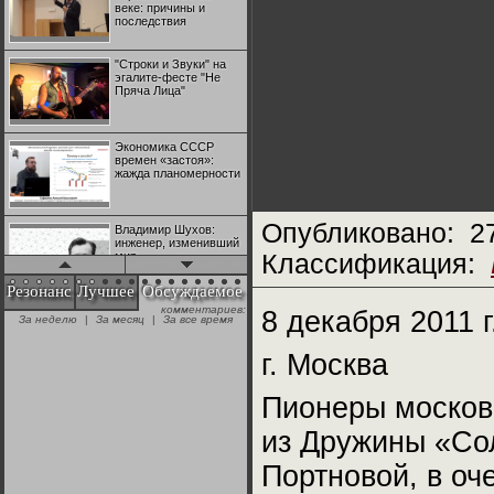
веке: причины и
последствия
"Строки и Звуки" на
эгалите-фесте "Не
Пряча Лица"
Экономика СССР
времен «застоя»:
жажда планомерности
Опубликовано:
2
Владимир Шухов:
инженер, изменивший
мир
Классификация:
Резонанс
Лучшее
Обсуждаемое
комментариев:
"Аркадий Коц" на
8 декабря 2011 г
За неделю
|
За месяц
|
За все время
эгалите-фесте "Не
Пряча Лица"
г. Москва
Контрапункты
Пионеры московс
глобализации:
геополитэкономическ
из Дружины «Со
ий анализ
Портновой, в оч
100 лет Ноябрьской
революции в