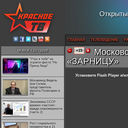
Открытый
ГЛАВНАЯ
ТЕЛЕВИДЕНИЕ
Р
Московс
НОВОЕ СЕГОДНЯ
+15
«ЗАРНИЦУ»
"Утро в тебе" на
эгалите-фесте "Не
Пряча Лица"
Установите Flash Player
и/ил
Мохаммед Фидель
Али Селем,
представитель
фронта Полисарио в
РФ
Экономика СССР
времен «застоя»:
жажда планомерности
(часть 2)
Рост социального
неравенства в 21