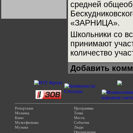
средней общеоб
Германии:
парламентская
демократия или
Бескудниковског
диктатура
пролетариата?
Деятельность
«ЗАРНИЦА».
Хрущёва в 50-е годы.
Владимир Соловейчик
Школьники со вс
Какова цена победы
принимают участ
СССР в Великой
Отечественной? Олег
количество участ
Двуреченский о
потерянной
революционности
Добавить комм
Репортажи
Программы
Мозаика
Темы
Кино
Места
Мультфильмы
События
Музыка
Люди
Организации