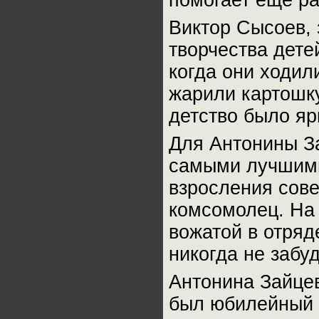
помогает еще ра
Виктор Сысоев,
творчества дете
когда они ходил
жарили картошку,
детство было я
Для Антонины З
самыми лучшими
взросления сове
комсомолец. На 
вожатой в отряд
никогда не забу
Антонина Зайцев
был юбилейный 