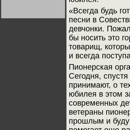
Германии:
парламентская
«Всегда будь го
демократия или
диктатура
пролетариата?
песни в Совеств
Деятельность
Хрущёва в 50-е годы.
Владимир Соловейчик
девчонки. Пожал
бы носить это г
Какова цена победы
СССР в Великой
товарищ, которы
Отечественной? Олег
Двуреченский о
потерянной
и всегда поступа
революционности
Пионерская орга
Сегодня, спустя 
принимают, о те
юбилея в этом з
современных дет
ветераны пионе
прошлым и буду