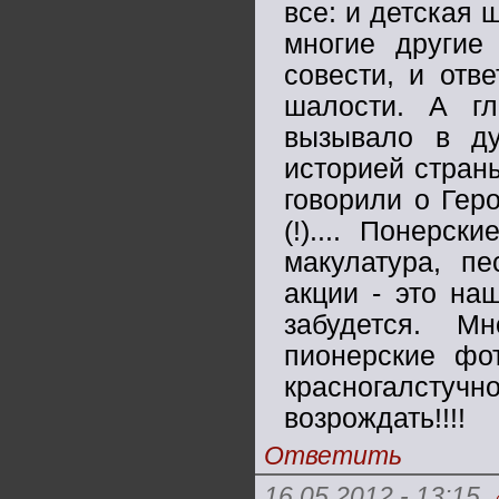
все: и детская 
многие другие
совести, и отв
шалости. А гл
вызывало в ду
историей страны
говорили о Геро
(!).... Понерс
макулатура, п
акции - это на
забудется. М
пионерские фо
красногалст
возрождать!!!!
Ответить
16.05.2012 - 13:15