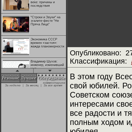
веке: причины и
последствия
"Строки и Звуки" на
эгалите-фесте "Не
Пряча Лица"
Экономика СССР
времен «застоя»:
жажда планомерности
Опубликовано:
2
Классификация:
Владимир Шухов:
инженер, изменивший
мир
В этом году Все
Резонанс
Лучшее
Обсуждаемое
комментариев:
свой юбилей. Ров
"Аркадий Коц" на
За неделю
|
За месяц
|
За все время
эгалите-фесте "Не
Пряча Лица"
Советском союз
интересами свое
Контрапункты
глобализации:
все радости и т
геополитэкономическ
ий анализ
полным ходом ид
100 лет Ноябрьской
юбилея.
революции в