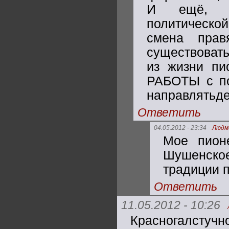
И ещё, в 
политической
смена прав
существовать
из жизни п
РАБОТЫ с под
направлятьде
Ответить
04.05.2012 - 23:34
Людм
Мое пионе
Шушенское
традиции п
Ответить
11.05.2012 - 10:26
Красногалстучно