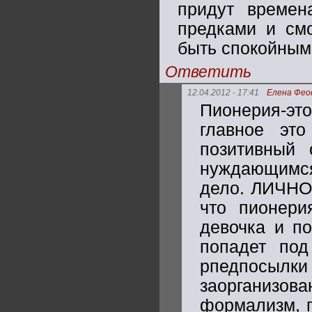
придут времен
предками и смо
быть спокойным
Ответить
12.04.2012 - 17:41
Елена Фео
Пионерия-эт
главное это
позитивный 
нуждающимся 
дело. ЛИЧН
что пионери
девочка и п
попадет под
рпедпосыл
заорганизов
формализм, п