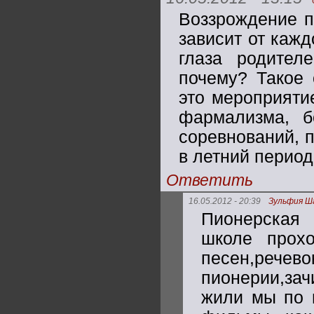
Воззрождение п
зависит от кажд
глаза родител
почему? Такое 
это мероприяти
фармализма, б
соревнований, п
в летний период
Ответить
16.05.2012 - 20:39
Зульфия Ш
Пионерская 
школе прохо
песен,р
пионерии,за
жили мы по п