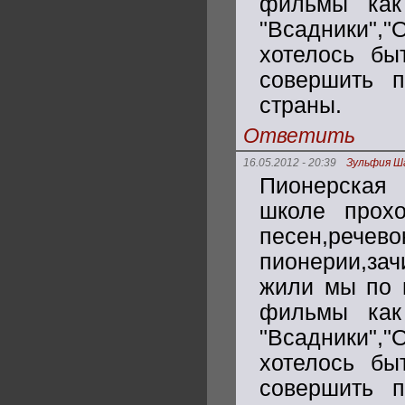
фильмы как 
"Всадники",
хотелось бы
совершить п
страны.
Ответить
16.05.2012 - 20:39
Зульфия Ш
Пионерская 
школе прохо
песен,р
пионерии,за
жили мы по п
фильмы как 
"Всадники",
хотелось бы
совершить п