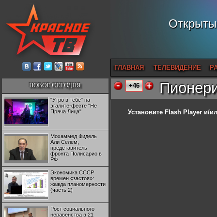
Открытый
ГЛАВНАЯ
ТЕЛЕВИДЕНИЕ
Р
Пионери
НОВОЕ СЕГОДНЯ
+46
"Утро в тебе" на
эгалите-фесте "Не
Пряча Лица"
Установите Flash Player
и/ил
Мохаммед Фидель
Али Селем,
представитель
фронта Полисарио в
РФ
Экономика СССР
времен «застоя»:
жажда планомерности
(часть 2)
Рост социального
неравенства в 21