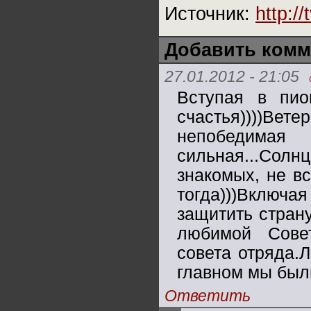
Источник:
http:/
Добавить комм
27.01.2012 - 21:05
Вступая в пио
счастья))))Вете
непобедимая
сильная...Сол
знакомых, не в
тогда)))Включа
защитить страну
любимой Сове
совета отряда.
главном мы были
Ответить