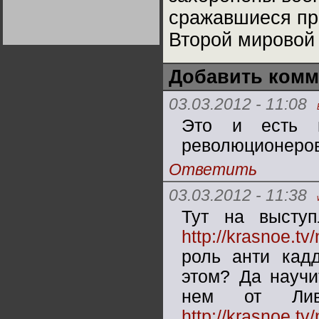
Германии:
сражавшиеся пр
парламентская
демократия или
диктатура
Второй мировой
пролетариата?
Деятельность
Хрущёва в 50-е годы.
Владимир Соловейчик
Добавить комм
Какова цена победы
03.03.2012 - 11:08
СССР в Великой
Отечественной? Олег
Это и есть н
Двуреченский о
потерянной
революционности
революционеро
Ответить
03.03.2012 - 11:38
Тут на выступ
http://krasnoe.t
роль анти кадд
этом? Да научи
нем от Ли
http://krasnoe.t