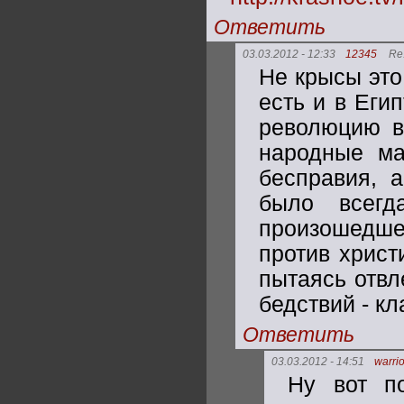
Ответить
03.03.2012 - 12:33
12345
Re:
Не крысы это
есть и в Еги
революцию в
народные ма
бесправия, а
было всегд
произошедш
против христ
пытаясь отвл
бедствий - к
Ответить
03.03.2012 - 14:51
warrio
Ну вот п