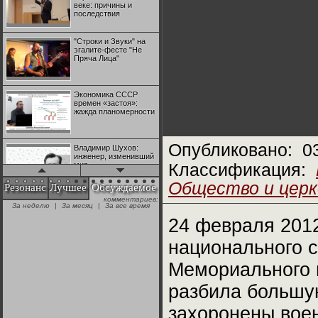
веке: причины и
последствия
"Строки и Звуки" на
эгалите-фесте "Не
Пряча Лица"
Экономика СССР
времен «застоя»:
жажда планомерности
Опубликовано:
0
Владимир Шухов:
инженер, изменивший
мир
Классификация:
Общество и церк
Резонанс
Лучшее
Обсуждаемое
комментариев:
"Аркадий Коц" на
За неделю
|
За месяц
|
За все время
эгалите-фесте "Не
Пряча Лица"
24 февраля 2012
национального 
Контрапункты
глобализации:
Мемориального в
геополитэкономическ
ий анализ
разбила большу
100 лет Ноябрьской
захоронены вое
революции в