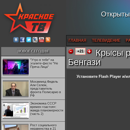
Открытый
ГЛАВНАЯ
ТЕЛЕВИДЕНИЕ
Р
Крысы р
НОВОЕ СЕГОДНЯ
+21
Бенгази
"Утро в тебе" на
эгалите-фесте "Не
Пряча Лица"
Установите Flash Player
и/ил
Мохаммед Фидель
Али Селем,
представитель
фронта Полисарио в
РФ
Экономика СССР
времен «застоя»:
жажда планомерности
(часть 2)
Рост социального
неравенства в 21