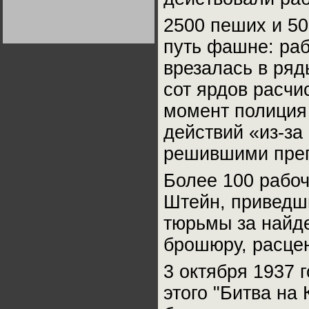
Германии:
парламентская
2500 пеших и 50
демократия или
диктатура
пролетариата?
путь фашне: раб
Деятельность
Хрущёва в 50-е годы.
Владимир Соловейчик
врезалась в ряд
сот ярдов расчи
Какова цена победы
СССР в Великой
момент полиция
Отечественной? Олег
Двуреченский о
потерянной
действий «из-за
революционности
решившими преп
Более 100 рабоч
Штейн, приведши
тюрьмы за найд
брошюру, расце
3 октября 1937 
этого "Битва на