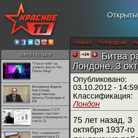
Открытый
ГЛАВНАЯ
ТЕЛЕВИДЕНИЕ
Р
Битва р
НОВОЕ СЕГОДНЯ
+14
Лондоне. 3 окт
"Утро в тебе" на
эгалите-фесте "Не
Пряча Лица"
Опубликовано:
03.10.2012 - 14:59
Мохаммед Фидель
Али Селем,
Классификация:
представитель
фронта Полисарио в
РФ
Лондон
Экономика СССР
времен «застоя»:
жажда планомерности
75 лет назад, 3
(часть 2)
октября 1937-го
Рост социального
неравенства в 21