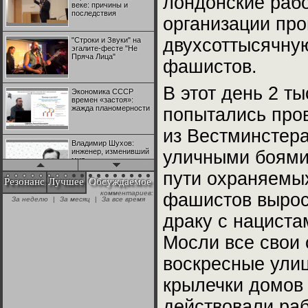
лондонские раб
веке: причины и
последствия
организации пр
двухсоттысячну
"Строки и Звуки" на
эгалите-фесте "Не
Пряча Лица"
фашистов.
В этот день 2 
Экономика СССР
времен «застоя»:
жажда планомерности
попытались про
из Вестминстера
Владимир Шухов:
инженер, изменивший
уличными боями
мир
пути охраняемы
Резонанс
Лучшее
Обсуждаемое
комментариев:
фашистов вырос
"Аркадий Коц" на
За неделю
|
За месяц
|
За все время
эгалите-фесте "Не
Пряча Лица"
драку с нацист
Мосли все свои 
Контрапункты
глобализации:
воскресные улиц
геополитэкономическ
ий анализ
крылечки домов 
100 лет Ноябрьской
действовали ра
революции в