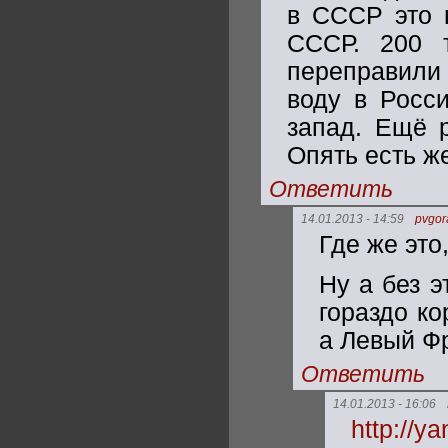
в СССР это 
СССР. 200 т
переправили 
воду в Росси
запад. Ещё р
Опять есть ж
Ответить
14.01.2013 - 14:59
pvgor
Где же это
Ну а без 
гораздо ко
а Левый Фр
Ответить
14.01.2013 - 16:06
http://y