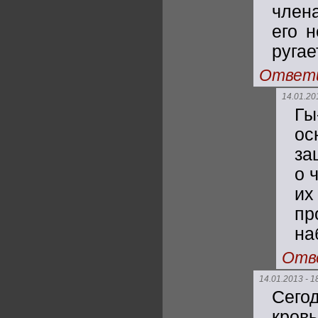
член
его 
ругае
Ответ
14.01.20
Гы
о
за
о 
их
пр
на
Отв
14.01.2013 - 1
Сего
кров