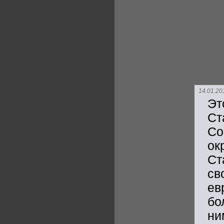
14.01.20
Эт
Ст
Со
ок
Ст
св
ев
бо
ни