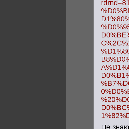
rdrnd=
%D0%B
D1%80
%D0%9
D0%BE
C%2C%
%D1%8
B8%D0
A%D1%
D0%B1
%B7%D
0%D0%
%20%D
D0%BC
1%82%D
Не знаю