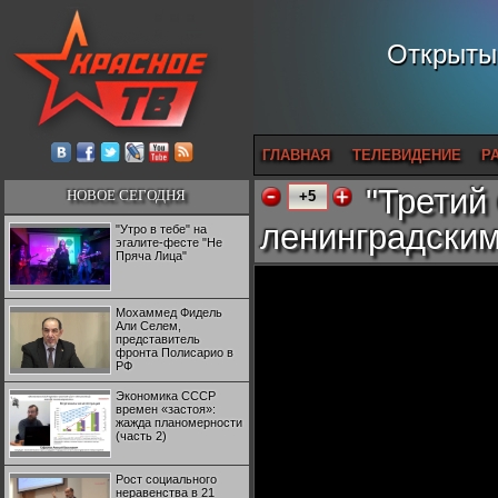
Открытый
ГЛАВНАЯ
ТЕЛЕВИДЕНИЕ
Р
"Третий
НОВОЕ СЕГОДНЯ
+5
ленинградским
"Утро в тебе" на
эгалите-фесте "Не
Пряча Лица"
Мохаммед Фидель
Али Селем,
представитель
фронта Полисарио в
РФ
Экономика СССР
времен «застоя»:
жажда планомерности
(часть 2)
Рост социального
неравенства в 21