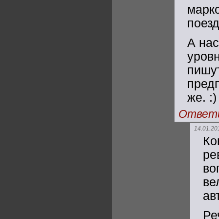
марк
поезд
А нас
уров
пишу
пред
же. :)
Ответ
14.01.20
Ко
ре
во
ве
ав
Ре