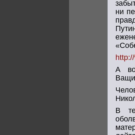
забыт
ни п
прав
Пути
еже
«Соб
http:
А во
Ващи
Чело
Нико
В те
обо
мате