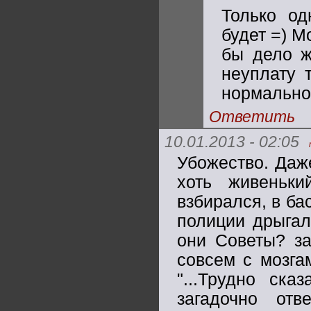
Только о
будет =) М
бы дело ж
неуплату 
нормально
Ответить
10.01.2013 - 02:05
Убожество. Даж
хоть живеньки
взбирался, в ба
полиции дрыгалс
они Советы? за
совсем с мозга
"...Трудно ска
загадочно отв