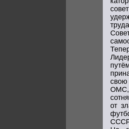
кат
совет
удер
тру
Сове
само
Тепе
Лиде
пут
прин
сво
ОМС,
сотня
от з
футб
СССР