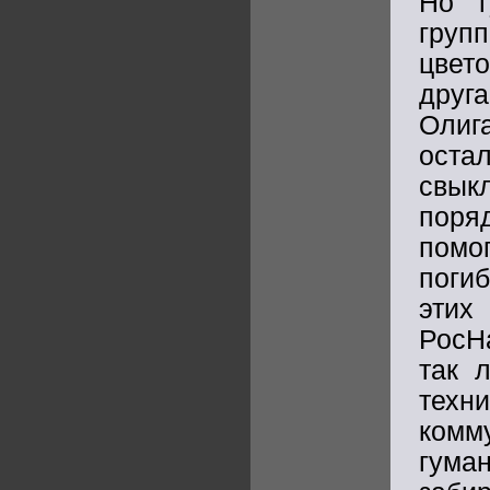
Но г
груп
цвет
друга
Олиг
оста
свы
поря
помо
поги
этих
РосНа
так 
техн
комм
гума