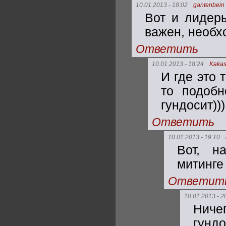
10.01.2013 - 18:02
gantenbein
Вот и лидеры
важен, необх
Ответить
10.01.2013 - 18:24
Kakas
И где это 
то подобн
гундосит)))
Ответить
10.01.2013 - 19:10
Вот, н
митинге 
Ответит
10.01.2013 - 2
Ничег
гундо