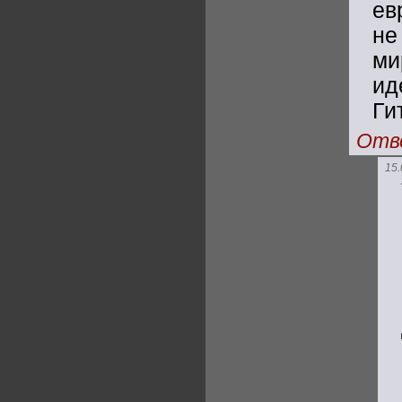
ев
не
ми
ид
Ги
Отв
15.