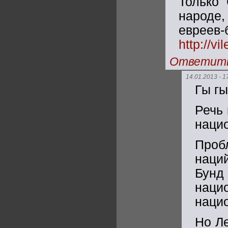
Только 
народе,
евреев
http://vi
Ответит
14.01.2013 - 1
Гы гы
Речь 
нацио
Проб
наци
Бунд
наци
нацио
Но Ле