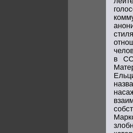
лейт
гол
комм
ано
стил
отно
челов
в СС
Мат
Ельц
наз
наса
взаим
собс
Марк
злоб