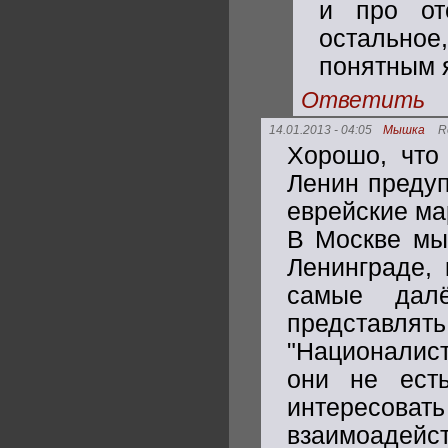
и про от
остальное
понятным 
Ответить
14.01.2013 - 04:05
Мышка
R
Хорошо, что 
Ленин предуп
еврейские ма
В Москве мы
Ленинграде, 
самые дал
представля
"Националист
они не есть
интересов
взаимоадейст