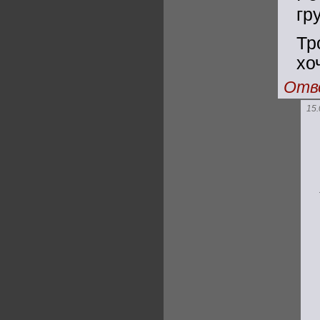
гр
Тр
хо
Отв
15.