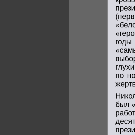
през
(пер
«бел
«гер
годы
«сам
выбо
глухи
по н
жерт
Нико
был 
рабо
деся
през