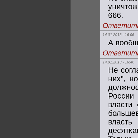
уничтож
666.
Ответит
14.01.2013 - 16:06
А вообщ
Ответит
14.01.2013 - 16:46
Не согл
них", н
должно
России
власти 
больше
власть
десятк