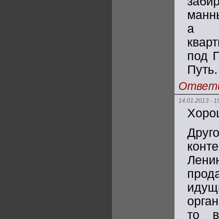
заби
манн
а з
квар
под 
Путь.
Ответ
14.01.2013 - 1
Хорош
Друг
конт
Лени
прод
идущи
орган
то в