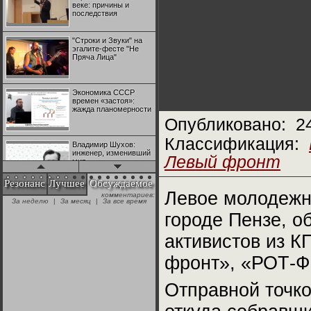
веке: причины и
последствия
"Строки и Звуки" на
эгалите-фесте "Не
Пряча Лица"
Экономика СССР
времен «застоя»:
жажда планомерности
Опубликовано:
2
Классификация:
Владимир Шухов:
инженер, изменивший
Левый фронт
мир
Резонанс
Лучшее
Обсуждаемое
Левое молодежн
комментариев:
"Аркадий Коц" на
За неделю
|
За месяц
|
За все время
эгалите-фесте "Не
Пряча Лица"
городе Пензе, о
активистов из 
Контрапункты
глобализации:
фронт», «РОТ-Ф
геополитэкономическ
ий анализ
Отправной точк
100 лет Ноябрьской
революции в