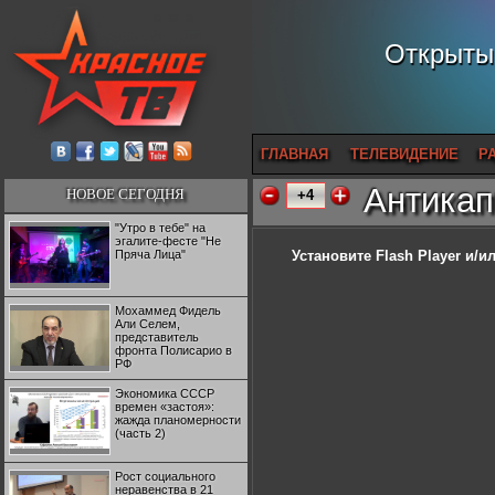
Открытый
ГЛАВНАЯ
ТЕЛЕВИДЕНИЕ
Р
Антикап
НОВОЕ СЕГОДНЯ
+4
"Утро в тебе" на
эгалите-фесте "Не
Пряча Лица"
Установите Flash Player
и/ил
Мохаммед Фидель
Али Селем,
представитель
фронта Полисарио в
РФ
Экономика СССР
времен «застоя»:
жажда планомерности
(часть 2)
Рост социального
неравенства в 21