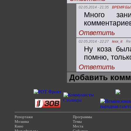
02.05.2014 - 21:35
ВРЕМЯ БЫ
Много зан
комментариев
Ответить
02.05.2014 - 22:27
lexx_it
Re
Ну коза был
помню, тольк
Ответить
Добавить комм
Репортажи
Программы
Мозаика
Темы
Кино
Места
Мультфильмы
События