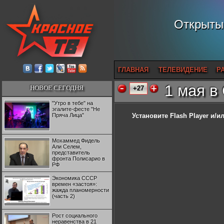
Открытый
ГЛАВНАЯ
ТЕЛЕВИДЕНИЕ
Р
1 мая в
НОВОЕ СЕГОДНЯ
+27
"Утро в тебе" на
эгалите-фесте "Не
Пряча Лица"
Установите Flash Player
и/ил
Мохаммед Фидель
Али Селем,
представитель
фронта Полисарио в
РФ
Экономика СССР
времен «застоя»:
жажда планомерности
(часть 2)
Рост социального
неравенства в 21