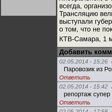
Германии:
всегда, организ
парламентская
демократия или
диктатура
Трансляцию вел
пролетариата?
Деятельность
Хрущёва в 50-е годы.
выступали губер
Владимир Соловейчик
о том, что не п
Какова цена победы
СССР в Великой
КТВ-Самара, 1 м
Отечественной? Олег
Двуреченский о
потерянной
революционности
Добавить комм
02.05.2014 - 15:26
Паровозик из Р
Ответить
02.05.2014 - 15:42
репортаж супер 
Ответить
02.05.2014 - 17:58