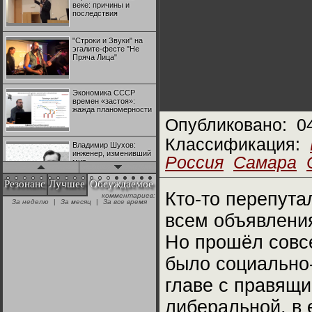
веке: причины и
последствия
"Строки и Звуки" на
эгалите-фесте "Не
Пряча Лица"
Экономика СССР
времен «застоя»:
жажда планомерности
Опубликовано:
0
Классификация:
Владимир Шухов:
инженер, изменивший
Россия
Самара
мир
Резонанс
Лучшее
Обсуждаемое
Кто-то перепута
комментариев:
"Аркадий Коц" на
За неделю
|
За месяц
|
За все время
эгалите-фесте "Не
Пряча Лица"
всем объявлени
Но прошёл совсе
Контрапункты
глобализации:
было социально
геополитэкономическ
ий анализ
главе с правящи
либеральной, в 
100 лет Ноябрьской
революции в