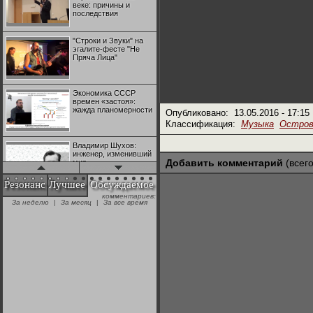
веке: причины и
последствия
"Строки и Звуки" на
эгалите-фесте "Не
Пряча Лица"
Экономика СССР
времен «застоя»:
жажда планомерности
Опубликовано:
13.05.2016 - 17:15
Классификация:
Музыка
Остров
Владимир Шухов:
инженер, изменивший
Добавить комментарий
(всего
мир
Резонанс
Лучшее
Обсуждаемое
комментариев:
"Аркадий Коц" на
За неделю
|
За месяц
|
За все время
эгалите-фесте "Не
Пряча Лица"
Контрапункты
глобализации:
геополитэкономическ
ий анализ
100 лет Ноябрьской
революции в