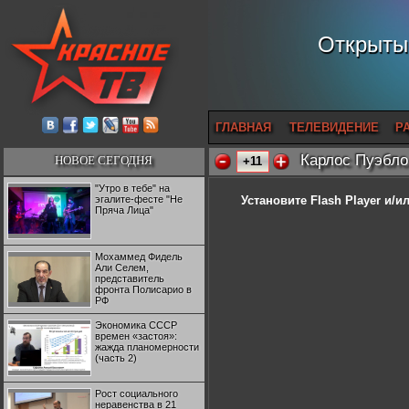
Открытый
ГЛАВНАЯ
ТЕЛЕВИДЕНИЕ
Р
Карлос Пуэбло
НОВОЕ СЕГОДНЯ
+11
"Утро в тебе" на
эгалите-фесте "Не
Установите Flash Player
и/ил
Пряча Лица"
Мохаммед Фидель
Али Селем,
представитель
фронта Полисарио в
РФ
Экономика СССР
времен «застоя»:
жажда планомерности
(часть 2)
Рост социального
неравенства в 21