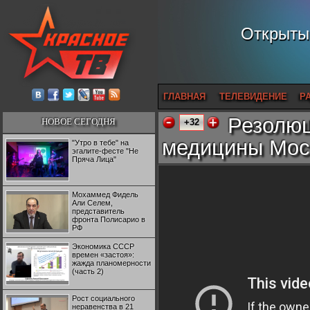
Открытый
ГЛАВНАЯ
ТЕЛЕВИДЕНИЕ
Р
Резолюц
НОВОЕ СЕГОДНЯ
+32
медицины Мос
"Утро в тебе" на
эгалите-фесте "Не
Пряча Лица"
Мохаммед Фидель
Али Селем,
представитель
фронта Полисарио в
РФ
Экономика СССР
времен «застоя»:
жажда планомерности
(часть 2)
Рост социального
неравенства в 21