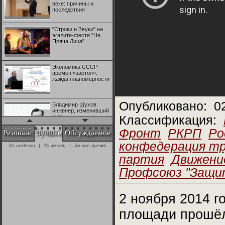
веке: причины и
последствия
"Строки и Звуки" на
эгалите-фесте "Не
Пряча Лица"
Экономика СССР
времен «застоя»:
жажда планомерности
Опубликовано:
0
Владимир Шухов:
инженер, изменивший
мир
Классификация:
Фронт
РКРП
Ро
Резонанс
Лучшее
Обсуждаемое
"Аркадий Коц" на
конфедерация т
За неделю
|
За месяц
|
За все время
эгалите-фесте "Не
Пряча Лица"
партия
Движени
Профсоюз "Защи
Контрапункты
глобализации:
геополитэкономическ
2 ноября 2014 г
ий анализ
площади прошёл
100 лет Ноябрьской
революции в