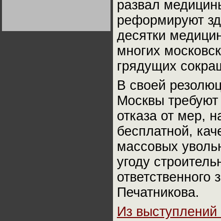
развал медицин
Германии:
парламентская
реформируют зд
демократия или
диктатура
пролетариата?
Деятельность
десятки медици
Хрущёва в 50-е годы.
Владимир Соловейчик
многих московск
грядущих сокра
Какова цена победы
СССР в Великой
Отечественной? Олег
В своей резолюц
Двуреченский о
потерянной
революционности
Москвы требуют 
отказа от мер, 
бесплатной, кач
массовых уволь
угоду строитель
ответственного 
Печатникова.
Из выступлений