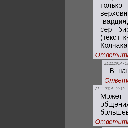
только
верховн
гвардия
сер. би
(текст 
Колчака 
Ответит
21.11.2014 - 1
В ша
Ответ
21.11.2014 - 20:12
Может 
общени
больше
Ответит