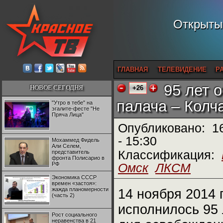
Открытый
ГЛАВНАЯ
ТЕЛЕВИДЕНИЕ
Р
95 лет 
НОВОЕ СЕГОДНЯ
+26
палача – Колч
"Утро в тебе" на
эгалите-фесте "Не
Пряча Лица"
Опубликовано:
1
- 15:30
Мохаммед Фидель
Али Селем,
Классификация:
представитель
фронта Полисарио в
РФ
Омск
ЛКСМ
Экономика СССР
времен «застоя»:
жажда планомерности
14 ноября 2014 
(часть 2)
исполнилось 95 
Рост социального
неравенства в 21