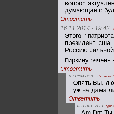
вопрос актуален
думающая о буд
Ответить
16.11.2014 - 19:42
Этого "патриот
президент сша 
Россию сильной,
Гиркину оччень 
Ответить
16.11.2014 - 20:34
Наталья П
Опять Вы, люб
уж не дама ли)
Ответить
16.11.2014 - 21:23
dghol
Am Dm Ты у