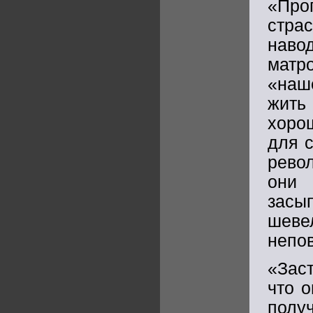
«Про
стра
наво
матр
«наш
жить
хоро
для с
револ
они 
засы
шеве
непо
«Зас
что о
полу