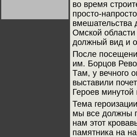
во время строит
Германии:
парламентская
демократия или
Не сгорайте до выборов
Не сгорайте до выборов
просто-напросто
диктатура
Путина! Юрий Нерсесов
Путина! Юрий Нерсесов
пролетариата?
Деятельность
вмешательства 
Хрущёва в 50-е годы.
Владимир Соловейчик
Омской области 
должный вид и о
Какова цена победы
СССР в Великой
Отечественной? Олег
После посещени
Двуреченский о
потерянной
революционности
им. Борцов Рев
Там, у вечного
выставили почет
Героев минутой 
Тема героизации
мы все должны п
нам этот кровав
памятника на н