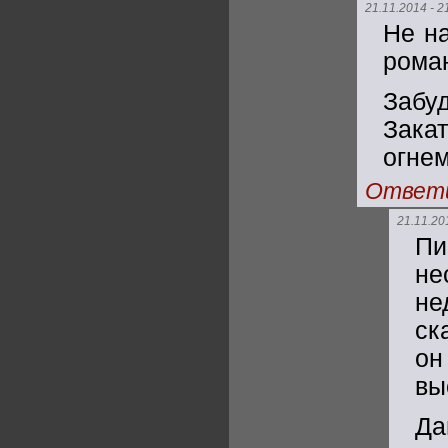
21.11.2014 - 2
Не н
рома
Забу
Зака
огнем
Ответ
21.11.20
Пи
не
не
ск
он
вы
Да