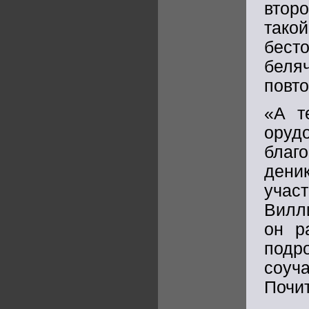
втор
та
бест
беля
повто
«А т
оруд
благо
дени
учас
Вилл
он р
под
соуч
Почи