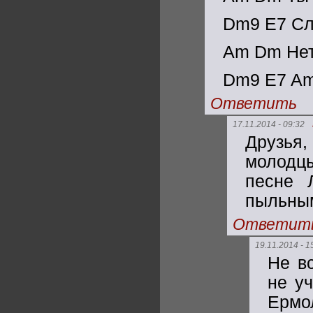
Dm9 E7 Сло
Am Dm Нету
Dm9 E7 Am
Ответить
17.11.2014 - 09:32
Друзья
молодцы
песне 
пыльным
Ответит
19.11.2014 - 1
Не в
не у
Ермо