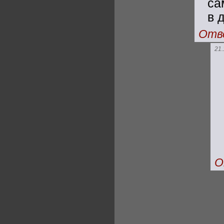
са
в 
Отв
21.
О