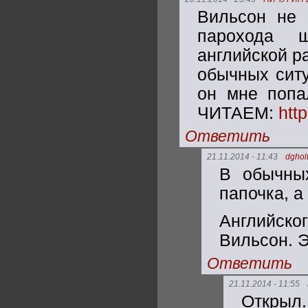
Вильсон не 
парохода ш
английской р
обычных ситу
он мне попа
ЧИТАЕМ:
htt
Ответить
21.11.2014 - 11:43
dghol
В обычны
папочка, 
Английско
Вильсон. 
Ответить
21.11.2014 - 11:55
Открыл.