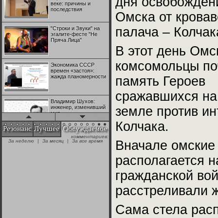
дня освобожден
веке: причины и
последствия
Омска от кровав
палача – Колчак
"Строки и Звуки" на
эгалите-фесте "Не
Пряча Лица"
В этот день Омс
комсомольцы по
Экономика СССР
времен «застоя»:
жажда планомерности
память Героев
сражавшихся на
Владимир Шухов:
инженер, изменивший
земле против ин
мир
Колчака.
Резонанс
Лучшее
Обсуждаемое
"Аркадий Коц" на
Вначале омские 
эгалите-фесте "Не
+28
Пряча Лица"
располагается н
гражданской вой
Контрапункты
глобализации:
№1 | Красная жара | Попов vs
№1 | Красная жара | Попов vs
геополитэкономическ
расстреливали 
Биец
Биец
ий анализ
+25
Сама стела расп
100 лет Ноябрьской
революции в