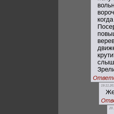
воль
воро
когд
Посе
повы
вере
движ
крут
слыш
Зрел
Ответ
19.11.20
Же
Отв
20.