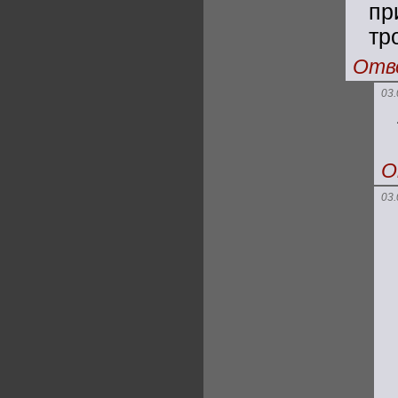
пр
тр
Отв
03.
О
03.