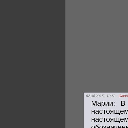
02.04.2015 - 10:58
Олес
Марии: В
настоящем
настоящем
обознач