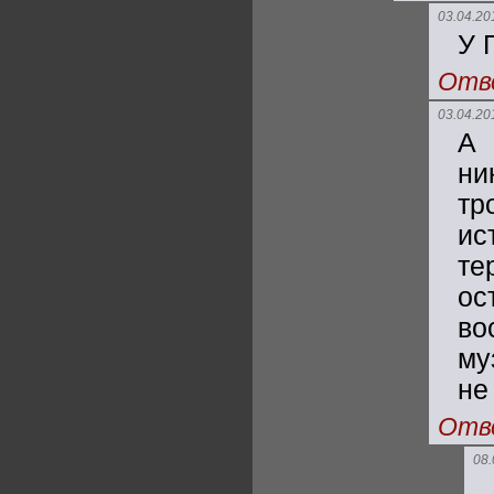
03.04.20
У 
Отв
03.04.20
А 
ни
тр
ис
те
ос
во
му
не
Отв
08.