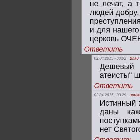
не лечат, а 
людей добру,
преступления
и для нашего
церковь ОЧЕ
Ответить
02.04.2015 - 03:02
Влад
Дешевый 
атеисты" щ
Ответить
02.04.2015 - 03:29
unus
Истинный 
даны каж
поступками
нет Святог
Ответить