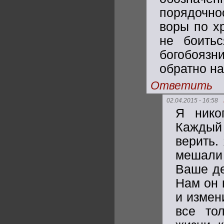
порядочно
воры по хр
не боить
богобоязн
обратно на
Ответить
02.04.2015 - 16:58
Я нико
Каждый 
верить.
мешали 
Ваше де
Нам он 
и измени
все то