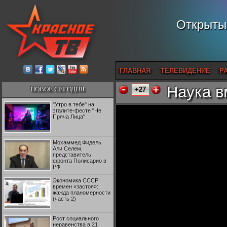
Открытый
ГЛАВНАЯ
ТЕЛЕВИДЕНИЕ
Р
Наука в
НОВОЕ СЕГОДНЯ
+27
"Утро в тебе" на
эгалите-фесте "Не
Пряча Лица"
Мохаммед Фидель
Али Селем,
представитель
фронта Полисарио в
РФ
Экономика СССР
времен «застоя»:
жажда планомерности
(часть 2)
Рост социального
неравенства в 21