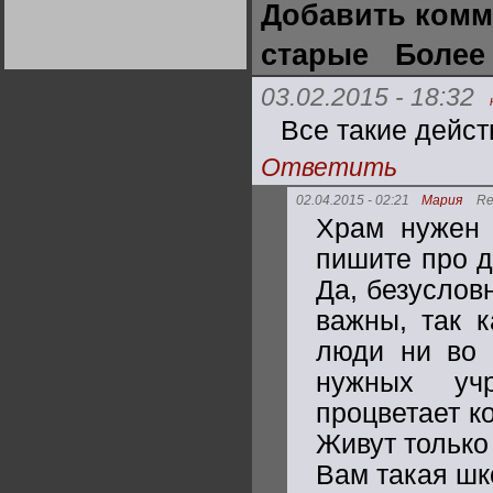
Добавить комм
Германии:
парламентская
демократия или
Не сгорайте до выборов
Не сгорайте до выборов
старые
Более
диктатура
Путина! Юрий Нерсесов
Путина! Юрий Нерсесов
пролетариата?
Деятельность
Хрущёва в 50-е годы.
03.02.2015 - 18:32
Владимир Соловейчик
Все такие дейст
Какова цена победы
Ответить
СССР в Великой
Отечественной? Олег
Двуреченский о
02.04.2015 - 02:21
Мария
Re
потерянной
революционности
Храм нужен 
пишите про д
Да, безуслов
важны, так к
люди ни во ч
нужных учр
процветает к
Живут только
Вам такая шк