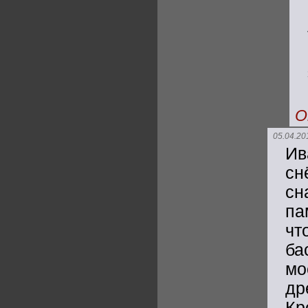
О
05.04.20
Ив
сн
сн
па
чт
ба
мо
др
Кр