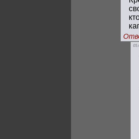
св
кт
ка
Отв
05.