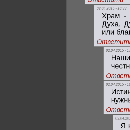
02.04.2015 - 16:33
Храм - 
Духа. Д
или бла
Ответит
02.04.2015 - 1
Наши
честн
Ответ
02.04.2015 - 1
Исти
нужны
Ответ
03.04.20
Я 