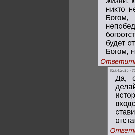
жизни, 
никто н
Богом
непобед
богоотс
будет о
Богом, н
Ответит
02.04.2015 - 2
Да, 
дела
исто
вход
став
отста
Ответ