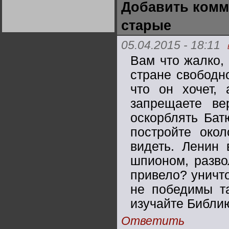
Добавить комм
Германии:
парламентская
демократия или
старые
диктатура
пролетариата?
Деятельность
Хрущёва в 50-е годы.
05.04.2015 - 18:11
Владимир Соловейчик
Вам что жалко, 
Какова цена победы
стране свободн
СССР в Великой
Отечественной? Олег
что он хочет,
Двуреченский о
потерянной
революционности
запрещаете ве
оскорблять Бат
постройте око
видеть. Ленин
шпионом, разво
привело? уничто
не победимы та
изучайте Библию
Ответить