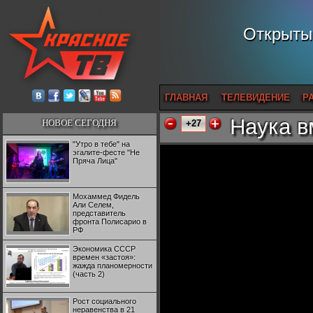
Открытый
ГЛАВНАЯ
ТЕЛЕВИДЕНИЕ
Р
Наука в
НОВОЕ СЕГОДНЯ
+27
"Утро в тебе" на
эгалите-фесте "Не
Пряча Лица"
Мохаммед Фидель
Али Селем,
представитель
фронта Полисарио в
РФ
Экономика СССР
времен «застоя»:
жажда планомерности
(часть 2)
Рост социального
неравенства в 21