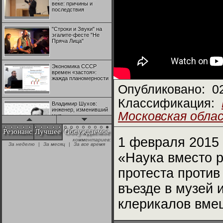
веке: причины и
последствия
"Строки и Звуки" на
эгалите-фесте "Не
Пряча Лица"
Экономика СССР
времен «застоя»:
жажда планомерности
Опубликовано:
0
Классификация:
Владимир Шухов:
инженер, изменивший
Московская обла
мир
Резонанс
Лучшее
Обсуждаемое
1 февраля 2015 
комментариев:
"Аркадий Коц" на
За неделю
|
За месяц
|
За все время
эгалите-фесте "Не
Пряча Лица"
«Наука вместо р
протеста против
Контрапункты
глобализации:
въезде в музей 
геополитэкономическ
ий анализ
клерикалов вмеш
100 лет Ноябрьской
революции в