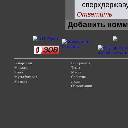
сверхдержаву
Ответить
Добавить комм
Репортажи
Программы
Мозаика
Темы
Кино
Места
Мультфильмы
События
Музыка
Люди
Организации