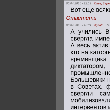
05.04.2015 - 22:19
Олег, Барн
Вот еще всяки
Ответить
06.04.2015 - 10:31
dgholt
Re
А учились В
свергла импе
А весь актив
кто на каторг
временщика
диктатором
промышлен
Большевики н
в Советах, 
свергли сам
мобилизовал
интервентов 