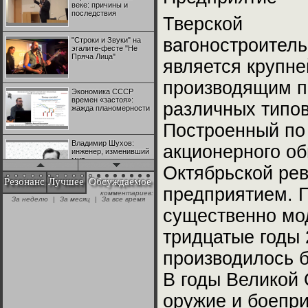
веке: причины и
последствия
Тверской
вагоностроитель
"Строки и Звуки" на
эгалите-фесте "Не
Пряча Лица"
является крупн
производящим п
Экономика СССР
времен «застоя»:
различных типов
жажда планомерности
Построенный по
Владимир Шухов:
акционерного об
инженер, изменивший
мир
Октябрьской ре
Резонанс
Лучшее
Обсуждаемое
предприятием. П
комментариев:
"Аркадий Коц" на
За неделю
|
За месяц
|
За все время
эгалите-фесте "Не
существенно мод
Пряча Лица"
тридцатые годы 
Контрапункты
производилось б
глобализации:
геополитэкономическ
ий анализ
В годы Великой 
оружие и боепри
100 лет Ноябрьской
революции в