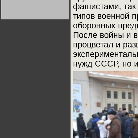
Германии:
фашистами, так 
парламентская
демократия или
типов военной п
диктатура
пролетариата?
Деятельность
Хрущёва в 50-е годы.
оборонных пред
Владимир Соловейчик
После войны и в
Какова цена победы
процветал и раз
СССР в Великой
Отечественной? Олег
экспериментальн
Двуреченский о
потерянной
революционности
нужд СССР, но и