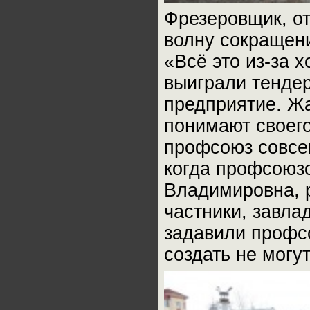
Фрезеровщик, от
волну сокращен
«Всё это из-за 
выиграли тендер
предприятие. Жа
понимают своег
профсоюз совсе
когда профсоюз
Владимировна, 
частники, завла
задавили профс
создать не могут