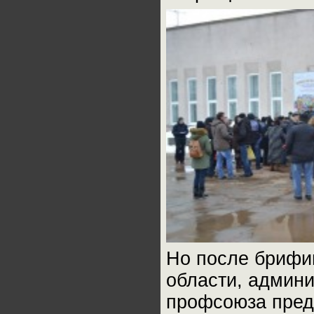
Но после брифин
области, админи
профсоюза пред