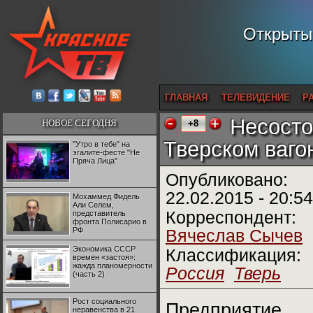
Открытый
ГЛАВНАЯ
ТЕЛЕВИДЕНИЕ
Р
Несосто
НОВОЕ СЕГОДНЯ
+8
Тверском ваго
"Утро в тебе" на
эгалите-фесте "Не
Пряча Лица"
Опубликовано:
22.02.2015 - 20:54
Мохаммед Фидель
Али Селем,
Корреспондент:
представитель
фронта Полисарио в
РФ
Вячеслав Сычев
Экономика СССР
Классификация:
времен «застоя»:
жажда планомерности
Россия
Тверь
(часть 2)
Рост социального
Предприятие
неравенства в 21