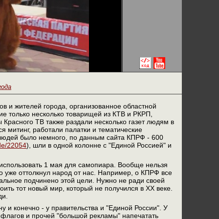
года
ов и жителей города, организованное областной
ие только несколько товарищей из КТВ и РКРП,
 Красного ТВ также раздали несколько газет людям в
я митинг, работали палатки и тематические
людей было немного, по данным сайта КПРФ - 600
ode/22054
), шли в одной колонне с "Единой Россией" и
 использовать 1 мая для самопиара. Вообще нельзя
 уже оттолкнул народ от нас. Например, о КПРФ все
стальное подчинено этой цели. Нужно не ради своей
оить тот новый мир, который не получился в XX веке.
ди.
 и конечно - у правительства и "Единой России". У
о флагов и прочей "большой рекламы" напечатать