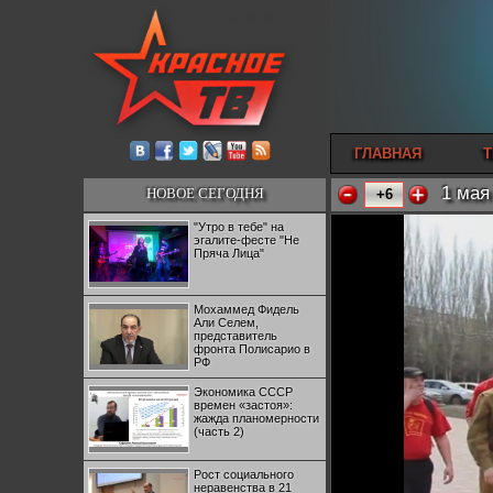
ГЛАВНАЯ
Т
1 мая
НОВОЕ СЕГОДНЯ
+6
"Утро в тебе" на
эгалите-фесте "Не
Пряча Лица"
Мохаммед Фидель
Али Селем,
представитель
фронта Полисарио в
РФ
Экономика СССР
времен «застоя»:
жажда планомерности
(часть 2)
Рост социального
неравенства в 21