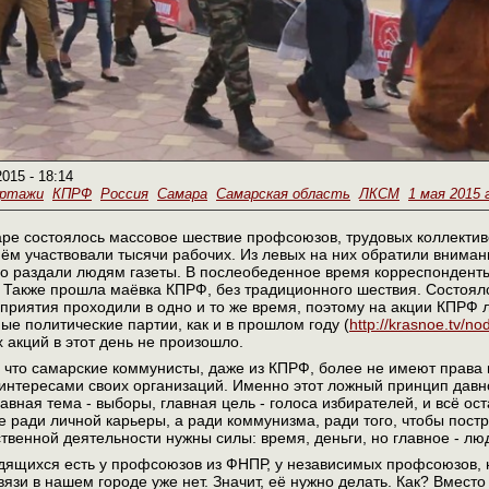
2015 - 18:14
ортажи
КПРФ
Россия
Самара
Самарская область
ЛКСМ
1 мая 2015 
аре состоялось массовое шествие профсоюзов, трудовых коллектив
ём участвовали тысячи рабочих. Из левых на них обратили вниман
о раздали людям газеты. В послеобеденное время корреспонденты
 Также прошла маёвка КПРФ, без традиционного шествия. Состоялс
риятия проходили в одно и то же время, поэтому на акции КПРФ 
ные политические партии, как и в прошлом году (
http://krasnoe.tv/n
 акций в этот день не произошло.
 что самарские коммунисты, даже из КПРФ, более не имеют права
интересами своих организаций. Именно этот ложный принцип давно
лавная тема - выборы, главная цель - голоса избирателей, и всё о
не ради личной карьеры, а ради коммунизма, ради того, чтобы постр
венной деятельности нужны силы: время, деньги, но главное - лю
дящихся есть у профсоюзов из ФНПР, у независимых профсоюзов, ну
вязи в нашем городе уже нет. Значит, её нужно делать. Как? Вмест