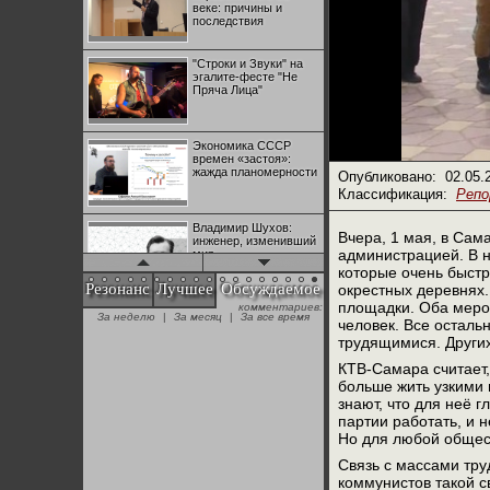
веке: причины и
последствия
"Строки и Звуки" на
эгалите-фесте "Не
Пряча Лица"
Экономика СССР
времен «застоя»:
жажда планомерности
Опубликовано:
02.05.
Классификация:
Реп
Владимир Шухов:
Вчера, 1 мая, в Сам
инженер, изменивший
администрацией. В н
мир
которые очень быстр
Резонанс
Лучшее
Обсуждаемое
окрестных деревнях.
площадки. Оба мероп
комментариев:
"Аркадий Коц" на
За неделю
|
За месяц
|
За все время
эгалите-фесте "Не
человек. Все осталь
Пряча Лица"
трудящимися. Других
КТВ-Самара считает,
больше жить узкими 
Контрапункты
знают, что для неё г
глобализации:
геополитэкономическ
партии работать, и 
ий анализ
Но для любой общест
Связь с массами тру
100 лет Ноябрьской
коммунистов такой с
революции в