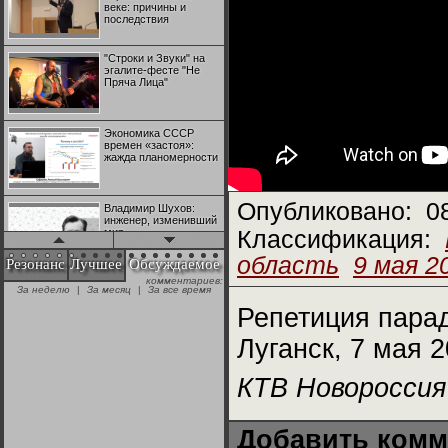
веке: причины и
последствия
"Строки и Звуки" на
эгалите-фесте "Не
Пряча Лица"
Экономика СССР
времен «застоя»:
жажда планомерности
Опубликовано:
0
Владимир Шухов:
инженер, изменивший
мир
Классификация:
область
9 мая 2
Резонанс
Лучшее
Обсуждаемое
комментариев:
"Аркадий Коц" на
За неделю
|
За месяц
|
За все время
эгалите-фесте "Не
Пряча Лица"
Репетиция парад
Луганск, 7 мая 2
Контрапункты
глобализации:
КТВ Новороссия
геополитэкономическ
ий анализ
Добавить комм
100 лет Ноябрьской
революции в