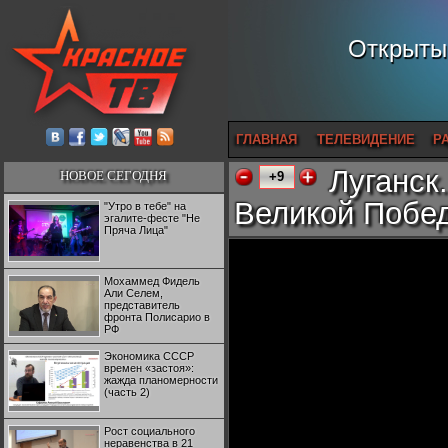
Открытый
ГЛАВНАЯ
ТЕЛЕВИДЕНИЕ
Р
Луганск
НОВОЕ СЕГОДНЯ
+9
Великой Побе
"Утро в тебе" на
эгалите-фесте "Не
Пряча Лица"
Мохаммед Фидель
Али Селем,
представитель
фронта Полисарио в
РФ
Экономика СССР
времен «застоя»:
жажда планомерности
(часть 2)
Рост социального
неравенства в 21