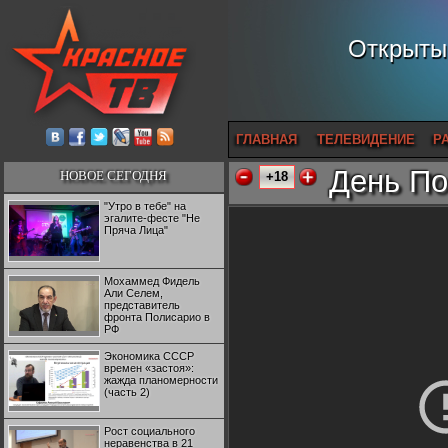
Открытый
ГЛАВНАЯ
ТЕЛЕВИДЕНИЕ
Р
День По
НОВОЕ СЕГОДНЯ
+18
"Утро в тебе" на
эгалите-фесте "Не
Пряча Лица"
Мохаммед Фидель
Али Селем,
представитель
фронта Полисарио в
РФ
Экономика СССР
времен «застоя»:
жажда планомерности
(часть 2)
Рост социального
неравенства в 21