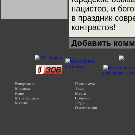
Германии:
нацистов, и бог
парламентская
демократия или
диктатура
в праздник совр
пролетариата?
Деятельность
Хрущёва в 50-е годы.
контрастов!
Владимир Соловейчик
Добавить комм
Какова цена победы
СССР в Великой
Отечественной? Олег
Двуреченский о
потерянной
революционности
Репортажи
Программы
Мозаика
Темы
Кино
Места
Мультфильмы
События
Музыка
Люди
Организации