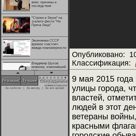
веке: причины и
последствия
"Строки и Звуки" на
эгалите-фесте "Не
Пряча Лица"
Экономика СССР
времен «застоя»:
жажда планомерности
Опубликовано:
1
Классификация:
Владимир Шухов:
инженер, изменивший
мир
9 мая 2015 года
Резонанс
Лучшее
Обсуждаемое
комментариев:
улицы города, ч
"Аркадий Коц" на
За неделю
|
За месяц
|
За все время
эгалите-фесте "Не
Пряча Лица"
властей, отмети
людей в этот де
Контрапункты
глобализации:
ветераны войны,
геополитэкономическ
ий анализ
красными флага
100 лет Ноябрьской
городские обыва
революции в