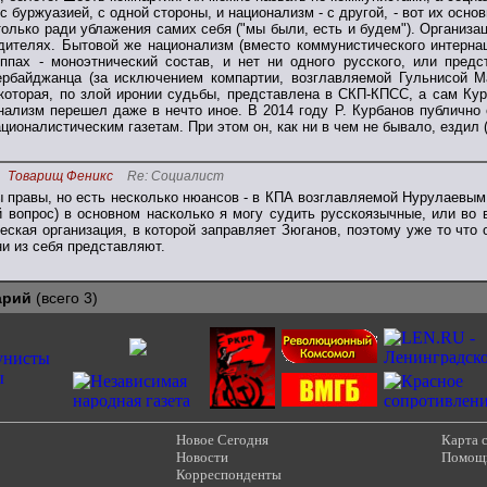
с буржуазией, с одной стороны, и национализм - с другой, - вот их осно
олько ради ублажения самих себя ("мы были, есть и будем"). Организа
дителях. Бытовой же национализм (вместо коммунистического интернац
уппах - моноэтнический состав, и нет ни одного русского, или пред
ербайджанца (за исключением компартии, возглавляемой Гульнисой М
которая, по злой иронии судьбы, представлена в СКП-КПСС, а сам Ку
нализм перешел даже в нечто иное. В 2014 году Р. Курбанов публично
ионалистическим газетам. При этом он, как ни в чем не бывало, ездил (
Товарищ Феникс
Re: Социалист
 правы, но есть несколько нюансов - в КПА возглавляемой Нурулаевым 
 вопрос) в основном насколько я могу судить русскоязычные, или во
еская организация, в которой заправляет Зюганов, поэтому уже то что
ни из себя представляют.
арий
(всего 3)
Новое Сегодня
Карта 
Новости
Помощ
Корреспонденты