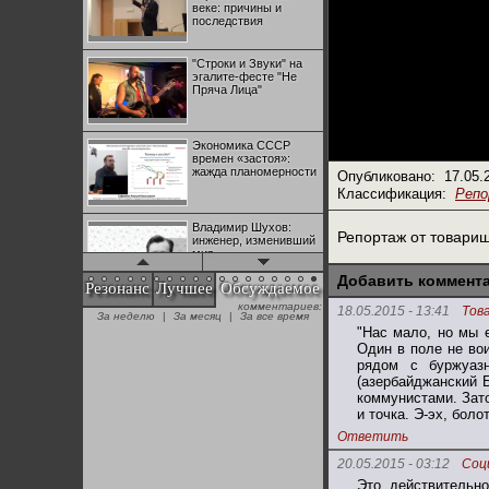
веке: причины и
последствия
"Строки и Звуки" на
эгалите-фесте "Не
Пряча Лица"
Экономика СССР
времен «застоя»:
жажда планомерности
Опубликовано:
17.05.
Классификация:
Реп
Владимир Шухов:
Репортаж от товари
инженер, изменивший
мир
Добавить коммент
Резонанс
Лучшее
Обсуждаемое
комментариев:
"Аркадий Коц" на
18.05.2015 - 13:41
Тов
За неделю
|
За месяц
|
За все время
эгалите-фесте "Не
"Нас мало, но мы 
Пряча Лица"
Один в поле не вои
рядом с буржуазн
(азербайджанский 
Контрапункты
коммунистами. Зато
глобализации:
и точка. Э-эх, боло
геополитэкономическ
ий анализ
Ответить
20.05.2015 - 03:12
Соц
100 лет Ноябрьской
Это, действительно
революции в