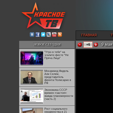
ГЛАВНАЯ
Т
9 мая
НОВОЕ СЕГОДНЯ
+6
"Утро в тебе" на
эгалите-фесте "Не
Пряча Лица"
Мохаммед Фидель
Али Селем,
представитель
фронта Полисарио в
РФ
Экономика СССР
времен «застоя»:
жажда планомерности
(часть 2)
Рост социального
неравенства в 21