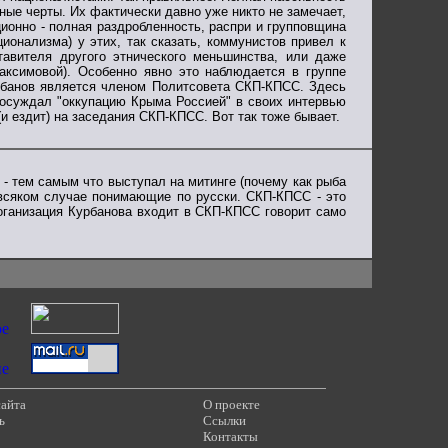
вные черты. Их фактически давно уже никто не замечает,
ционно - полная раздробленность, распри и групповщина
ионализма) у этих, так сказать, коммунистов привел к
ставителя другого этнического меньшинства, или даже
аксимовой). Особенно явно это наблюдается в группе
рбанов является членом Политсовета СКП-КПСС. Здесь
 осуждал "оккупацию Крыма Россией" в своих интервью
и ездит) на заседания СКП-КПСС. Вот так тоже бывает.
- тем самым что выступал на митинге (почему как рыба
 всяком случае понимающие по русски. СКП-КПСС - это
 оганизация Курбанова входит в СКП-КПСС говорит само
сайта
О проекте
ь
Ссылки
Контакты