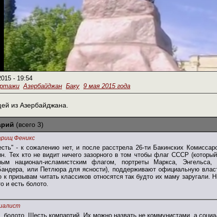
2015 - 19:54
ортажи
Азербайджан
Баку
9 мая 2015 года
щей из Азербайджана.
арий
(всего 3)
арищ Феникс
есть" - к сожалению нет, и после расстрела 26-ти Бакинских Комисса
н. Тех кто не видит ничего зазорного в том чтобы флаг СССР (который
ым национал-исламистским флагом, портреты Маркса, Энгельса,
Бандера, или Петлюра для ясности), поддерживают официальную власть
 к призывам читать классиков относятся так будто их маму заругали. Ни
то и есть болото.
иалист
, болото. Шесть компартий. Их можно назвать не коммунистами, а соци