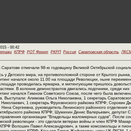
2015 - 00:42
ортажи
КПРФ
РОТ Фронт
РКРП
Россия
Саратовская область
ЛКС
в Саратове отмечали 98-ю годовщину Великой Октябрьской социал
 у Детского мира, на противоположной стороне от Крытого рынка, 
итинг начался около 11.00 на площади Революции, ныне переимен
 площади проводилась ярмарка, и митингующим пришлось довольст
стями. В колонне демонстрантов двигались лодочники, среди них 
итинг начался Гимном Советского Союза, после чего была включе
. Выступали: Алимова Ольга Николаевна, 1 секретарь Саратовског
Николаевич, 1 секретарь Фрунзенского райкома КПРФ; Сорокин Дм
Нина Сергеевна, руководитель Ленинского районного отделения о
ктябрьского райкома КПРФ; Шумихин Денис Валерьевич, депутат С
 правления организации "Владельцы маломерных судов". После сос
ской революции - это сделали ветеран войны и член КПРФ Макаро
 КПРФ Волошин Павел Александрович, а также комсомольцы и пион
вского горкома КПРФ; Коньков Тимур Жафирович, член ЦК ЛКСМ, 1