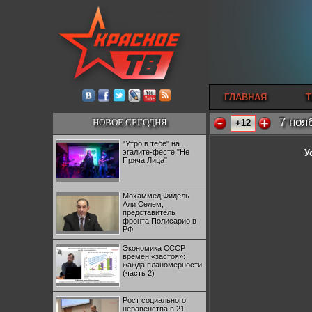
ГЛАВНАЯ
Т
7 ноя
НОВОЕ СЕГОДНЯ
+12
"Утро в тебе" на
эгалите-фесте "Не
У
Пряча Лица"
Мохаммед Фидель
Али Селем,
представитель
фронта Полисарио в
РФ
Экономика СССР
времен «застоя»:
жажда планомерности
(часть 2)
Рост социального
неравенства в 21