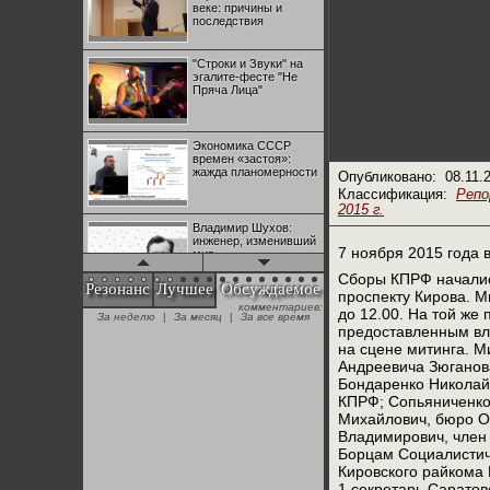
веке: причины и
последствия
"Строки и Звуки" на
эгалите-фесте "Не
Пряча Лица"
Экономика СССР
времен «застоя»:
жажда планомерности
Опубликовано:
08.11.
Классификация:
Реп
2015 г.
Владимир Шухов:
инженер, изменивший
7 ноября 2015 года 
мир
Сборы КПРФ начались
Резонанс
Лучшее
Обсуждаемое
проспекту Кирова. М
комментариев:
"Аркадий Коц" на
до 12.00. На той же
За неделю
|
За месяц
|
За все время
эгалите-фесте "Не
предоставленным вла
Пряча Лица"
на сцене митинга. М
Андреевича Зюганова
Бондаренко Николай 
Контрапункты
КПРФ; Сопьяниченко 
глобализации:
Михайлович, бюро О
геополитэкономическ
ий анализ
Владимирович, член
Борцам Социалистиче
Кировского райкома
100 лет Ноябрьской
революции в
1 секретарь Сарато