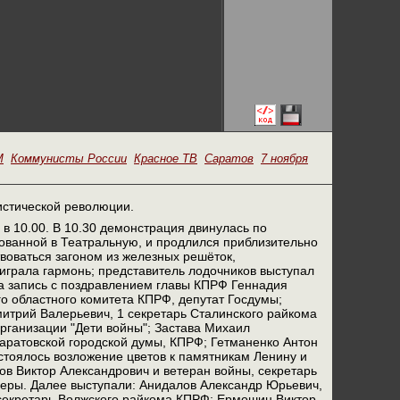
М
Коммунисты России
Красное ТВ
Саратов
7 ноября
истической революции.
в 10.00. В 10.30 демонстрация двинулась по
ованной в Театральную, и продлился приблизительно
воваться загоном из железных решёток,
играла гармонь; представитель лодочников выступал
на запись с поздравлением главы КПРФ Геннадия
о областного комитета КПРФ, депутат Госдумы;
итрий Валерьевич, 1 секретарь Сталинского райкома
рганизации "Дети войны"; Застава Михаил
аратовской городской думы, КПРФ; Гетманенко Антон
тоялось возложение цветов к памятникам Ленину и
в Виктор Александрович и ветеран войны, секретарь
еры. Далее выступали: Анидалов Александр Юрьевич,
 секретарь Волжского райкома КПРФ; Ермошин Виктор