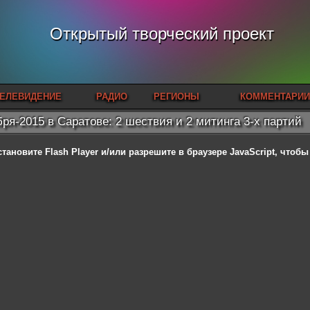
Открытый творческий проект
ЕЛЕВИДЕНИЕ
РАДИО
РЕГИОНЫ
КОММЕНТАРИИ
бря-2015 в Саратове: 2 шествия и 2 митинга 3-х партий
становите Flash Player
и/или разрешите в браузере JavaScript, чтоб