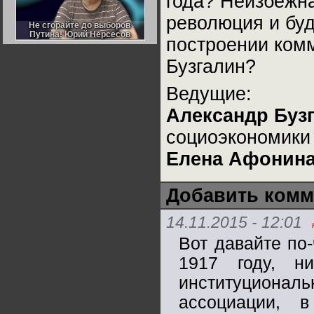
года? Неизбежн
Германии:
парламентская
революция и буд
демократия или
Не сгорайте до выборов
Не сгорайте до выборов
диктатура
Путина! Юрий Нерсесов
Путина! Юрий Нерсесов
построении комм
пролетариата?
Деятельность
Хрущёва в 50-е годы.
Владимир Соловейчик
Бузгалин?
Ведущие:
Какова цена победы
СССР в Великой
Александр Буз
Отечественной? Олег
Двуреченский о
потерянной
социоэкономик
революционности
Елена Афонин
Добавить комм
14.11.2015 - 12:01
Вот давайте по-
1917 году, н
институциональ
ассоциации, 