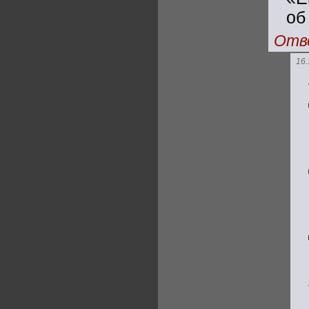
об
Отв
16.