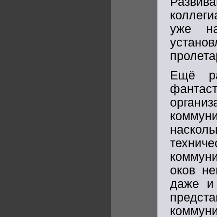
Развива
коллеги
уже на
устан
пролета
Ещё ра
фантас
организ
коммуни
наскол
техни
коммуни
оков не
даже и
предста
коммуни