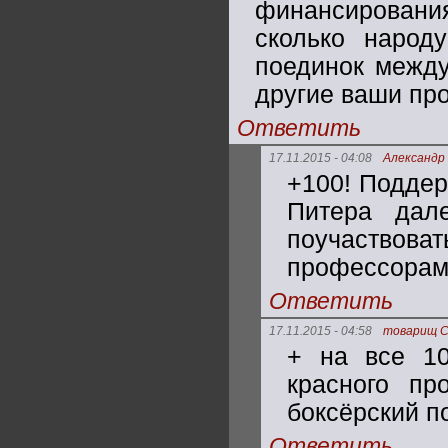
финансировани
сколько народ
поединок между
другие ваши про
Ответить
17.11.2015 - 04:08
Александр
+100! Поддер
Питера дал
поучаствов
профессорам
Ответить
17.11.2015 - 04:58
товарищ 
+ на все 10
красного пр
боксёрский поя
Ответить