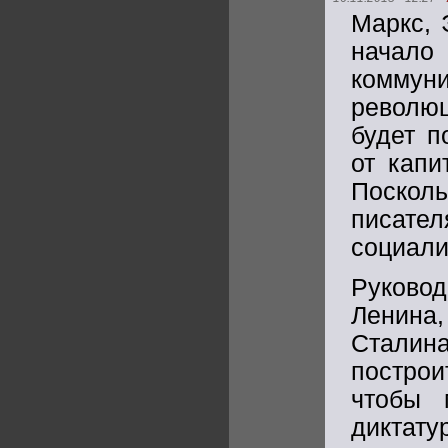
Маркс, 
начало
коммун
революц
будет п
от капи
Поскол
писате
социали
Руково
Ленина,
Сталин
построи
чтобы 
диктат