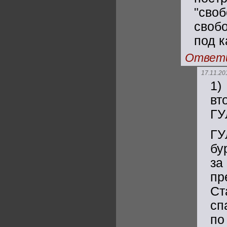
"сво
свобо
под 
Ответ
17.11.20
1)
вт
ГУ
ГУ
бу
за
пр
Ст
сп
по