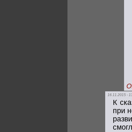
О
16.11.2015 - 1
К ск
при 
разв
смог