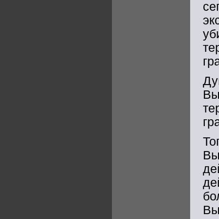
с
эк
уб
те
гр
Ду
Вы
те
гр
То
Вы
де
де
бо
Вы