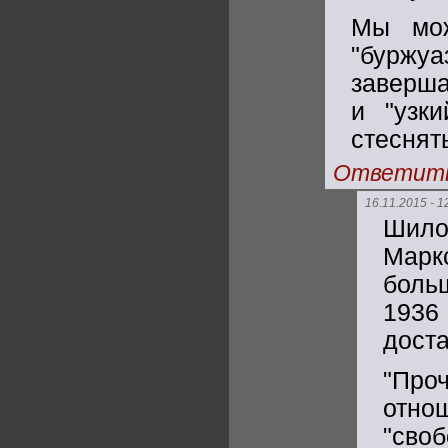
Мы мож
"бурж
заверша
и "узки
стеснят
Ответит
16.11.2015 - 1
Шило
Марк
боль
1936
доста
"Проч
отно
"своб