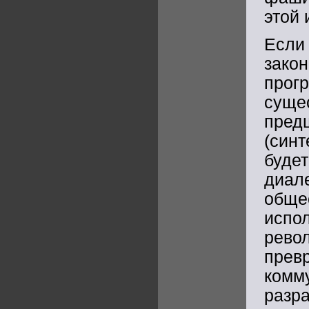
этой 
Если
зако
прог
суще
пре
(син
буде
диале
обще
исп
рев
пре
комм
раз