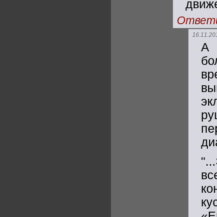
движе
Ответ
16.11.20
А 
бо
вр
вы
эк
ру
пе
ди
".
вс
ко
ку
«Е