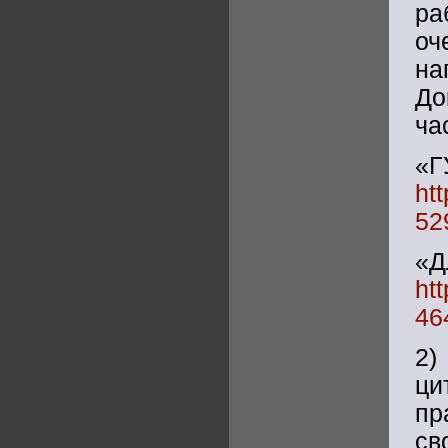
ра
оч
на
До
ча
«
ht
52
«Д
ht
46
2)
ци
пр
св