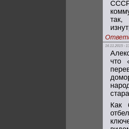
ССС
комм
так,
изнут
Ответ
16.11.2015 - 1
Алек
что 
пер
домо
наро
стара
Как 
отбе
ключ