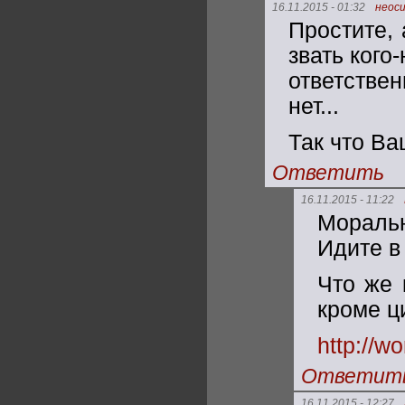
16.11.2015 - 01:32
неос
Простите, 
звать кого
ответстве
нет...
Так что Ва
Ответить
16.11.2015 - 11:22
Мораль
Идите в
Что же 
кроме ци
http://wo
Ответит
16.11.2015 - 12:27