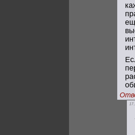
ка
пр
е
вы
ин
ин
Ес
пе
ра
об
Отв
17.