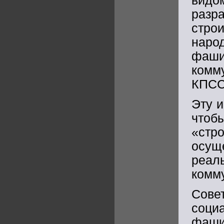
видо
раз
стро
наро
фа
комм
КПСС
Эту и
что
«стро
осущ
реал
комм
Сове
соци
фаши