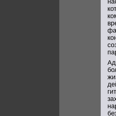
на
ко
ко
вр
фа
ко
со
па
Ад
бо
жи
де
ги
за
н
бе