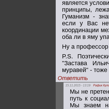
является услови
принципы, лежа
Гуманизм - зна
если у Вас не
координации меж
оба ли в яму упа
Ну а профессор
P.S. Поэтичес
"Застава Ильи
муравей" - тож
Ответить
15.11.2015 - 13:19
Рафик Кул
Мы не претен
путь к социа
Мы знаем на