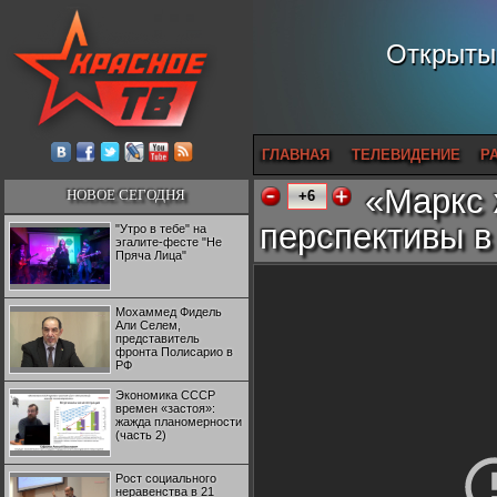
Открытый
ГЛАВНАЯ
ТЕЛЕВИДЕНИЕ
Р
«Маркс 
НОВОЕ СЕГОДНЯ
+6
перспективы в
"Утро в тебе" на
эгалите-фесте "Не
Пряча Лица"
Мохаммед Фидель
Али Селем,
представитель
фронта Полисарио в
РФ
Экономика СССР
времен «застоя»:
жажда планомерности
(часть 2)
Рост социального
неравенства в 21