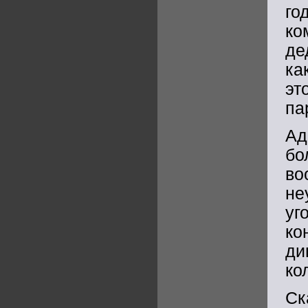
го
ко
де
ка
эт
па
Ад
бо
во
не
у
к
д
ко
Ск