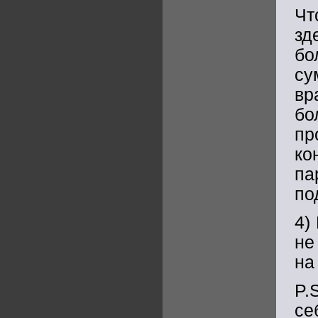
Чт
зд
бо
су
вр
б
п
ко
па
по
4)
не
на
P.
се