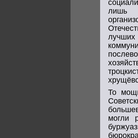
социали
лишь 
организ
Отечест
лучших 
коммун
после
хозяй
троцкис
хрущёвс
То мощн
Советск
большев
могли 
буржуаз
бюрокра