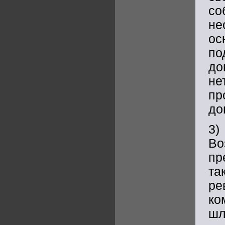
с
не
ос
по
до
не
пр
до
3)
Во
пр
та
ре
ко
шл