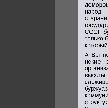
доморо
народ 
старан
госуда
СССР бу
только 
который
А Вы пе
некие 
органи
высоты
сложив
буржуа
комму
струк