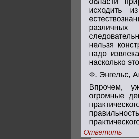
области при
исходить и
естествозна
различны
следовательн
нельзя конст
надо извлека
насколько эт
Ф. Энгельс, А
Впрочем, у
огромные де
практическо
правильност
практическог
Ответить