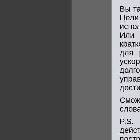
Вы та
Цел
испо
Или
крат
для 
уско
долг
упра
дост
Смож
слова
P.S.
дей
пост