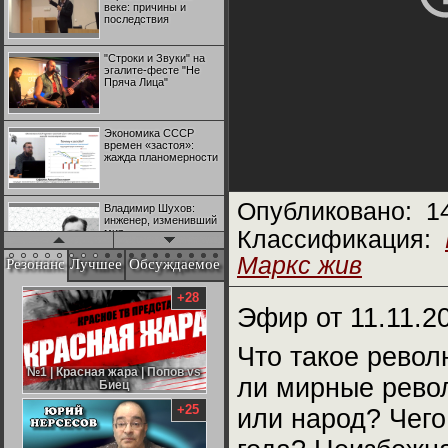
веке: причины и
последствия
"Строки и Звуки" на
эгалите-фесте "Не
Пряча Лица"
Экономика СССР
времен «застоя»:
жажда планомерности
Опубликовано:
1
Владимир Шухов:
инженер, изменивший
мир
Классификация:
Маркс жив
Резонанс
Лучшее
Обсуждаемое
"Аркадий Коц" на
эгалите-фесте "Не
+28
Пряча Лица"
Эфир от 11.11.2
Что такое револ
Контрапункты
глобализации:
№1 | Красная жара | Попов vs
№1 | Красная жара | Попов vs
ли мирные револ
геополитэкономическ
Биец
Биец
ий анализ
+25
или народ? Чего
100 лет Ноябрьской
революции в