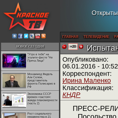
Открытый
ГЛАВНАЯ
ТЕЛЕВИДЕНИЕ
Р
Испытан
НОВОЕ СЕГОДНЯ
+20
"Утро в тебе" на
эгалите-фесте "Не
Опубликовано:
Пряча Лица"
06.01.2016 - 10:52
Корреспондент:
Мохаммед Фидель
Али Селем,
Ирина Маленко
представитель
фронта Полисарио в
Классификация:
РФ
КНДР
Экономика СССР
времен «застоя»:
жажда планомерности
(часть 2)
ПРЕСС-РЕЛ
Рост социального
Посольство
неравенства в 21