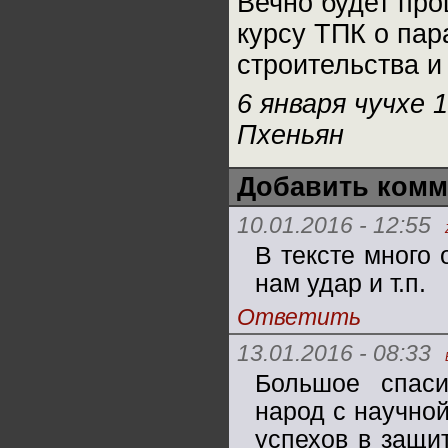
Вечно будет про
курсу ТПК о па
строительства и
6 января чучхе 1
Пхеньян
Добавить комм
10.01.2016 - 12:55
В тексте много
нам удар и т.п.
Ответить
13.01.2016 - 08:33
Большое спаси
народ с научно
успехов в защи