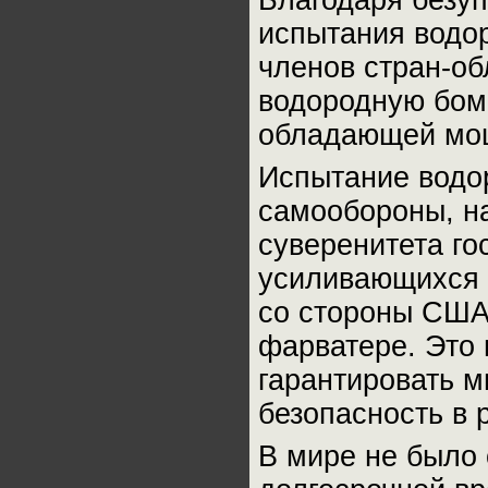
Благодаря безу
испытания водо
членов стран-о
водородную бомб
обладающей мощ
Испытание водо
самообороны, н
суверенитета го
усиливающихся и
со стороны США
фарватере. Это 
гарантировать м
безопасность в 
В мире не было