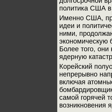
долгосрочной вр
политика США в
Именно США, при
идеи и политиче
ними, продолжа
экономическую б
Более того, они
ядерную катаст
Корейский полуо
непрерывно нап
включая атомные
бомбардировщик
самой горячей т
возникновения 