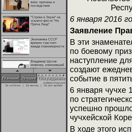
веке: причины и
Респ
последствия
6 января 2016 г
"Строки и Звуки" на
эгалите-фесте "Не
Пряча Лица"
Заявление Пра
Экономика СССР
В эти знаменате
времен «застоя»:
жажда планомерности
по боевому приз
наступление дл
Владимир Шухов:
инженер, изменивший
создают ежеднев
мир
событие в пятит
Резонанс
Лучшее
Обсуждаемое
"Аркадий Коц" на
эгалите-фесте "Не
+28
6 января чучхе 1
Пряча Лица"
по стратегичес
Контрапункты
успешно прошло
глобализации:
№1 | Красная жара | Попов vs
№1 | Красная жара | Попов vs
геополитэкономическ
Биец
Биец
чучхейской Коре
ий анализ
+25
В ходе этого ис
100 лет Ноябрьской
революции в