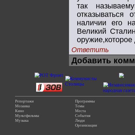
так называем
отказываться о
наличии его н
Великий Стали
оружие,которое 
Ответить
Добавить комм
Репортажи
Программы
Мозаика
Темы
Кино
Места
Мультфильмы
События
Музыка
Люди
Организации