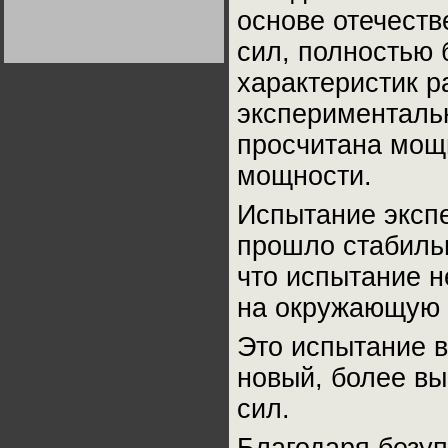
Германии:
основе отечеств
парламентская
демократия или
Не сгорайте до выборов
Не сгорайте до выборов
сил, полностью 
диктатура
Путина! Юрий Нерсесов
Путина! Юрий Нерсесов
пролетариата?
Деятельность
Хрущёва в 50-е годы.
характеристик р
Владимир Соловейчик
эксперименталь
Какова цена победы
просчитана мощ
СССР в Великой
Отечественной? Олег
мощности.
Двуреченский о
потерянной
революционности
Испытание эксп
прошло стабильн
что испытание н
на окружающую 
Это испытание 
новый, более вы
сил.