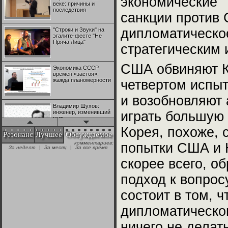
экономические
веке: причины и
последствия
санкции против 
дипломатическое
"Строки и Звуки" на
эгалите-фесте "Не
Пряча Лица"
стратегическим 
США обвиняют К
Экономика СССР
времен «застоя»:
жажда планомерности
четвертом испы
и возобновляют 
Владимир Шухов:
инженер, изменивший
играть большую 
мир
Корея, похоже, 
Резонанс
Лучшее
Обсуждаемое
комментариев:
попытки США и 
"Аркадий Коц" на
За неделю
|
За месяц
|
За все время
эгалите-фесте "Не
Пряча Лица"
скорее всего, о
подход к вопрос
Контрапункты
глобализации:
состоит в том, 
геополитэкономическ
ий анализ
дипломатическом
100 лет Ноябрьской
ничего не делат
революции в