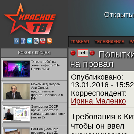
Открытый
ГЛАВНАЯ
ТЕЛЕВИДЕНИЕ
Р
Попытки
НОВОЕ СЕГОДНЯ
+4
на провал
"Утро в тебе" на
эгалите-фесте "Не
Пряча Лица"
Опубликовано:
13.01.2016 - 15:52
Мохаммед Фидель
Али Селем,
Корреспондент:
представитель
фронта Полисарио в
РФ
Ирина Маленко
Экономика СССР
времен «застоя»:
жажда планомерности
Требования к Ки
(часть 2)
чтобы он ввел
Рост социального
неравенства в 21