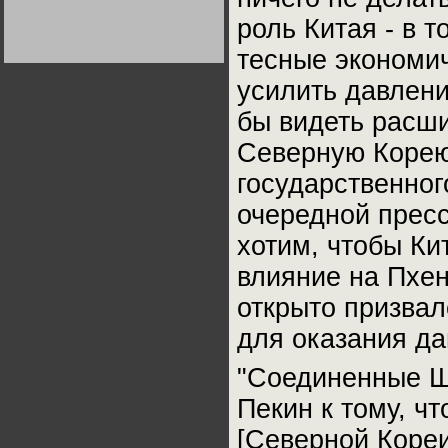
Германии:
роль Китая - в 
парламентская
демократия или
диктатура
тесные экономич
пролетариата?
Деятельность
Хрущёва в 50-е годы.
усилить давлени
Владимир Соловейчик
бы видеть расш
Какова цена победы
Северную Корею"
СССР в Великой
Отечественной? Олег
Двуреченский о
государственно
потерянной
революционности
очередной пресс
хотим, чтобы Ки
влияние на Пхен
открыто призвал
для оказания д
"Соединенные Шт
Пекин к тому, ч
[Северной Кореи