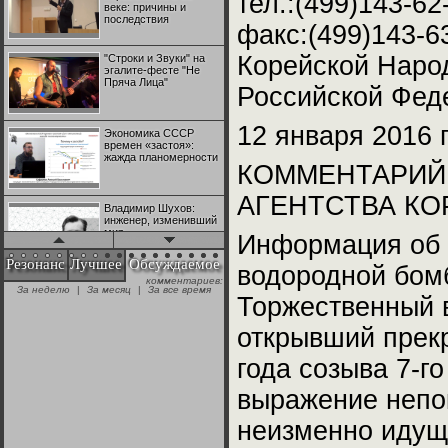
тел.:(499)143-62
веке: причины и
последствия
факс:(499)143-
Корейской Наро
"Строки и Звуки" на
эгалите-фесте "Не
Пряча Лица"
Российской Фед
12 января 2016 
Экономика СССР
времен «застоя»:
жажда планомерности
КОММЕНТАРИЙ
АГЕНТСТВА КО
Владимир Шухов:
инженер, изменивший
мир
Информация об 
Резонанс
Лучшее
Обсуждаемое
водородной бомб
комментариев:
"Аркадий Коц" на
За неделю
|
За месяц
|
За все время
эгалите-фесте "Не
Торжественный 
Пряча Лица"
открывший прекр
Контрапункты
года созыва 7-го
глобализации:
геополитэкономическ
выражение непо
ий анализ
неизменно идуще
100 лет Ноябрьской
революции в