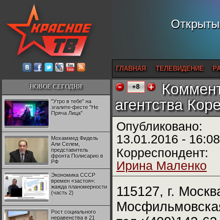
Открытый
ГЛАВНАЯ
ТЕЛЕВИДЕНИЕ
Р
Коммент
НОВОЕ СЕГОДНЯ
+8
агентства Кор
"Утро в тебе" на
эгалите-фесте "Не
Пряча Лица"
Опубликовано:
13.01.2016 - 16:08
Мохаммед Фидель
Али Селем,
Корреспондент:
представитель
фронта Полисарио в
РФ
Ирина Маленко
Экономика СССР
времен «застоя»:
жажда планомерности
115127, г. Москв
(часть 2)
Мосфильмовская
Рост социального
неравенства в 21