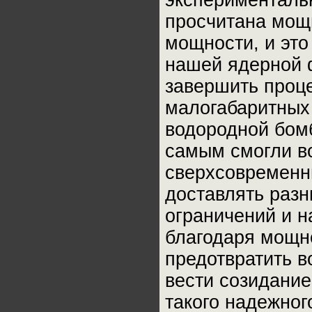
эксперименталь
просчитана мощ
мощности, и эт
нашей ядерной ф
завершить проц
малогабаритных 
водородной бомб
самым смогли в
сверхсовременн
доставлять разн
ограничений и н
благодаря мощн
предотвратить в
вести созидание
такого надежног