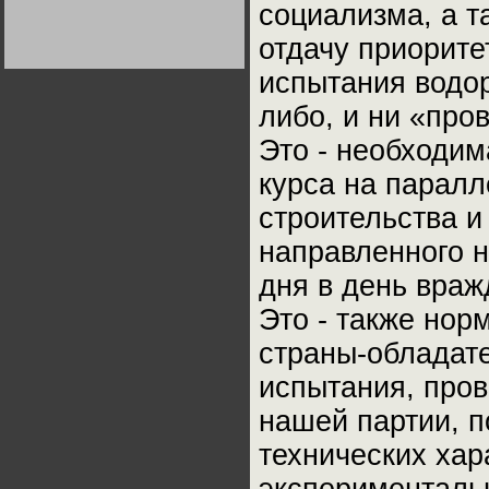
социализма, а т
Германии:
парламентская
демократия или
отдачу приорите
диктатура
пролетариата?
Деятельность
испытания водор
Хрущёва в 50-е годы.
Владимир Соловейчик
либо, и ни «про
Это - необходи
Какова цена победы
СССР в Великой
Отечественной? Олег
курса на паралл
Двуреченский о
потерянной
строительства и
революционности
направленного 
дня в день вра
Это - также нор
страны-обладате
испытания, про
нашей партии, п
технических хар