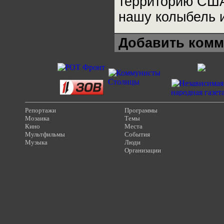
территорию США
нашу колыбель и
Добавить комм
Репортажи
Программы
Мозаика
Темы
Кино
Места
Мультфильмы
События
Музыка
Люди
Организации