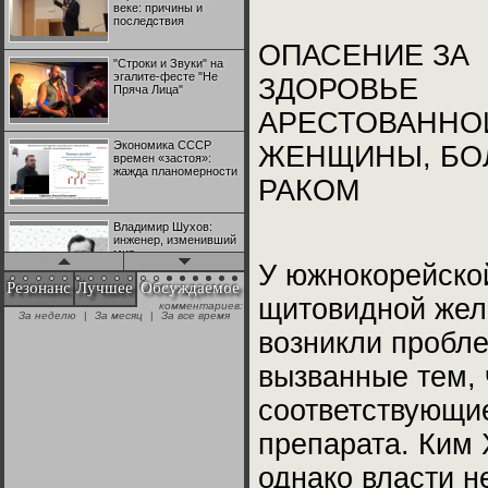
веке: причины и
последствия
ОПАСЕНИЕ ЗА
"Строки и Звуки" на
эгалите-фесте "Не
ЗДОРОВЬЕ
Пряча Лица"
АРЕСТОВАННО
Экономика СССР
ЖЕНЩИНЫ, БО
времен «застоя»:
жажда планомерности
РАКОМ
Владимир Шухов:
инженер, изменивший
мир
У южнокорейско
Резонанс
Лучшее
Обсуждаемое
щитовидной жел
комментариев:
"Аркадий Коц" на
За неделю
|
За месяц
|
За все время
эгалите-фесте "Не
возникли пробле
Пряча Лица"
вызванные тем, 
Контрапункты
соответствующи
глобализации:
геополитэкономическ
ий анализ
препарата. Ким 
однако власти н
100 лет Ноябрьской
революции в