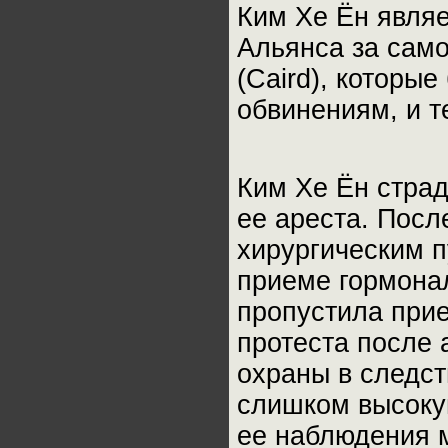
Ким Хе Ён являе
Альянса за сам
(Caird), которы
обвинениям, и т
Ким Хе Ён стра
ее ареста. Пос
хирургическим п
приеме гормона
пропустила прие
протеста после 
охраны в следст
слишком высокую
ее наблюдения 