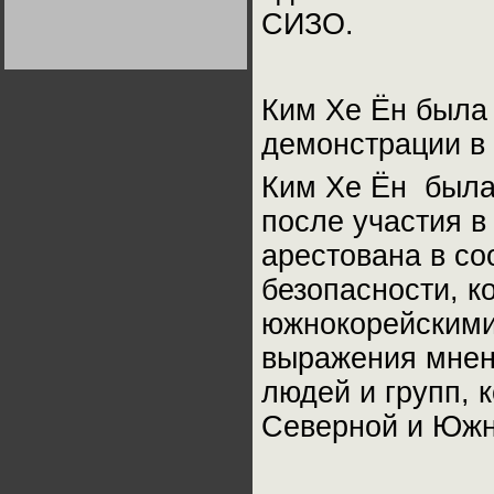
Германии:
СИЗО.
парламентская
демократия или
диктатура
пролетариата?
Деятельность
Хрущёва в 50-е годы.
Владимир Соловейчик
Ким Хе Ён была 
демонстрации в
Какова цена победы
СССР в Великой
Отечественной? Олег
Ким Хе Ён была 
Двуреченский о
потерянной
после участия в
революционности
арестована в со
безопасности, к
южнокорейскими
выражения мнени
людей и групп, 
Северной и Южн