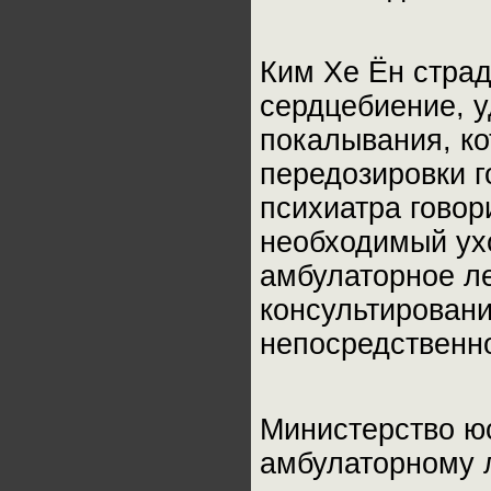
Ким Хе Ён страд
сердцебиение, 
покалывания, к
передозировки г
психиатра говор
необходимый ухо
амбулаторное ле
консультировани
непосредственн
Министерство юс
амбулаторному л