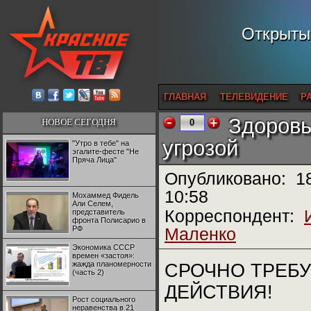
Открытый
ГЛАВНАЯ
ТЕЛЕВИДЕНИЕ
Р
Здоровь
НОВОЕ СЕГОДНЯ
0
угрозой
"Утро в тебе" на
эгалите-фесте "Не
Пряча Лица"
Опубликовано:
1
10:58
Мохаммед Фидель
Али Селем,
Корреспондент:
представитель
фронта Полисарио в
РФ
Маленко
Экономика СССР
времен «застоя»:
жажда планомерности
СРОЧНО ТРЕБ
(часть 2)
ДЕЙСТВИЯ!
Рост социального
неравенства в 21