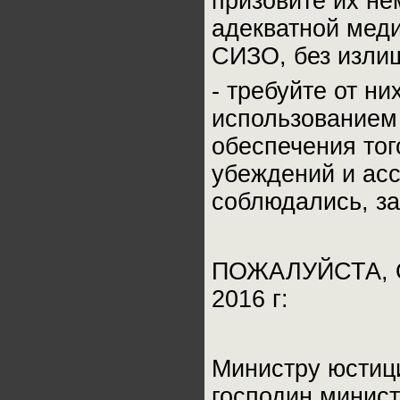
призовите их не
адекватной мед
СИЗО, без изли
- требуйте от н
использованием 
обеспечения тог
убеждений и ас
соблюдались, з
ПОЖАЛУЙСТА, 
2016 г:
Министру юстиц
господин минист