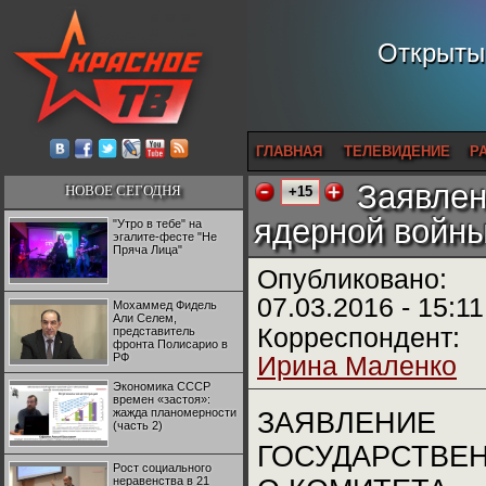
Открытый
ГЛАВНАЯ
ТЕЛЕВИДЕНИЕ
Р
Заявлен
НОВОЕ СЕГОДНЯ
+15
ядерной войн
"Утро в тебе" на
эгалите-фесте "Не
Пряча Лица"
Опубликовано:
07.03.2016 - 15:11
Мохаммед Фидель
Али Селем,
Корреспондент:
представитель
фронта Полисарио в
РФ
Ирина Маленко
Экономика СССР
времен «застоя»:
жажда планомерности
ЗАЯВЛЕНИЕ
(часть 2)
ГОСУДАРСТВЕ
Рост социального
неравенства в 21