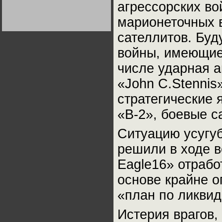
агрессорских во
Германии:
парламентская
демократия или
марионеточных 
диктатура
пролетариата?
Деятельность
сателлитов. Буд
Хрущёва в 50-е годы.
Владимир Соловейчик
войны, имеющие
числе ударная 
Какова цена победы
СССР в Великой
Отечественной? Олег
«John C.Stennis
Двуреченский о
потерянной
стратегические
революционности
«В-2», боевые с
Ситуацию усугуб
решили в ходе в
Eagle16» отрабо
основе крайне 
«план по ликвид
Истерия врагов,