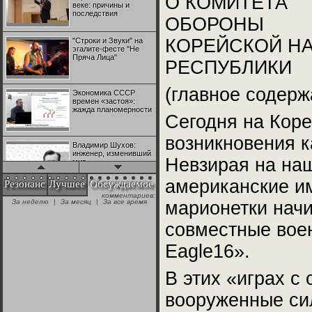
О КОМИТЕТА
веке: причины и
последствия
ОБОРОНЫ
КОРЕЙСКОЙ Н
"Строки и Звуки" на
эгалите-фесте "Не
Пряча Лица"
РЕСПУБЛИКИ
(главное содерж
Экономика СССР
времен «застоя»:
жажда планомерности
Сегодня на Коре
возникновения 
Владимир Шухов:
инженер, изменивший
Невзирая на на
мир
американские и
Резонанс
Лучшее
Обсуждаемое
комментариев:
"Аркадий Коц" на
За неделю
|
За месяц
|
За все время
марионетки нач
эгалите-фесте "Не
Пряча Лица"
совместные вое
Eagle16».
Контрапункты
глобализации:
геополитэкономическ
В этих «играх с
ий анализ
вооруженные сил
100 лет Ноябрьской
революции в