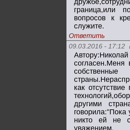
дружбе,сотруд
граница,или п
вопросов к кр
служите.
Ответить
09.03.2016 - 17:12
Автору:Нико
согласен.Меня 
собственн
страны.Нераспр
как отсутствие
технологий,об
другими стран
говорила:"Пока
никто ей не 
уважением.