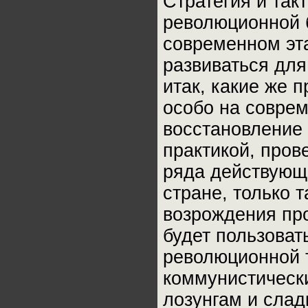
Стратегия и так
революционной б
современном эта
развиваться для
итак, какие же
особо на соврем
восстановление
практикой, пров
ряда действующ
стране, только 
возрождения про
будет пользоват
революционной т
коммунистически
лозунгам и слад