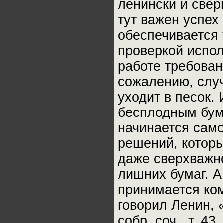
ленински и свер
тут важен успех
обеспечивается
проверкой испол
работе требован
сожалению, случ
уходит в песок.
бесплодным бум
начинается само
решений, котор
даже сверхважн
лишних бумаг. А
принимается ком
говорил Ленин, 
собр. соч., т. 43,