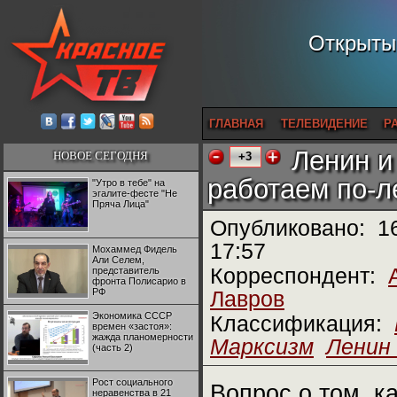
Открытый
ГЛАВНАЯ
ТЕЛЕВИДЕНИЕ
Р
Ленин и
НОВОЕ СЕГОДНЯ
+3
работаем по-л
"Утро в тебе" на
эгалите-фесте "Не
Пряча Лица"
Опубликовано:
1
17:57
Мохаммед Фидель
Али Селем,
Корреспондент:
представитель
фронта Полисарио в
РФ
Лавров
Экономика СССР
Классификация:
времен «застоя»:
жажда планомерности
Марксизм
Ленин 
(часть 2)
Рост социального
Вопрос о том, к
неравенства в 21