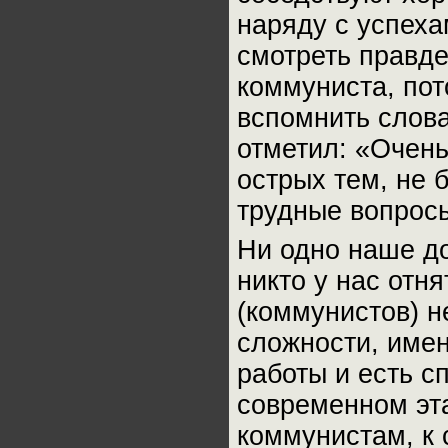
наряду с успеха
смотреть правде
коммуниста, пот
вспомнить слова
отметил: «Очень
острых тем, не 
трудные вопросы
Ни одно наше д
никто у нас отня
(коммунистов) н
сложности, имен
работы и есть с
современном эта
коммунистам, к 