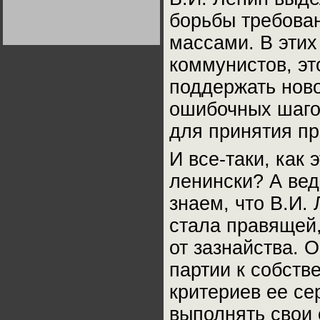
Германии:
борьбы требован
парламентская
демократия или
диктатура
массами. В этих
пролетариата?
Деятельность
Хрущёва в 50-е годы.
коммунистов, эт
Владимир Соловейчик
поддержать ново
Какова цена победы
ошибочных шаго
СССР в Великой
Отечественной? Олег
Двуреченский о
для принятия п
потерянной
революционности
И все-таки, как
ленински? А ведь
знаем, что В.И.
стала правящей
от зазнайства. 
партии к собст
критериев ее се
выполнять свои 