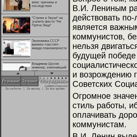
веке: причины и
В.И. Лениным ра
последствия
действовать по-
"Строки и Звуки" на
эгалите-фесте "Не
является важны
Пряча Лица"
коммунистов, бе
Экономика СССР
нельзя двигатьс
времен «застоя»:
жажда планомерности
будущей победе
социалистическ
Владимир Шухов:
инженер, изменивший
мир
и возрождению г
Резонанс
Лучшее
Обсуждаемое
Советских Соци
комментариев:
"Аркадий Коц" на
За неделю
|
За месяц
|
За все время
эгалите-фесте "Не
Огромное значе
Пряча Лица"
стиль работы, и
Контрапункты
оплачивать доро
глобализации:
геополитэкономическ
ий анализ
коммунистам.
100 лет Ноябрьской
В.И. Ленин выд
революции в