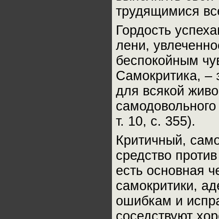
трудящимися все
Гордость успеха
лени, увлеченно
беспокойным чу
Самокритика, – 
для всякой живо
самодовольного 
т. 10, с. 355).
Критичный, само
средство против
есть основная ч
самокритики, ад
ошибкам и испра
соседствуют хор