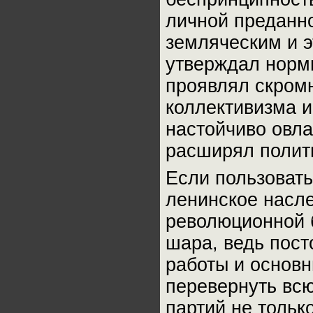
личной преданно
земляческим и 
утверждал норм
проявлял скромн
коллективизма 
настойчиво овла
расширял полити
Если пользовать
ленинское насл
революционной б
шара, ведь пос
работы и основ
перевернуть всю
партий не тольк