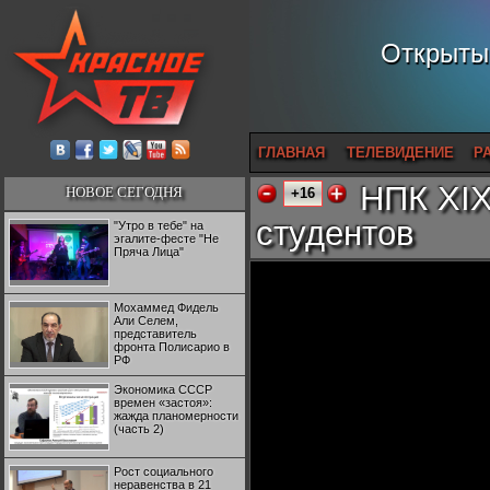
Открытый
ГЛАВНАЯ
ТЕЛЕВИДЕНИЕ
Р
НПК XIX
НОВОЕ СЕГОДНЯ
+16
студентов
"Утро в тебе" на
эгалите-фесте "Не
Пряча Лица"
Мохаммед Фидель
Али Селем,
представитель
фронта Полисарио в
РФ
Экономика СССР
времен «застоя»:
жажда планомерности
(часть 2)
Рост социального
неравенства в 21