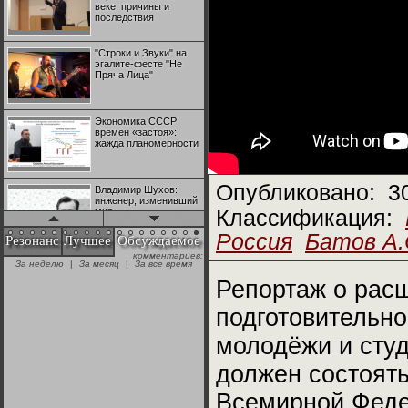
веке: причины и
последствия
"Строки и Звуки" на
эгалите-фесте "Не
Пряча Лица"
Экономика СССР
времен «застоя»:
жажда планомерности
Опубликовано:
3
Владимир Шухов:
инженер, изменивший
мир
Классификация:
Россия
Батов А.
Резонанс
Лучшее
Обсуждаемое
комментариев:
"Аркадий Коц" на
За неделю
|
За месяц
|
За все время
эгалите-фесте "Не
Пряча Лица"
Репортаж о рас
подготовительно
Контрапункты
глобализации:
молодёжи и студ
геополитэкономическ
ий анализ
должен состоять
100 лет Ноябрьской
Всемирной Феде
революции в