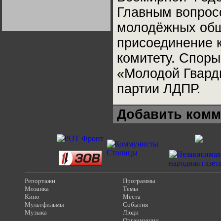
Германии:
Главным вопрос
парламентская
демократия или
диктатура
молодёжных общ
пролетариата?
Деятельность
Хрущёва в 50-е годы.
присоединение 
Владимир Соловейчик
комитету. Споры
Какова цена победы
«Молодой Гвард
СССР в Великой
Отечественной? Олег
Двуреченский о
партии ЛДПР.
потерянной
революционности
Добавить комм
Репортажи
Программы
Мозаика
Темы
Кино
Места
Мультфильмы
События
Музыка
Люди
Организации