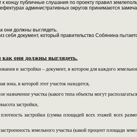
 к концу публичные слушания по проекту правил землеполь
рефектурах административных округов принимаются замечан
ак они должны выглядеть.
из себя документ, который правительство Собянина пытаетс
и как они должны выглядеть.
вания и застройки – документ, в котором для каждого земельног
ая зона, в которой этот участок находится,
е назначение участка (какого типа объекты могут располагаться 
высота застройки,
 плотность застройки (сумма площадей всех этажей всех разм
застроенность земельного участка (какой процент площади земел