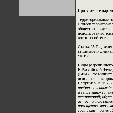
Германии:
парламентская
демократия или
При этом все парам
диктатура
пролетариата?
Деятельность
Хрущёва в 50-е годы.
Территориальные з
Владимир Соловейчик
Список территориал
общественно-деловы
использования, зон
Какова цена победы
СССР в Великой
военных объектов».
Отечественной? Олег
Двуреченский о
потерянной
Статья 35 Градкоде
революционности
вышеперечисленным з
хватает.
Виды разрешенного
В Российской Федер
(ВРИ). Это министе
использования прик
Например, ВРИ 2.6.
предназначенных дл
и выше этажей, вкл
территорий; обуст
автостоянок, разм
помещениях многокв
составляет более 