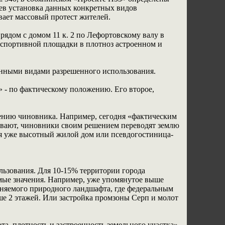
ев установка данных конкретных видов
вает массовый протест жителей.
ядом с домом 11 к. 2 по Лефортовскому валу в
 спортивной площадки в плотноз астроенном и
нными видами разрешенного использования.
 - по фактическому положению. Его второе,
рению чиновника. Например, сегодня «фактическим
рывают, чиновники своим решением переводят землю
ся уже высотный жилой дом или псевдогостиница-
льзования. Для 10-15% территории города
мые значения. Например, уже упомянутое выше
аняемого природного ландшафта, где федеральным
ше 2 этажей. Или застройка промзоны Серп и молот
а, плотность и застроенность земельного участка»