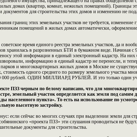
едолевого имущества, принадлежащего на правах общедолевой 
лых домах (квартир, комнат, нежилых помещений). Границы эт
и документов для строительства этих домов и изменению не под
ания границ этих земельных участков не требуется, изменение г
енникам помещений в жилых домах автоматически, оформление 
 в советское время единого реестра земельных участков, да и в
ов хранилась в разрозненных БТИ в бумажном виде. Начиная с 90
реносу этой информации в единый электронный кадастр. На ни
азворовали, информацию в единый кадастр не перенесли, и тепе
 парков и многоквартирных жилых домов в Москве не существует
, стоимость одного среднего по размеру земельного участка мн
000 000 рублей. ОДИН МИЛЛИАРД РУБЛЕЙ. И это только один уч
екте ПЗЗ черным по белому написано, что для многокварти
стре, земельный участок определяется как земля под самим д
жды населенного пункта». То есть на использование по усмот
альную высотную застройку.
ус: если сейчас во многих случаях при выделении земли для ст
собянинского «проекта ПЗЗ» эти слушания проводиться не будут
ешительные документы для строительства.