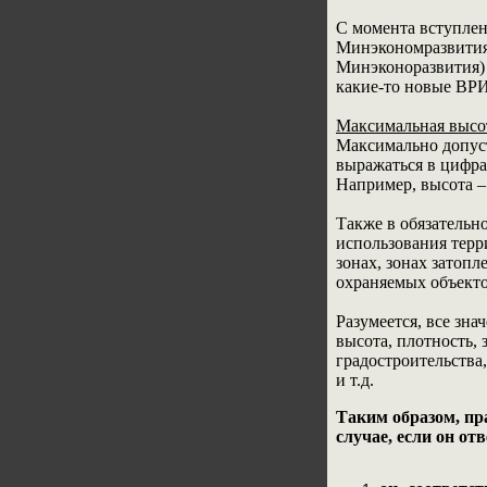
С момента вступлени
Минэкономразвития,
Минэконоразвития) 
какие-то новые ВРИ
Максимальная высот
Максимально допуст
выражаться в цифра
Например, высота – 2
Также в обязательн
использования терр
зонах, зонах затоп
охраняемых объекто
Разумеется, все зн
высота, плотность,
градостроительства
и т.д.
Таким образом, пр
случае, если он от