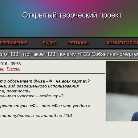
Открытый творческий проект
ЕЛЕВИДЕНИЕ
РАДИО
РЕГИОНЫ
КОММЕНТАРИИ
з о ПЗЗ: что такое ПЗЗ, почему «ПЗЗ Собянина» смерте
2016 - 09:55
ва
Россия
то обозначает буква «Ф» на всех картах?
на, вид разрешенного использования,
та, плотность,
льного участка – везде «ф»?
рхитектуры: «Ф» - это «Фсе что угодно.»
озиции публичных слушаний по ПЗЗ