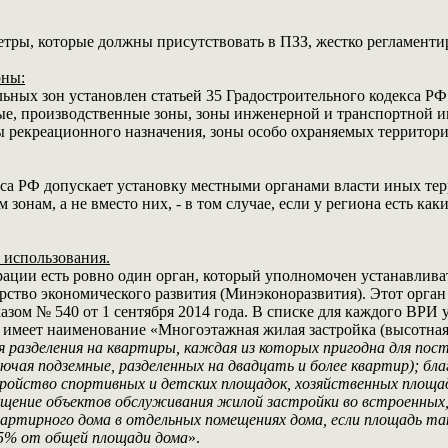
етры, которые должны присутствовать в ПЗЗ, жестко регламент
оны:
ьных зон установлен статьей 35 Градостроительного кодекса Р
е, производственные зоны, зоны инженерной и транспортной ин
ы рекреационного назначения, зоны особо охраняемых территори
кса РФ допускает установку местными органами власти иных тер
онам, а не вместо них, - в том случае, если у региона есть ка
 использования.
ации есть ровно один орган, который уполномочен устанавлива
рство экономического развития (Минэконоразвития). Этот орган
азом № 540 от 1 сентября 2014 года. В списке для каждого ВРИ 
 имеет наименование «Многоэтажная жилая застройка (высотная 
я разделения на квартиры, каждая из которых пригодна для по
ючая подземные, разделенных на двадцать и более квартир); бл
ройство спортивных и детских площадок, хозяйственных площад
ещение объектов обслуживания жилой застройки во встроенных
артирного дома в отдельных помещениях дома, если площадь та
15% от общей площади дома
».