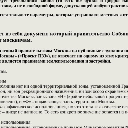
твует требованиям закона (то есть все буквы и цифры н
ством, а не в свободной форме, допускающей любую трактовк
атся только те параметры, которые устраивают местных жит
ет из себя документ, который правительство Собян
т москвичам.
вленный правительством Москвы на публичные слушания по
осквы» («Проект ПЗЗ»), не отвечает ни одному из этих крите
 является правилами землепользования и застройки.
там.
оны
бянина нет ни одной территориальной зоны, установленной Гр
он, ни зон рекреационного назначения, ни зон особо охраняемы
ельства Москвы, зоны: зона «Н» (крайне небольшой процент те
новлены), и «Ф» - подавляющая часть территории Москвы.
ак «фактическое использование», но что это за «фактическое исп
 – нигде не написано. То есть конкретное значение остается на
 использования
 использования, установленные приказом Минэкономразвития №