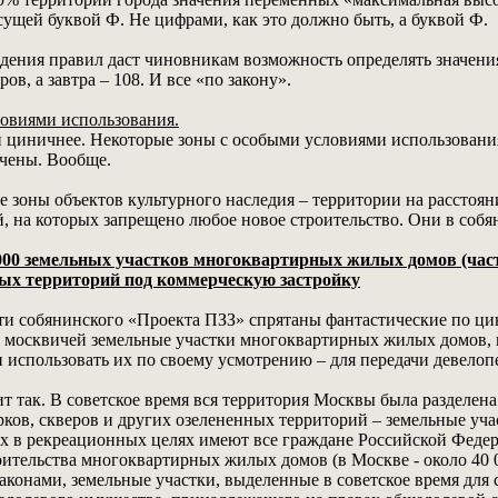
сущей буквой Ф. Не цифрами, как это должно быть, а буквой Ф.
ждения правил даст чиновникам возможность определять значени
ов, а завтра – 108. И все «по закону».
овиями использования.
и циничнее. Некоторые зоны с особыми условиями использовани
чены. Вообще.
 зоны объектов культурного наследия – территории на расстоян
й, на которых запрещено любое новое строительство. Они в собя
000 земельных участков многоквартирных жилых домов (частн
ных территорий под коммерческую застройку
ти собянинского «Проекта ПЗЗ» спрятаны фантастические по ци
 у москвичей земельные участки многоквартирных жилых домов,
 и использовать их по своему усмотрению – для передачи девело
т так. В советское время вся территория Москвы была разделена
рков, скверов и других озелененных территорий – земельные учас
х в рекреационных целях имеют все граждане Российской Федера
оительства многоквартирных жилых домов (в Москве - около 40
аконами, земельные участки, выделенные в советское время для