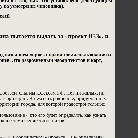
аписаны так, как это установлено действующим
у на усмотрение чиновника),
елей.
ина пытается выдать за «проект ПЗЗ», и
д названием «проект правил землепользования и
риев. Это разрозненный набор текстов и карт,
адостроительным кодексом РФ. Нет ни жилых, ни
х территорий. В нем есть ровно две, придуманных
рритории города, для которой градостроительные
ользование», кто его будет определять, как узнать
 полное усмотрение чиновников.
 540, в собянинском «Проекте ПЗЗ» определены