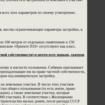
я всех этих параметров по своему усмотрению.
я, жестко ограничивающие параметры застройки, в
ии 100 метров от отдельных памятников и 150
нинском «Проекте ПЗЗ» отсутствуют как класс.
ой собственности) и почти всех парков, скверов
низму и наглости положения. Собянин присваивает
 принадлежащие им на праве частной собственности,
перам под коммерческую застройку.
 на земельные участки. В число этих участков
тки общего пользования (то есть земли, право
ции), а также земельные участки, которые
 000 участков). В соответствии с Жилищными
 строительства жилых домов, после распада СССР