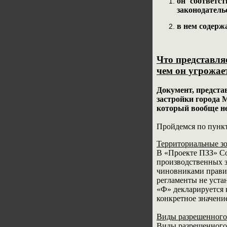
он соответс
законодатель
в нем содерж
Что представля
чем он угрожае
Документ, предста
застройки города М
который вообще не
Пройдемся по пунк
Территориальные з
В «Проекте ПЗЗ» Со
производственных з
чиновниками правит
регламенты не уста
«Ф» декларируется к
конкретное значение
Виды разрешенного
Виды разрешенного