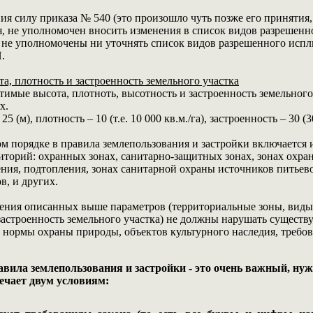
я силу приказа № 540 (это произошло чуть позже его принятия, 
 не уполномочен вносить изменения в список видов разрешенно
не уполномочены ни уточнять список видов разрешенного испльз
.
а, плотность и застроенность земельного участка
имые высота, плотноть, высотность и застроенность земельного
х.
5 (м), плотность – 10 (т.е. 10 000 кв.м./га), застроенность – 30 
ом порядке в правила землепользования и застройки включается
иторий: охранных зонах, санитарно-защитных зонах, зонах охра
ления, подтопления, зонах санитарной охраны источников питьев
в, и других.
ачения описанных выше параметров (территориальные зоны, вид
 застроенность земельного участка) не должны нарушать сущест
, нормы охраны природы, объектов культурного наследия, требо
авила землепользования и застройки - это очень важный, ну
вечает двум условиям: