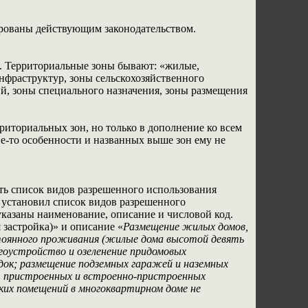
ированы действующим законодательством.
Ф. Территориальные зоны бывают: «жилые,
фраструктур, зоны сельскохозяйственного
й, зоны специального назначения, зоны размещения
риториальных зон, но только в дополнение ко всем
кие-то особенности и названных выше зон ему не
ть список видов разрешенного использования
 установил список видов разрешенного
указаны наименование, описание и числовой код.
застройка)» и описание «
Размещение жилых домов,
стоянного проживания (жилые дома высотой девять
агоустройство и озеленение придомовых
ок; размещение подземных гаражей и наземных
, пристроенных и встроенно-пристроенных
ких помещений в многоквартирном доме не