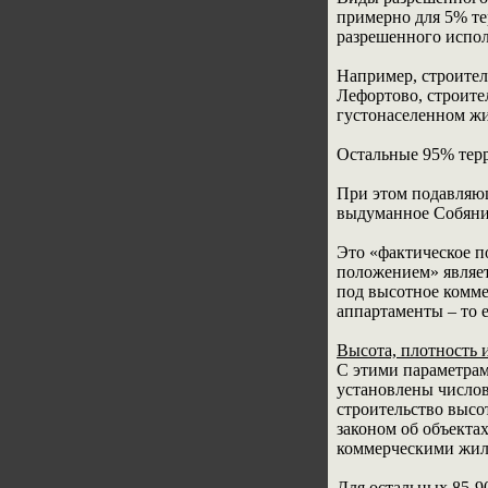
примерно для 5% т
разрешенного испол
Например, строител
Лефортово, строите
густонаселенном жи
Остальные 95% тер
При этом подавляющ
выдуманное Собянин
Это «фактическое п
положением» являет
под высотное комме
аппартаменты – то 
Высота, плотность и
С этими параметрам
установлены числов
строительство высо
законом об объекта
коммерческими жил
Для остальных 85-9