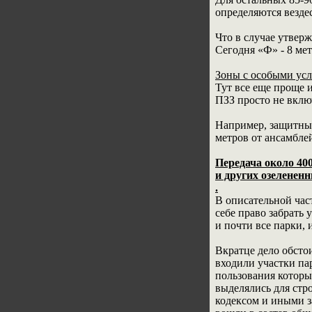
определяются везде
Что в случае утвер
Сегодня «Ф» - 8 метр
Зоны с особыми усл
Тут все еще проще 
ПЗЗ просто не вклю
Например, защитные
метров от ансамбле
Передача около 40
и других озеленен
.
В описательной час
себе право забрать
и почти все парки,
Вкратце дело обстои
входили участки па
пользования которы
выделялись для стр
кодексом и иными з