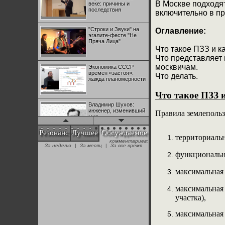
В Москве подходят
веке: причины и
последствия
включительно в п
"Строки и Звуки" на
Оглавление:
эгалите-фесте "Не
Пряча Лица"
Что такое ПЗЗ и к
Что представляет 
москвичам.
Экономика СССР
времен «застоя»:
Что делать.
жажда планомерности
Что такое ПЗЗ 
Владимир Шухов:
инженер, изменивший
Правила землепользо
мир
Резонанс
Лучшее
Обсуждаемое
территориальн
комментариев:
"Аркадий Коц" на
За неделю
|
За месяц
|
За все время
эгалите-фесте "Не
функционально
Пряча Лица"
максимальная 
Контрапункты
глобализации:
максимальная
геополитэкономическ
участка),
ий анализ
максимальная 
100 лет Ноябрьской
революции в