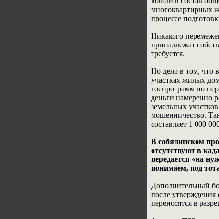
вошли в состав общ
многоквартирных жи
процессе подготовк
Никакого перемежев
принадлежат собств
требуется.
Но дело в том, что
участках жилых дом
госпрограмм по пе
деньги намеренно р
земельных участков
мошенничество. Так
составляет 1 000 
В собянинском про
отсутствуют в када
передается «на ну
понимаем, под тот
Дополнительный бон
после утверждения 
переносятся в разр