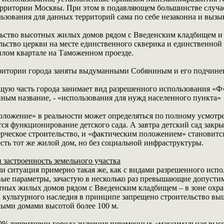
ерритории Москвы. При этом в подавляющем большинстве случа
ьзования для данных территорий сама по себе незаконна и вызы
ьство высотных жилых домов рядом с Введенским кладбищем и р
льство церкви на месте единственного скверика и единственной
лом квартале на Таможенном проезде.
ритории города заняты выдуманными Собяниным и его подчине
ую часть города занимает вид разрешенного использования «Ф»
ым название, - «использования для нужд населенного пункта»
оложение» в реальности может определяться по полному усмот
ся функционирование детского сада. А завтра детский сад зак
рческое строительство, и «фактическим положением» становит
есть тот же жилой дом, но без социальной инфраструктуры.
 застроенность земельного участка
и ситуация примерно такая же, как с видами разрешенного испо
ые параметры, зачастую в несколько раз превышающие допусти
тных жилых домов рядом с Введенским кладбищем – в зоне охр
х культурного наследия в принципе запрещено строительство вы
ыми домами высотой более 100 м.
0% территории города значения переменных «максимальная высот