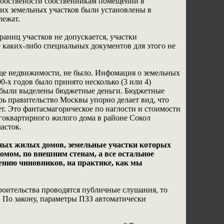
собствености собственникам помещений в
их земельных участков были установлены в
лежат.
раниц участков не допускается, участки
каких-либо специальных документов для этого не
ообще недвижимости, не было. Инфомация о земельных
-х годов было принято несколько (3 или 4)
х были выделены бюджетные деньги. Бюджетные
рь правительство Москвы упорно делает вид, что
. Это фантасмагорическое по наглости и стоимости
огоквартирного жилого дома в районе Сокол
асток.
рных жилых домов, земельные участки которых
омом, по внешним стенам, а все остальное
рению чиновников, на практике, как мы
роительства проводятся публичные слушания, то
. По закону, параметры ПЗЗ автоматически