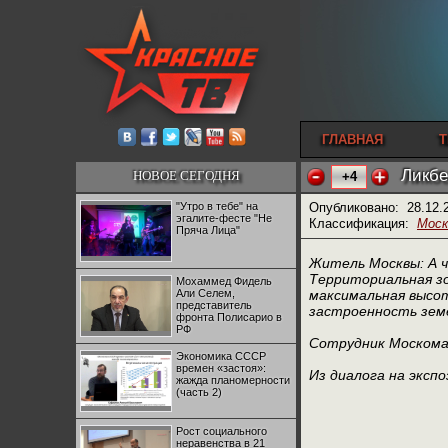
ГЛАВНАЯ
Т
Ликбе
НОВОЕ СЕГОДНЯ
+4
"Утро в тебе" на
Опубликовано:
28.12.
эгалите-фесте "Не
Классификация:
Моск
Пряча Лица"
Житель Москвы: А ч
Территориальная зо
Мохаммед Фидель
Али Селем,
максимальная высо
представитель
застроенность земе
фронта Полисарио в
РФ
Сотрудник Москома
Экономика СССР
времен «застоя»:
Из диалога на эксп
жажда планомерности
(часть 2)
Рост социального
неравенства в 21