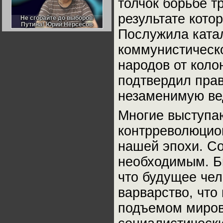
толчок борьбе т
Германии:
парламентская
результате кото
демократия или
диктатура
пролетариата?
Деятельность
Послужила ката
Хрущёва в 50-е годы.
Владимир Соловейчик
коммунистическо
народов от коло
Какова цена победы
СССР в Великой
подтвердил прав
Отечественной? Олег
Двуреченский о
потерянной
незаменимую ве
революционности
Многие выступа
контрреволюцио
нашей эпохи. С
необходимым. Б
что будущее чел
варварство, что
подъемом миров