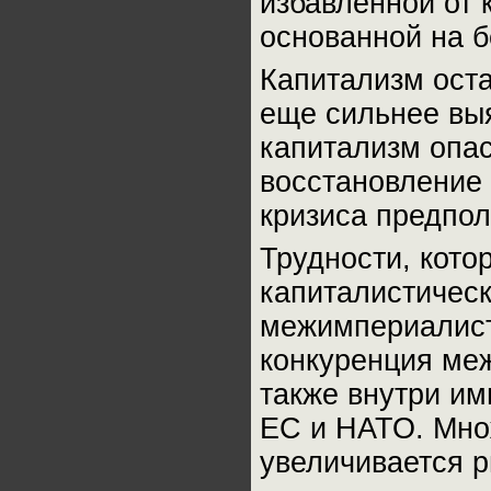
избавленной от 
основанной на б
Капитализм оста
еще сильнее выя
капитализм опас
восстановление
кризиса предпол
Трудности, кото
капиталистическ
межимпериалист
конкуренция ме
также внутри им
ЕС и НАТО. Мно
увеличивается р