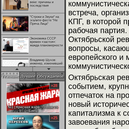
коммунистическ
веке: причины и
последствия
встреча, орган
"Строки и Звуки" на
КПГ, в которой 
эгалите-фесте "Не
Пряча Лица"
рабочая партия.
Октябрьской ре
Экономика СССР
времен «застоя»:
жажда планомерности
вопросы, касающ
европейского и 
Владимир Шухов:
инженер, изменивший
коммунистическ
мир
Октябрьская ре
Резонанс
Лучшее
Обсуждаемое
"Аркадий Коц" на
За неделю
|
За месяц
|
За все время
событием, крупн
эгалите-фесте "Не
Пряча Лица"
отпечаток на пр
новый историчес
Контрапункты
глобализации:
геополитэкономическ
капитализма к с
ий анализ
завоевания нар
100 лет Ноябрьской
революции в