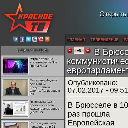
Открытый
ГЛАВНАЯ
ТЕЛЕВИДЕНИЕ
Р
В Брюсс
НОВОЕ СЕГОДНЯ
+8
коммунистичес
"Утро в тебе" на
эгалите-фесте "Не
Пряча Лица"
европарламент
Мохаммед Фидель
Опубликовано:
Али Селем,
представитель
07.02.2017 - 09:51
фронта Полисарио в
РФ
Экономика СССР
В Брюсселе в 10
времен «застоя»:
жажда планомерности
раз прошла
(часть 2)
Европейская
Рост социального
неравенства в 21