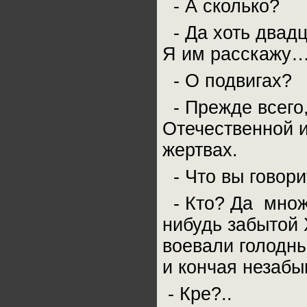
- А сколько?
- Да хоть двадц
Я им расскажу
- О подвигах?
- Прежде всего,
Отечественной и
жертвах.
- Что вы говори
- Кто? Да множе
нибудь забытой 
воевали голодны
и кончая незаб
- Кре?..