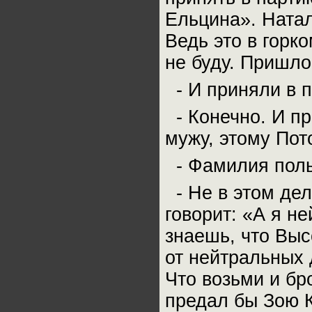
Ельцина». Натал
Ведь это в горко
не буду. Пришло
- И приняли в 
- Конечно. И п
мужу, этому Пот
- Фамилия поль
- Не в этом дел
говорит: «А я н
знаешь, что Выс
от нейтральных 
Что возьми и бр
предал бы Зою 