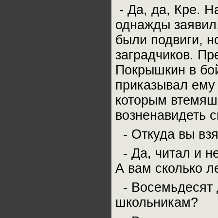
- Да, да, Кре. 
однажды заявил,
были подвиги, н
заградчиков. Пр
Покрышкин в бой
приказывал ему 
которым втемяши
возненавидеть с
- Откуда вы взя
- Да, читал и н
А вам сколько л
- Восемьдесят 
школьникам?