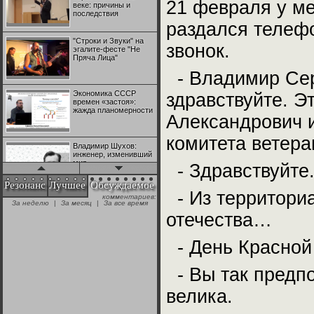
21 февраля у м
веке: причины и
последствия
раздался телеф
"Строки и Звуки" на
звонок.
эгалите-фесте "Не
Пряча Лица"
- Владимир Сер
Экономика СССР
здравствуйте. Э
времен «застоя»:
жажда планомерности
Александрович 
комитета ветера
Владимир Шухов:
инженер, изменивший
мир
- Здравствуйте.
Резонанс
Лучшее
Обсуждаемое
- Из территориа
комментариев:
"Аркадий Коц" на
За неделю
|
За месяц
|
За все время
эгалите-фесте "Не
отечества…
Пряча Лица"
- День Красной
Контрапункты
глобализации:
геополитэкономическ
- Вы так предпо
ий анализ
велика.
100 лет Ноябрьской
революции в