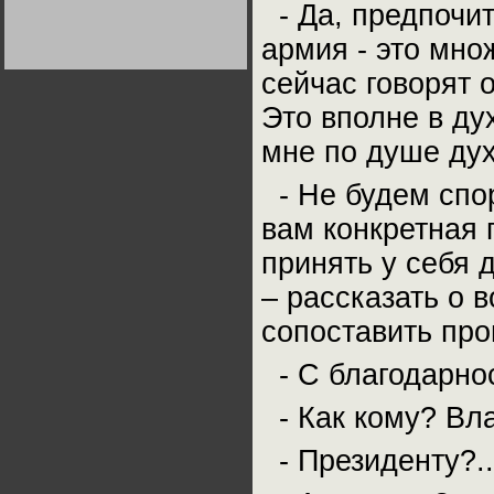
- Да, предпочит
Германии:
парламентская
демократия или
армия - это мно
диктатура
пролетариата?
Деятельность
сейчас говорят 
Хрущёва в 50-е годы.
Владимир Соловейчик
Это вполне в ду
мне по душе дух
Какова цена победы
СССР в Великой
Отечественной? Олег
- Не будем спор
Двуреченский о
потерянной
революционности
вам конкретная 
принять у себя 
– рассказать о 
сопоставить пр
- С благодарно
- Как кому? Вла
- Президенту?..