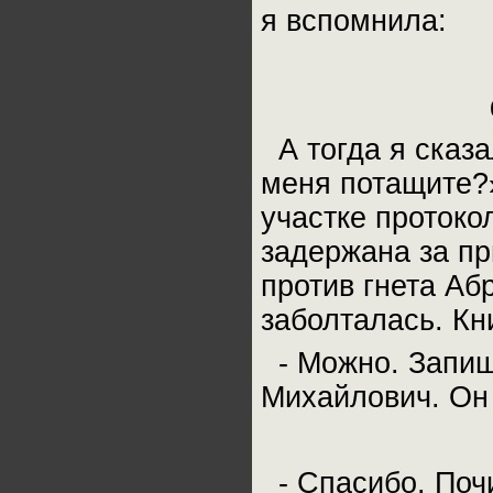
я вспомнила:
Двое в ко
фотографи
А тогда я сказ
меня потащите?»
участке протоко
задержана за пр
против гнета Аб
заболталась. Кн
- Можно. Запиш
Михайлович. Он
- Спасибо. Поч