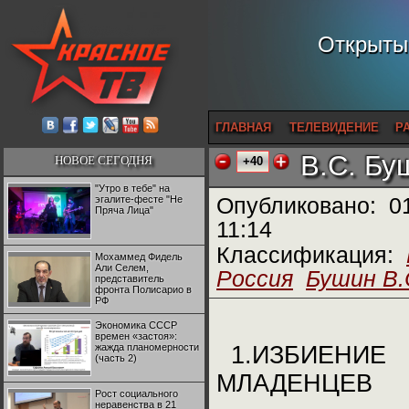
Открытый
ГЛАВНАЯ
ТЕЛЕВИДЕНИЕ
Р
В.С. Бу
НОВОЕ СЕГОДНЯ
+40
"Утро в тебе" на
эгалите-фесте "Не
Опубликовано:
0
Пряча Лица"
11:14
Классификация:
Мохаммед Фидель
Али Селем,
Россия
Бушин В.
представитель
фронта Полисарио в
РФ
Экономика СССР
времен «застоя»:
жажда планомерности
1.ИЗБИЕНИЕ
(часть 2)
МЛАДЕНЦЕВ
Рост социального
неравенства в 21