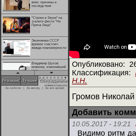
веке: причины и
последствия
"Строки и Звуки" на
эгалите-фесте "Не
Пряча Лица"
Экономика СССР
времен «застоя»:
жажда планомерности
Опубликовано:
2
Владимир Шухов:
инженер, изменивший
мир
Классификация:
Н.Н.
Резонанс
Лучшее
Обсуждаемое
комментариев:
"Аркадий Коц" на
За неделю
|
За месяц
|
За все время
эгалите-фесте "Не
Пряча Лица"
Громов Николай 
Контрапункты
Добавить комм
глобализации:
геополитэкономическ
ий анализ
10.05.2017 - 19:21
Видимо ритм да
100 лет Ноябрьской
революции в