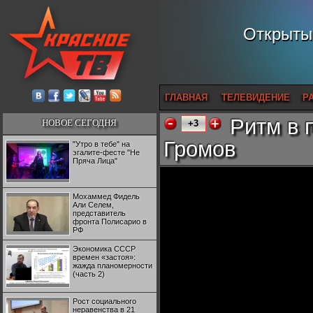
Открытый
ГЛАВНАЯ
ТЕЛЕВИДЕНИЕ
Р
Ритм в 
НОВОЕ СЕГОДНЯ
+3
Громов
"Утро в тебе" на
эгалите-фесте "Не
Пряча Лица"
Мохаммед Фидель
Али Селем,
представитель
фронта Полисарио в
РФ
Экономика СССР
времен «застоя»:
жажда планомерности
(часть 2)
Рост социального
неравенства в 21