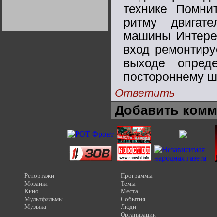
Германии:
технике Помни
парламентская
демократия или
ритму двигате
диктатура
пролетариата?
Деятельность
машины Интерес
Хрущёва в 50-е годы.
Владимир Соловейчик
вход ремонтиру
выходе опред
Какова цена победы
СССР в Великой
постороннему ш
Отечественной? Олег
Двуреченский о
потерянной
Ответить
революционности
Добавить комм
Репортажи
Программы
Мозаика
Темы
Кино
Места
Мультфильмы
События
Музыка
Люди
Организации