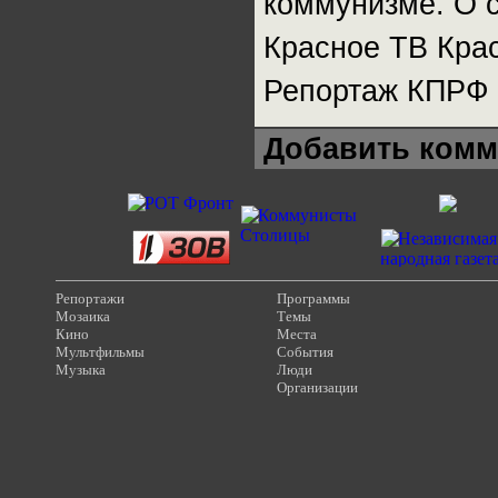
коммунизме. О с
Красное ТВ Крас
Репортаж КПРФ
Добавить комм
Репортажи
Программы
Мозаика
Темы
Кино
Места
Мультфильмы
События
Музыка
Люди
Организации