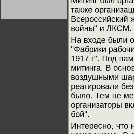
Митинг был орга
Германии:
парламентская
также организац
демократия или
диктатура
Всероссийский ж
пролетариата?
Деятельность
Хрущёва в 50-е годы.
Владимир Соловейчик
войны" и ЛКСМ.
На входе были 
Какова цена победы
СССР в Великой
"Фабрики рабоч
Отечественной? Олег
Двуреченский о
потерянной
1917 г". Под па
революционности
митинга. В осно
воздушными шар
реагировали без
было. Тем не ме
организаторы в
бой".
Интересно, что 