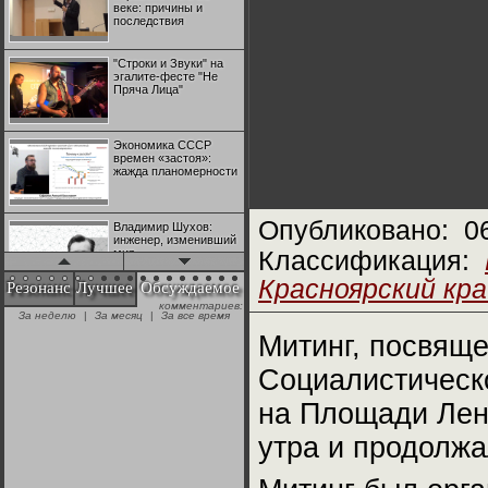
веке: причины и
последствия
"Строки и Звуки" на
эгалите-фесте "Не
Пряча Лица"
Экономика СССР
времен «застоя»:
жажда планомерности
Опубликовано:
0
Владимир Шухов:
инженер, изменивший
мир
Классификация:
Красноярский кра
Резонанс
Лучшее
Обсуждаемое
комментариев:
"Аркадий Коц" на
За неделю
|
За месяц
|
За все время
эгалите-фесте "Не
Пряча Лица"
Митинг, посвящ
Социалистическ
Контрапункты
глобализации:
на Площади Лени
геополитэкономическ
ий анализ
утра и продолжа
100 лет Ноябрьской
революции в