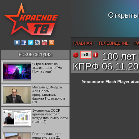
Открытый
ГЛАВНАЯ
ТЕЛЕВИДЕНИЕ
Р
100 лет
НОВОЕ СЕГОДНЯ
+8
КПРФ 06.11.201
"Утро в тебе" на
эгалите-фесте "Не
Пряча Лица"
Установите Flash Player
и/ил
Мохаммед Фидель
Али Селем,
представитель
фронта Полисарио в
РФ
Экономика СССР
времен «застоя»:
жажда планомерности
(часть 2)
Рост социального
неравенства в 21