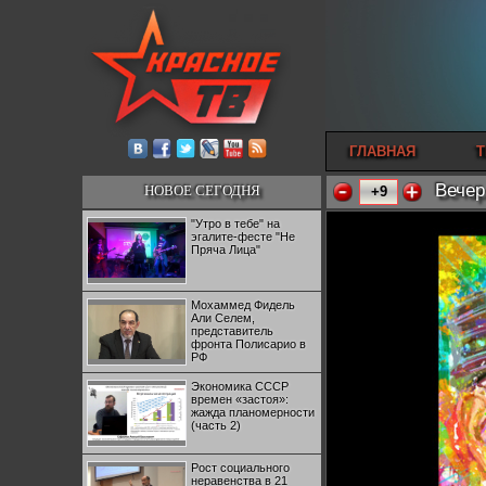
ГЛАВНАЯ
Т
Вечер
НОВОЕ СЕГОДНЯ
+9
"Утро в тебе" на
эгалите-фесте "Не
Пряча Лица"
Мохаммед Фидель
Али Селем,
представитель
фронта Полисарио в
РФ
Экономика СССР
времен «застоя»:
жажда планомерности
(часть 2)
Рост социального
неравенства в 21