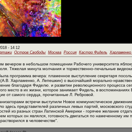
2018 - 14:12
ортажи
Остров Свободы
Москва
Россия
Кастро Фидель
Харламенко 
м вечером в небольшом помещении Рабочего университета яблоку 
юля. Тяжелая минута молчания и торжественно-печальные видеок
ыла программа вечера: пламенное выступление секретаря посольс
(А.В. Харламенко, А. Лепешкин) о высочайшей морально-нравстве
ение благодаря Фиделю. и развитии революционного процесса сег
ого место в их жизни, которое занимает Фидель, в воспоминаниях
щие от самого сердца, прочитанные Л. Ребровой.
низаторами встречи выступили Новое коммунистическое движение 
ло здесь представителей различных левых партий, московского сту
остей из разных стран Латинской Америки - горячее желание отда
м которых он являлся, готовность двигаться по намеченному им пу
 растворился в человечестве".