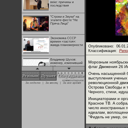
веке: причины и
последствия
"Строки и Звуки" на
эгалите-фесте "Не
Пряча Лица"
Экономика СССР
времен «застоя»:
жажда планомерности
Опубликовано:
06.01.
Классификация:
Реп
Владимир Шухов:
Морозным ноябрьски
инженер, изменивший
флаг Движения 26 И
мир
Очень насыщенной б
Резонанс
Лучшее
Обсуждаемое
выступления ученых 
комментариев:
"Аркадий Коц" на
революционной движ
За неделю
|
За месяц
|
За все время
эгалите-фесте "Не
Острова Свободы и т
Пряча Лица"
Черного, стихи, иду
Инициаторами и орга
Контрапункты
Красное ТВ. А собра
глобализации:
число иностранных г
геополитэкономическ
идеалам, воплощение
ий анализ
"Фидель не умер, он
100 лет Ноябрьской
революции в