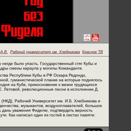
А.В.
Рабочий университет им. Хлебникова
Красное ТВ
негде было упасть. Государственный стяг Кубы и
адры смены караула у могилы Команданте.
тва Республики Кубы в РФ Оскара Редондо,
нной, гуманистической планке на которые поднялось
одня на Кубе, прикосновение к жизни трудящихся
 Е. Летовой, революционные песни в исполнении Д.
(НКД), Рабочий Университет им. И.Б. Хлебникова и
денчества, музыкантов, воздухоплавателей, большое
ть дань уважения Фиделю, подтвердить верность
ти. Как написал один из гостей в листах памяти: