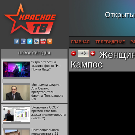
Открытый
ГЛАВНАЯ
ТЕЛЕВИДЕНИЕ
Р
Женщина
НОВОЕ СЕГОДНЯ
+3
Кампос
"Утро в тебе" на
эгалите-фесте "Не
Пряча Лица"
Мохаммед Фидель
Али Селем,
представитель
фронта Полисарио в
РФ
Экономика СССР
времен «застоя»:
жажда планомерности
(часть 2)
Рост социального
неравенства в 21