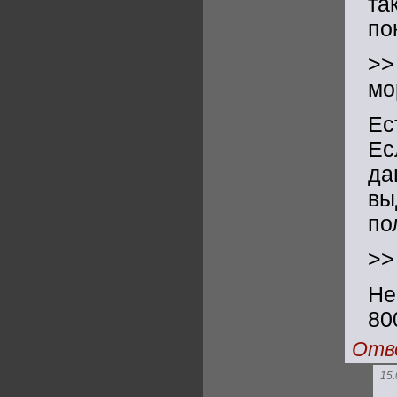
та
по
>>
мо
Ес
Ес
да
вы
по
>>
Не
80
Отв
15.