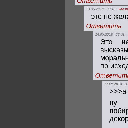
Ответить
13.05.2018 - 03:10
liao n
это не жел
Ответить
14.05.2018 - 23:01
Это н
высказы
моральн
по исхо
Ответит
15.05.2018 - 0
>>>а
ну 
поби
декор