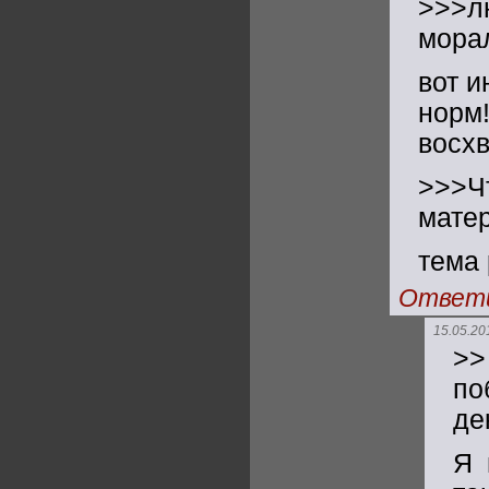
>>>
мора
вот и
норм
восх
>>>Ч
матер
тема 
Ответ
15.05.20
>>
по
де
Я 