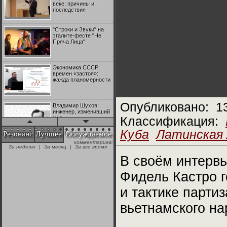
веке: причины и
последствия
"Строки и Звуки" на
эгалите-фесте "Не
Пряча Лица"
Экономика СССР
времен «застоя»:
жажда планомерности
Опубликовано:
1
Владимир Шухов:
инженер, изменивший
мир
Классификация:
Куба
Латинская
Резонанс
Лучшее
Обсуждаемое
комментариев:
"Аркадий Коц" на
За неделю
|
За месяц
|
За все время
эгалите-фесте "Не
Пряча Лица"
В своём интервь
Фидель Кастро г
Контрапункты
глобализации:
и тактике парти
геополитэкономическ
ий анализ
вьетнамского на
100 лет Ноябрьской
революции в