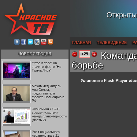
Открытый
ГЛАВНАЯ
ТЕЛЕВИДЕНИЕ
Р
Команда
НОВОЕ СЕГОДНЯ
+29
борьбе
"Утро в тебе" на
эгалите-фесте "Не
Пряча Лица"
Установите Flash Player
и/ил
Мохаммед Фидель
Али Селем,
представитель
фронта Полисарио в
РФ
Экономика СССР
времен «застоя»:
жажда планомерности
(часть 2)
Рост социального
неравенства в 21