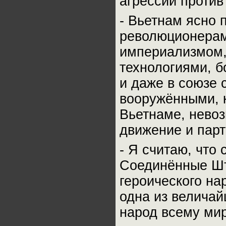
агрессии против
- Вьетнам ясно 
революционерам
империализмом,
технологиями, б
и даже в союзе 
вооружёнными, к
Вьетнаме, нево
движение и пар
- Я считаю, что 
Соединённые Шт
героического на
одна из величай
народ всему мир