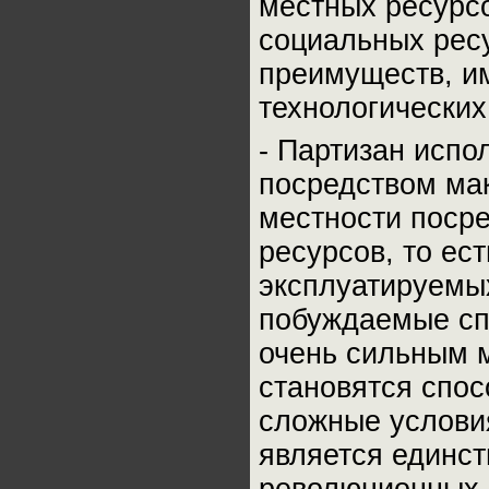
местных ресурсо
социальных рес
преимуществ, и
технологических
- Партизан испо
посредством ма
местности поср
ресурсов, то ес
эксплуатируемых
побуждаемые сп
очень сильным 
становятся спо
сложные условия
является единс