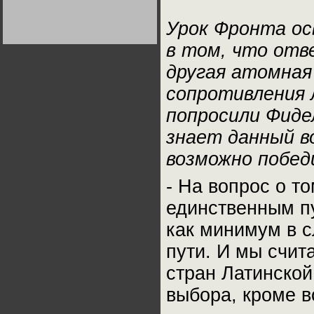
Германии:
парламентская
Урок Фронта о
демократия или
диктатура
пролетариата?
Деятельность
в том, что отв
Хрущёва в 50-е годы.
Владимир Соловейчик
другая атомная
сопротивления 
Какова цена победы
СССР в Великой
попросили Фиде
Отечественной? Олег
Двуреченский о
потерянной
знает данный во
революционности
возможно побед
- На вопрос о т
единственным пу
как минимум в с
пути. И мы счи
стран Латинской
выбора, кроме 