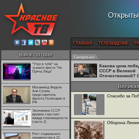
Открытый
ГЛАВНАЯ
ТЕЛЕВИДЕНИЕ
Р
НОВОЕ СЕГОДНЯ
Смотреть все
"Утро в тебе" на
Какова цена поб
эгалите-фесте "Не
СССР в Великой
Пряча Лица"
Отечественной? 
Двуреченский о
потерянной
Великая
Мохаммед Фидель
революционност
Али Селем,
представитель
Спасибо за Поб
фронта Полисарио в
РФ
Экономика СССР
времен «застоя»:
жажда планомерности
(часть 2)
Оборона Ленинг
Рост социального
неравенства в 21