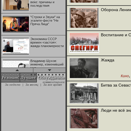
веке: причины и
последствия
Оборона Ленинг
"Строки и Звуки" на
эгалите-фесте "Не
Пряча Лица"
Воспитание и 
Экономика СССР
времен «застоя»:
жажда планомерности
Жажда
Владимир Шухов:
инженер, изменивший
мир
Кино
Резонанс
Лучшее
Обсуждаемое
комментариев:
"Аркадий Коц" на
Битва за Севас
За неделю
|
За месяц
|
За все время
эгалите-фесте "Не
Пряча Лица"
Контрапункты
глобализации:
Люди не всё зн
геополитэкономическ
ий анализ
100 лет Ноябрьской
революции в