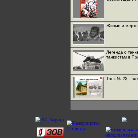
Живые и мертвы
Легенда о танк
танкистам в Пр
Танк № 23 - па