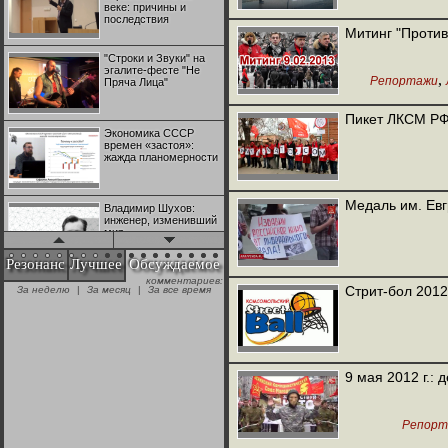
веке: причины и
последствия
Митинг "Против
"Строки и Звуки" на
эгалите-фесте "Не
,
Репортажи
Пряча Лица"
Пикет ЛКСМ РФ
Экономика СССР
времен «застоя»:
жажда планомерности
Медаль им. Ев
Владимир Шухов:
инженер, изменивший
мир
Резонанс
Лучшее
Обсуждаемое
комментариев:
"Аркадий Коц" на
Стрит-бол 201
За неделю
|
За месяц
|
За все время
эгалите-фесте "Не
Пряча Лица"
Контрапункты
глобализации:
9 мая 2012 г.:
геополитэкономическ
ий анализ
Репорт
100 лет Ноябрьской
революции в