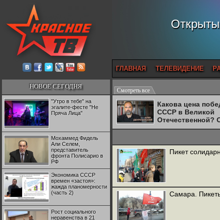
Открытый
ГЛАВНАЯ
ТЕЛЕВИДЕНИЕ
Р
НОВОЕ СЕГОДНЯ
Смотреть все
"Утро в тебе" на
Какова цена поб
эгалите-фесте "Не
СССР в Великой
Пряча Лица"
Отечественной? 
Двуреченский о
потерянной
Мохаммед Фидель
революционност
Али Селем,
представитель
Пикет солидарн
фронта Полисарио в
РФ
Экономика СССР
времен «застоя»:
жажда планомерности
(часть 2)
Самара. Пикет
Рост социального
неравенства в 21