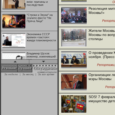
веке: причины и
О
последствия
Резолюция мит
Москвы!»
"Строки и Звуки" на
эгалите-фесте "Не
Репорт
Пряча Лица"
Жители Москвы 
Экономика СССР
Москвы по воп
времен «застоя»:
столицы
жажда планомерности
О проведении К
Владимир Шухов:
ноября. (Прес
инженер, изменивший
мир
Репортажи
Резонанс
Лучшее
Обсуждаемое
комментариев:
"Аркадий Коц" на
Организации л
За неделю
|
За месяц
|
За все время
эгалите-фесте "Не
мэры Москвы
Пряча Лица"
Репор
Контрапункты
глобализации:
SOS! 7 февраля
геополитэкономическ
имущество детс
ий анализ
100 лет Ноябрьской
революции в