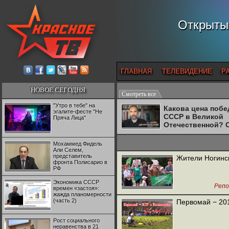
Открытый
ГЛАВНАЯ
ТЕЛЕВИДЕНИЕ
Р
НОВОЕ СЕГОДНЯ
Смотреть все
"Утро в тебе" на
Какова цена поб
эгалите-фесте "Не
СССР в Великой
Пряча Лица"
Отечественной? 
Двуреченский о
потерянной
Мохаммед Фидель
революционност
Али Селем,
представитель
Жители Ногинск
фронта Полисарио в
РФ
Экономика СССР
Реп
времен «застоя»:
жажда планомерности
(часть 2)
Первомай − 20
Рост социального
неравенства в 21