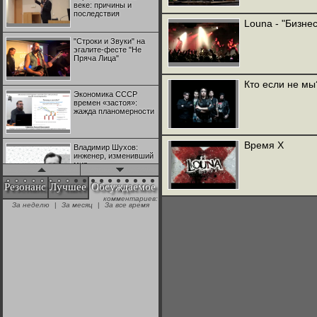
веке: причины и
последствия
Louna - "Бизнес
"Строки и Звуки" на
эгалите-фесте "Не
Пряча Лица"
Кто если не мы
Экономика СССР
времен «застоя»:
жажда планомерности
Время X
Владимир Шухов:
инженер, изменивший
мир
Резонанс
Лучшее
Обсуждаемое
комментариев:
"Аркадий Коц" на
За неделю
|
За месяц
|
За все время
эгалите-фесте "Не
Пряча Лица"
Контрапункты
глобализации:
геополитэкономическ
ий анализ
100 лет Ноябрьской
революции в