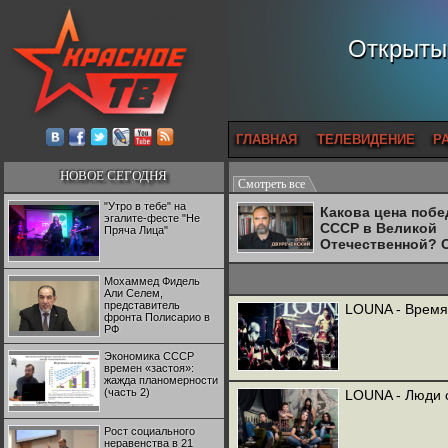
Открытый
ГЛАВНАЯ
ТЕЛЕВИДЕНИЕ
Р
НОВОЕ СЕГОДНЯ
Смотреть все
"Утро в тебе" на
Какова цена поб
эгалите-фесте "Не
СССР в Великой
Пряча Лица"
Отечественной? 
Двуреченский о
потерянной
Мохаммед Фидель
революционност
Али Селем,
представитель
LOUNA - Время Х
фронта Полисарио в
РФ
Экономика СССР
времен «застоя»:
жажда планомерности
(часть 2)
LOUNA - Люди 
Рост социального
неравенства в 21